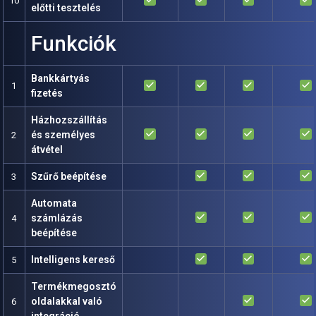
10
előtti tesztelés
Funkciók
Bankkártyás
done
done
done
done
1
fizetés
Házhozszállítás
done
done
done
done
és személyes
2
átvétel
done
done
done
Szűrő beépítése
3
Automata
done
done
done
számlázás
4
beépítése
done
done
done
Intelligens kereső
5
Termékmegosztó
done
done
oldalakkal való
6