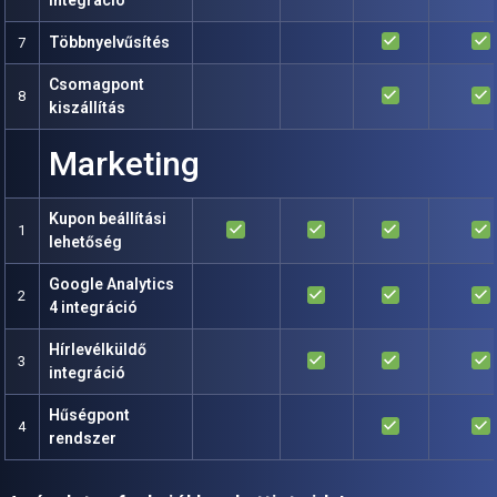
integráció
done
done
Többnyelvűsítés
7
Csomagpont
done
done
8
kiszállítás
Marketing
Kupon beállítási
done
done
done
done
1
lehetőség
Google Analytics
done
done
done
2
4 integráció
Hírlevélküldő
done
done
done
3
integráció
Hűségpont
done
done
4
rendszer