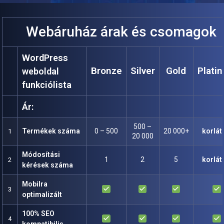
Webáruház árak és csomagok
WordPress
Bronze
Silver
Gold
Plati
weboldal
funkciólista
Ár:
500 –
Termékek száma
0 – 500
20 000+
korlát
1
20 000
Módosítási
1
2
5
korlát
2
kérések száma
Mobilra
done
done
done
done
3
optimalizált
100% SEO
done
done
done
done
4