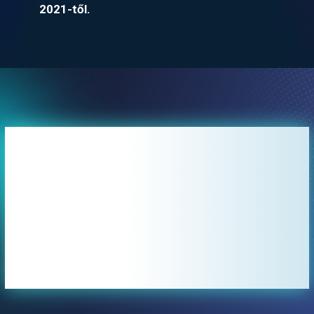
2021-től.
Nézd meg mit mond a Maximum
Business-ről az egyik kiemelt
ügyfelünk, a Coop
Élelmiszerlánc, CO-OP Star Zrt.
60 milliárd Ft árbevételű
cégcsoport vezérigazgatója, Dr.
Rédei István!