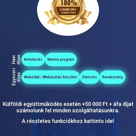
s
H
a
v
i
d
í
j
a
Kivitelezés
Mentor program
E
g
y
s
z
e
r
i
d
í
j
a
s
Weboldal / Webáruház készítés
Elemzés
Rendezvény
Külföldi együttműködés esetén +50 000 Ft + áfa díjat
számolunk fel minden szolgáltatásunkra.
A részletes funkciókhoz kattints ide!