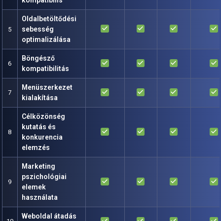
kompatibilis
Oldalbetöltődési
done
done
done
done
sebesség
5
optimalizálása
Böngésző
done
done
done
done
6
kompatibilitás
Menüszerkezet
done
done
done
done
7
kialakítása
Célközönség
kutatás és
done
done
done
done
8
konkurencia
elemzés
Marketing
pszichológiai
done
done
done
done
9
elemek
használata
Weboldal átadás
done
done
done
done