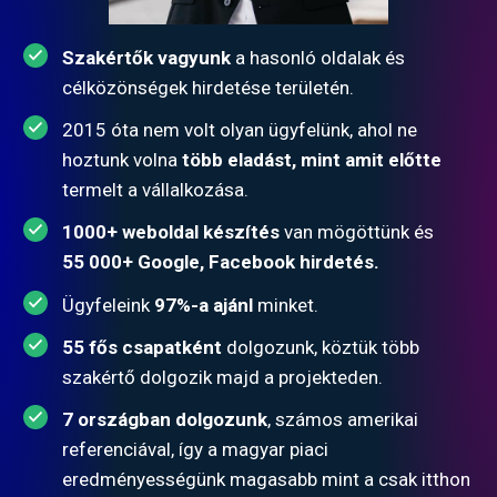
Szakértők vagyunk
a hasonló oldalak és
célközönségek hirdetése területén.
2015 óta nem volt olyan ügyfelünk, ahol ne
hoztunk volna
több eladást, mint amit előtte
termelt a vállalkozása.
1000+ weboldal készítés
van mögöttünk és
55 000+ Google, Facebook hirdetés.
Ügyfeleink
97%-a ajánl
minket.
55 fős csapatként
dolgozunk, köztük több
szakértő dolgozik majd a projekteden.
7 országban dolgozunk
, számos amerikai
referenciával, így a magyar piaci
eredményességünk magasabb mint a csak itthon