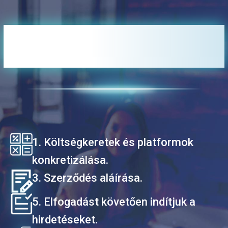
Az együttműködés
elindítása (kb. 1 hét):
1. Költségkeretek és platformok
konkretizálása.
3. Szerződés aláírása.
5. Elfogadást követően indítjuk a
hirdetéseket.