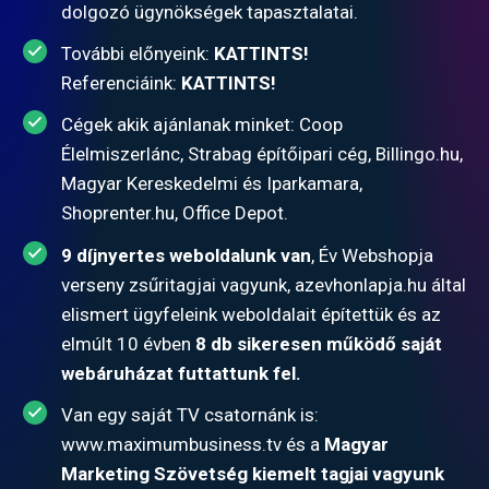
dolgozó ügynökségek tapasztalatai.
További előnyeink:
KATTINTS!
Referenciáink:
KATTINTS!
Cégek akik ajánlanak minket: Coop
Élelmiszerlánc, Strabag építőipari cég,
Billingo.hu
,
Magyar Kereskedelmi és Iparkamara,
Shoprenter.hu
, Office Depot.
9 díjnyertes weboldalunk van
, Év Webshopja
verseny zsűritagjai vagyunk, azevhonlapja.hu által
elismert ügyfeleink weboldalait építettük és az
elmúlt 10 évben
8 db sikeresen működő saját
webáruházat futtattunk fel.
Van egy saját TV csatornánk is:
www.maximumbusiness.tv
és a
Magyar
Marketing Szövetség kiemelt tagjai vagyunk