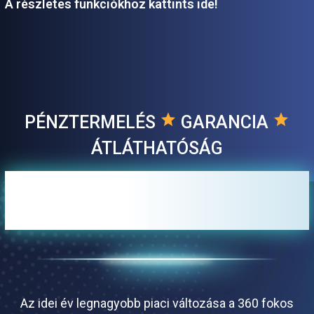
A részletes funkciókhoz kattints ide!
star
star
PÉNZTERMELÉS
GARANCIA
ÁTLÁTHATÓSÁG
A csomagajánlatok
jelentősége
Az idei év legnagyobb piaci változása a 360 fokos