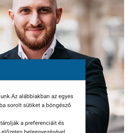
lunk.Az alábbiakban az egyes
ába sorolt sütiket a böngésző
árolják a preferenciáit és
n előzetes beleegyezésével