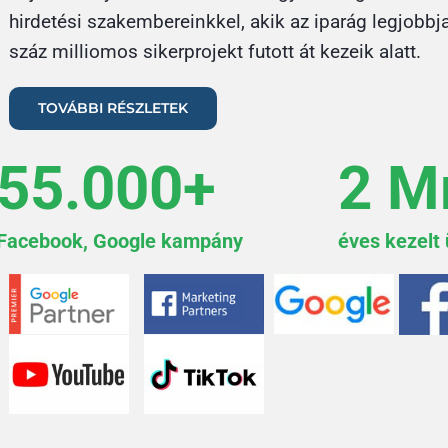
hirdetési szakembereinkkel, akik az iparág legjobbj
száz milliomos sikerprojekt futott át kezeik alatt.
TOVÁBBI RÉSZLETEK
55.000+
2 M
Facebook, Google kampány
éves kezelt