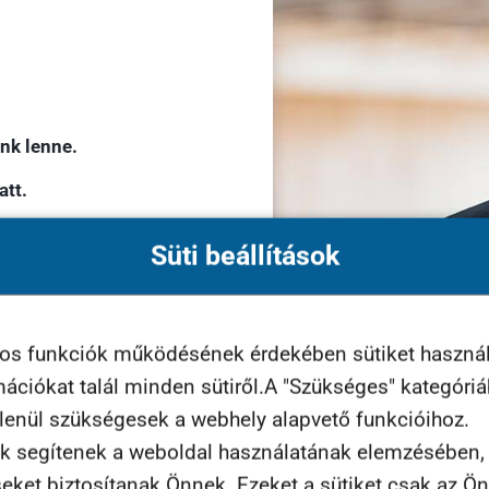
nk lenne.
att.
Süti beállítások
yos funkciók működésének érdekében sütiket haszná
rmációkat talál minden sütiről.A "Szükséges" kategóri
tlenül szükségesek a webhely alapvető funkcióihoz.
k segítenek a weboldal használatának elemzésében, t
seket biztosítanak Önnek. Ezeket a sütiket csak az Ö