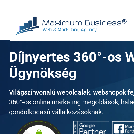
Kihagyás
Díjnyertes 360°-os 
Ügynökség
Világszínvonalú weboldalak, webshopok fej
360°-os online marketing megoldások, hal
gondolkodású vállalkozásoknak.