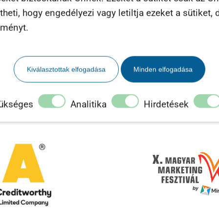
eti, hogy engedélyezi vagy letiltja ezeket a sütiket, d
lményt.
láthatóság
Kiválasztottak elfogadása
Minden elfogadása
ükséges
Analitika
Hirdetések