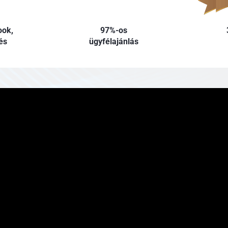
ook,
97%-os
és
ügyfélajánlás