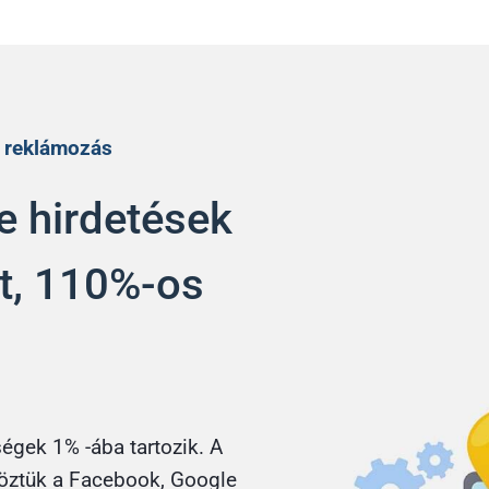
nő reklámozás
e hirdetések
et, 110%-os
gek 1% -ába tartozik. A
vöztük a Facebook, Google