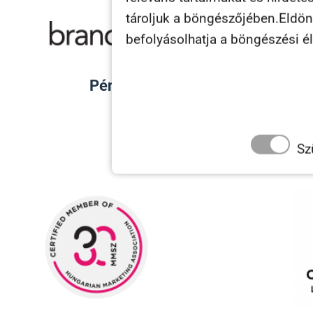
tároljuk a böngészőjében.Eldönth
befolyásolhatja a böngészési é
Pénztermelés
Garancia
Át
Sz