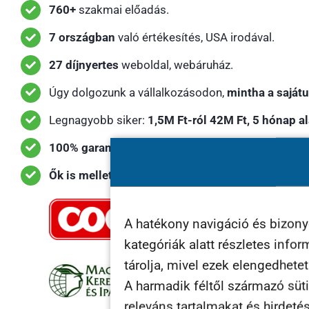
760+
szakmai előadás.
7 országban
való értékesítés, USA irodával.
27 díjnyertes
weboldal, webáruház.
Úgy dolgozunk a vállalkozásodon,
mintha a sajátu
Legnagyobb siker:
1,5M Ft-ról 42M Ft, 5 hónap al
100% garancia, hogy lesz eladás.
Ők is mellettünk döntöttek:
A hatékony navigáció és bizon
kategóriák alatt részletes info
tárolja, mivel ezek elengedhete
A harmadik féltől származó süti
releváns tartalmakat és hirdeté