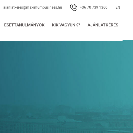
+36 70 739 1360
ajanlatkeres@maximumbusiness.hu
EN
ESETTANULMÁNYOK
KIK VAGYUNK?
AJÁNLATKÉRÉS