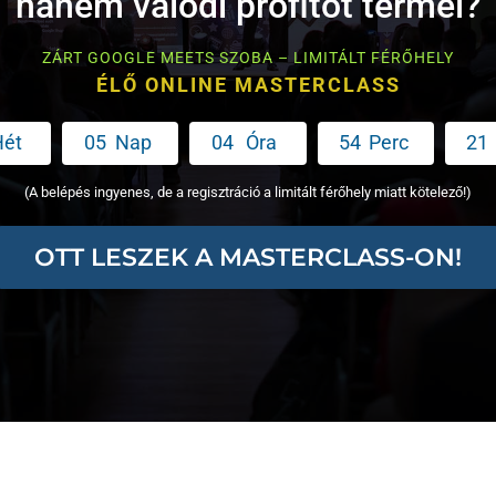
hanem valódi profitot termel?
ZÁRT GOOGLE MEETS SZOBA – LIMITÁLT FÉRŐHELY
ÉLŐ ONLINE MASTERCLASS
Hét
0
5
Nap
0
4
Óra
5
4
Perc
1
9
(A belépés ingyenes, de a regisztráció a limitált férőhely miatt kötelező!)
OTT LESZEK A MASTERCLASS-ON!