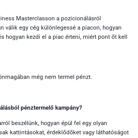
ness Masterclasson a pozicionálásról
an válik egy cég különlegessé a piacon, hogyan
és hogyan kezdi el a piac érteni, miért pont őt kell
s önmagában még nem termel pénzt.
nálásból pénztermelő kampány?
rról beszélünk, hogyan épül fel egy olyan
k kattintásokat, érdeklődőket vagy láthatóságot