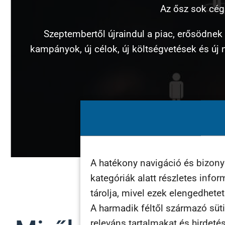
Az ősz sok cég
Szeptembertől újraindul a piac, erősödnek 
kampányok, új célok, új költségvetések és új
A hatékony navigáció és bizon
kategóriák alatt részletes info
tárolja, mivel ezek elengedhete
A harmadik féltől származó süti
releváns tartalmakat és hirdeté