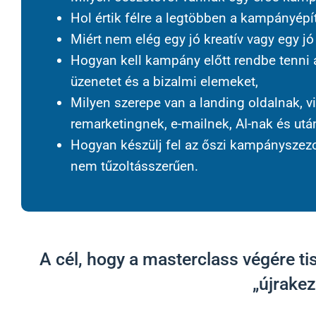
Hol értik félre a legtöbben a kampányépít
Miért nem elég egy jó kreatív vagy egy jó
Hogyan kell kampány előtt rendbe tenni a
üzenetet és a bizalmi elemeket,
Milyen szerepe van a landing oldalnak, v
remarketingnek, e-mailnek, AI-nak és ut
Hogyan készülj fel az őszi kampányszez
nem tűzoltásszerűen.
A cél, hogy a masterclass végére ti
„újrake