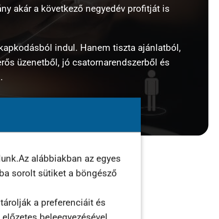
ány akár a következő negyedév profitját is
kapkodásból indul. Hanem tiszta ajánlatból,
erős üzenetből, jó csatornarendszerből és
.
lunk.Az alábbiakban az egyes
ába sorolt sütiket a böngésző
árolják a preferenciáit és
n előzetes beleegyezésével