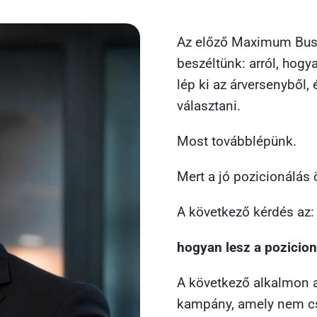
Az előző Maximum Busi
beszéltünk: arról, hogy
lép ki az árversenyből, 
választani.
Most továbblépünk.
Mert a jó pozicionálá
A következő kérdés az:
hogyan lesz a pozicio
A következő alkalmon a
kampány, amely nem csa