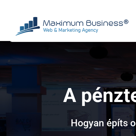
Kihagyás
A pénzt
Hogyan építs o