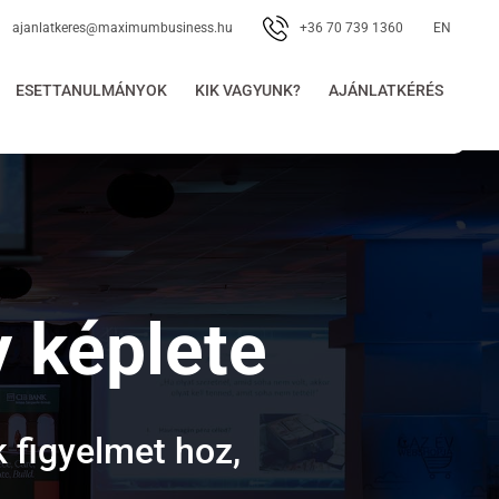
+36 70 739 1360
ajanlatkeres@maximumbusiness.hu
EN
ESETTANULMÁNYOK
KIK VAGYUNK?
AJÁNLATKÉRÉS
 képlete
 figyelmet hoz,