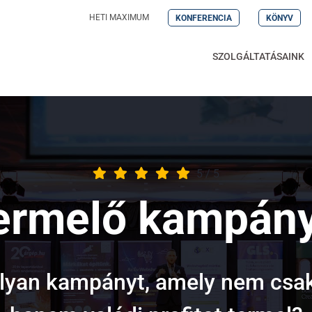
HETI MAXIMUM
KONFERENCIA
KÖNYV
SZOLGÁLTATÁSAINK
5
/
5
ermelő kampány
lyan kampányt, amely nem csak