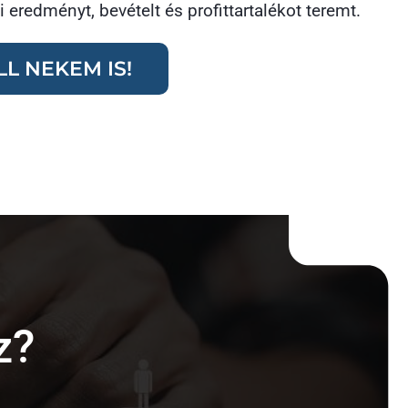
 eredményt, bevételt és profittartalékot teremt.
L NEKEM IS!
z?