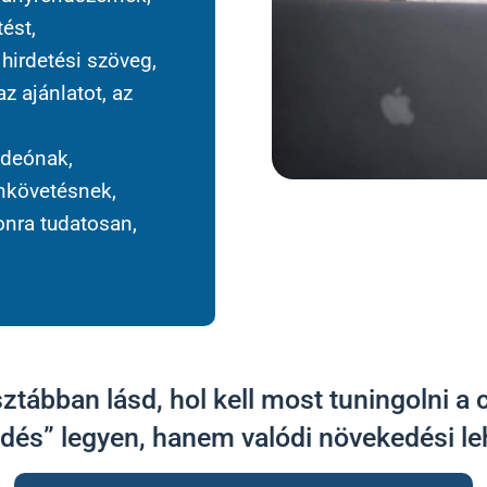
ést,
 hirdetési szöveg,
z ajánlatot, az
ideónak,
ánkövetésnek,
onra tudatosan,
sztábban lásd, hol kell most tuningolni 
zdés” legyen, hanem valódi növekedési le