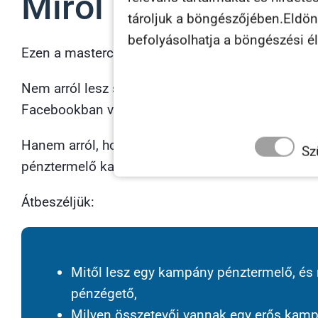
Miről lesz szó?
tároljuk a böngészőjében.Eldönth
befolyásolhatja a böngészési é
Ezen a masterclasson nem hirdetéskezelői trükkö
Nem arról lesz szó, hogy melyik gombot kell me
Facebookban vagy a Google-ben.
Hanem arról, hogyan gondolkodik egy cégvezető
Sz
pénztermelő kampányról.
Átbeszéljük:
Mitől lesz egy kampány pénztermelő, és 
pénzégető,
Milyen összetevői vannak egy erős kam