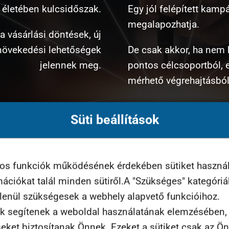
 életében kulcsidőszak.
Egy jól felépített kamp
megalapozhatja.
a vásárlási döntések, új
 növekedési lehetőségek
De csak akkor, ha nem 
jelennek meg.
pontos célcsoportból, 
mérhető végrehajtásból
Süti beállítások
yos funkciók működésének érdekében sütiket haszná
rmációkat talál minden sütiről.A "Szükséges" kategóri
tlenül szükségesek a webhely alapvető funkcióihoz.
k segítenek a weboldal használatának elemzésében, t
seket biztosítanak Önnek. Ezeket a sütiket csak az Ö