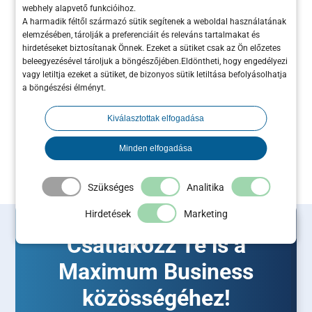
egyénileg értesítjük.
webhely alapvető funkcióihoz.
A harmadik féltől származó sütik segítenek a weboldal használatának
elemzésében, tárolják a preferenciáit és releváns tartalmakat és
Egy fontos lépés a sikered
hirdetéseket biztosítanak Önnek. Ezeket a sütiket csak az Ön előzetes
beleegyezésével tároljuk a böngészőjében.Eldöntheti, hogy engedélyezi
felé.
vagy letiltja ezeket a sütiket, de bizonyos sütik letiltása befolyásolhatja
a böngészési élményt.
Kiválasztottak elfogadása
Minden elfogadása
Szükséges
Analitika
Hirdetések
Marketing
Csatlakozz Te is a
Maximum Business
közösségéhez!