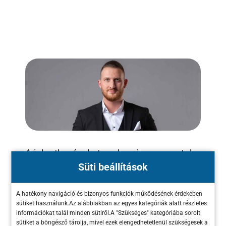
A jelentkezéseket szakmai szempontok
Süti beállítások
alapján bíráljuk el. Nem sorsolunk,
hanem választunk: a legütősebb vízióval
A hatékony navigáció és bizonyos funkciók működésének érdekében
rendelkező cégeket keressük. A
sütiket használunk.Az alábbiakban az egyes kategóriák alatt részletes
kiválasztottakat a rendezvény után
információkat talál minden sütiről.A "Szükséges" kategóriába sorolt
sütiket a böngésző tárolja, mivel ezek elengedhetetlenül szükségesek a