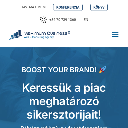
Kihagyás
HAVI MAXIMUM
KONFERENCIA
KÖNYV
+36 70 739 1360
EN
BOOST YOUR BRAND!
Keressük a piac
meghatározó
sikersztorijait!