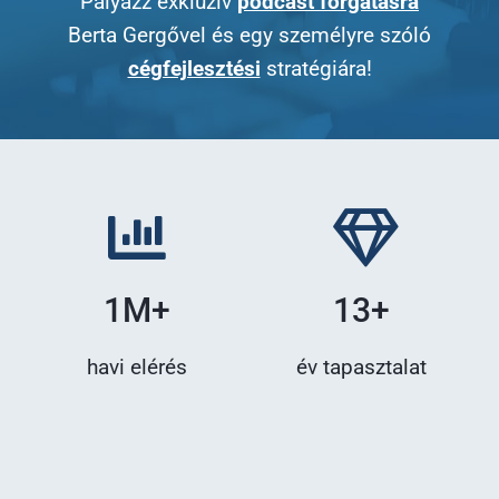
Pályázz exkluzív
podcast forgatásra
Berta Gergővel és egy személyre szóló
cégfejlesztési
stratégiára!
1M+
13+
havi elérés
év tapasztalat