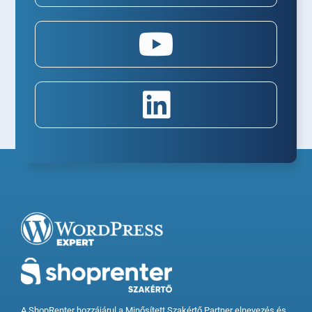
A ShopRenter hozzájárul a Minősített Szakértő Partner elnevezés és