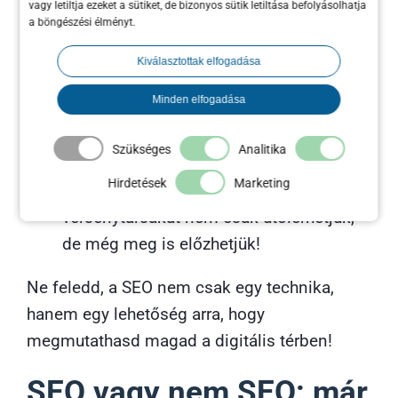
vagy letiltja ezeket a sütiket, de bizonyos sütik letiltása befolyásolhatja
utolérheted,
meg is előzheted őket!
a böngészési élményt.
Azáltal, hogy a megfelelő kulcsszavakat
Kiválasztottak elfogadása
célzod meg és egyedi, érdekes tartalmat
Minden elfogadása
nyújtasz, kiemelkedhetsz a tömegből.
Látogatóinkat lenyűgözhetjük az
Szükséges
Analitika
információértékkel és az
Hirdetések
Marketing
eredetiségünkkel. Ezzel a
versenytársakat nem csak utolérhetjük,
de még meg is előzhetjük!
Ne feledd, a SEO nem csak egy technika,
hanem egy lehetőség arra, hogy
megmutathasd magad a digitális térben!
SEO vagy nem SEO: már