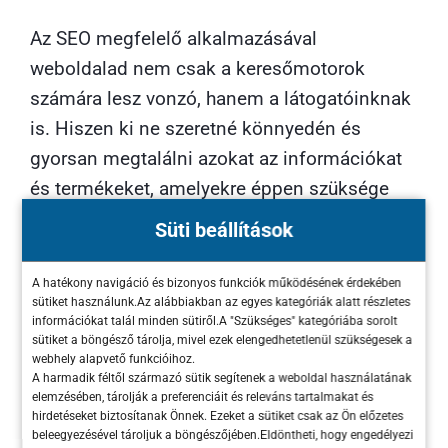
Az SEO megfelelő alkalmazásával
weboldalad nem csak a keresőmotorok
számára lesz vonzó, hanem a látogatóinknak
is. Hiszen ki ne szeretné könnyedén és
gyorsan megtalálni azokat az információkat
és termékeket, amelyekre éppen szüksége
van?
Süti beállítások
A keresőoptimalizálás segítségével olyan
A hatékony navigáció és bizonyos funkciók működésének érdekében
élményt nyújthatsz látogatóinknak, ami
sütiket használunk.Az alábbiakban az egyes kategóriák alatt részletes
információkat talál minden sütiről.A "Szükséges" kategóriába sorolt
felkelti érdeklődésüket és ragaszkodásukat.
sütiket a böngésző tárolja, mivel ezek elengedhetetlenül szükségesek a
webhely alapvető funkcióihoz.
Mi a helyzet a versenytársakkal?
A harmadik féltől származó sütik segítenek a weboldal használatának
elemzésében, tárolják a preferenciáit és releváns tartalmakat és
hirdetéseket biztosítanak Önnek. Ezeket a sütiket csak az Ön előzetes
Nos, a
SEO segítségével
nem csak
beleegyezésével tároljuk a böngészőjében.Eldöntheti, hogy engedélyezi