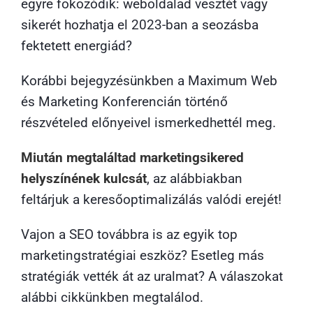
egyre fokozódik: weboldalad vesztét vagy
sikerét hozhatja el 2023-ban a seozásba
fektetett energiád?
Korábbi bejegyzésünkben a Maximum Web
és Marketing Konferencián történő
részvételed előnyeivel ismerkedhettél meg.
Miután megtaláltad marketingsikered
helyszínének kulcsát
, az alábbiakban
feltárjuk a keresőoptimalizálás valódi erejét!
Vajon a SEO továbbra is az egyik top
marketingstratégiai eszköz? Esetleg más
stratégiák vették át az uralmat? A válaszokat
alábbi cikkünkben megtalálod.