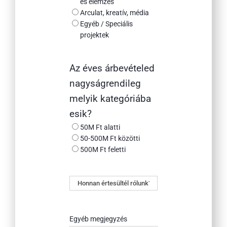
és elemzés
Arculat, kreatív, média
Egyéb / Speciális
projektek
Az éves árbevételed
nagyságrendileg
melyik kategóriába
esik?
50M Ft alatti
50-500M Ft közötti
500M Ft feletti
Honnan
értesültél
rólunk?
Egyéb megjegyzés