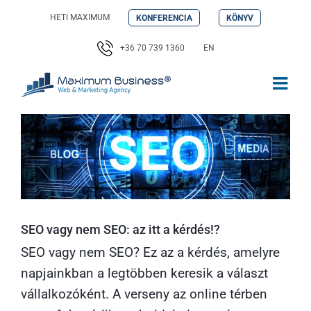
Kihagyás
HETI MAXIMUM
KONFERENCIA
KÖNYV
+36 70 739 1360
EN
SEO vagy nem SEO: az itt a kérdés!?
SEO vagy nem SEO? Ez az a kérdés, amelyre
napjainkban a legtöbben keresik a választ
vállalkozóként. A verseny az online térben