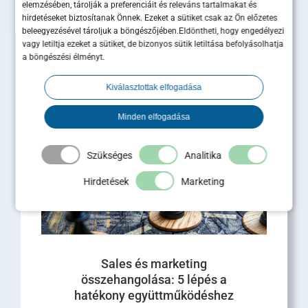
elemzésében, tárolják a preferenciáit és releváns tartalmakat és
Ügyfélmegtartás B2B-ben: miért
hirdetéseket biztosítanak Önnek. Ezeket a sütiket csak az Ön előzetes
ér többet egy megtartott ügyfél,
beleegyezésével tároljuk a böngészőjében.Eldöntheti, hogy engedélyezi
mint tíz új lead?
vagy letiltja ezeket a sütiket, de bizonyos sütik letiltása befolyásolhatja
a böngészési élményt.
Az ügyfélmegtartás B2B-ben közvetlen hatással
van az árbevételre, a profitra és a cég piaci
Kiválasztottak elfogadása
értékére. Miközben a marketingbüdzsék nagy
része [...]
Minden elfogadása
Tovább olvasom
Szükséges
Analitika
Hirdetések
Marketing
Sales és marketing
összehangolása: 5 lépés a
hatékony együttműködéshez