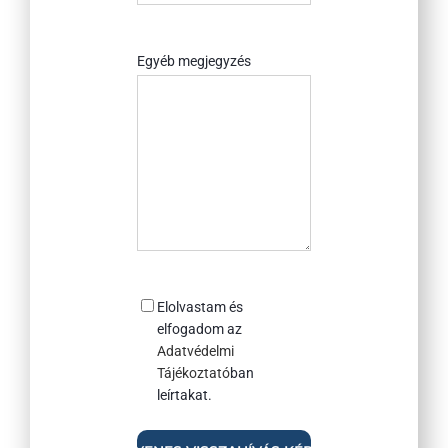
értesültél
rólunk?
Egyéb megjegyzés
Consent
Elolvastam és
elfogadom az
Adatvédelmi
Tájékoztató
ban
leírtakat.