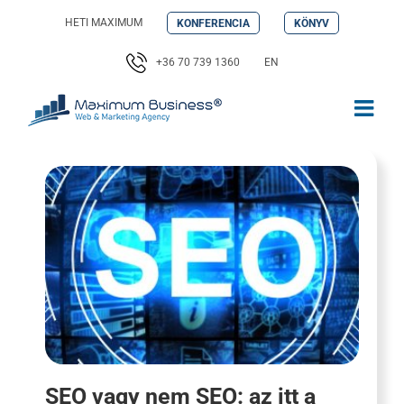
Kihagyás
HETI MAXIMUM
KONFERENCIA
KÖNYV
+36 70 739 1360
EN
SEO vagy nem SEO: az itt a