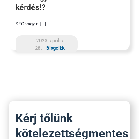
kérdés!?
SEO vagy n [...]
2023. április
28.
|
Blogcikk
Kérj tőlünk
kötelezettségmentes