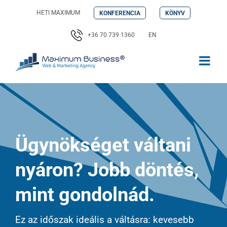
Kihagyás
HETI MAXIMUM
KONFERENCIA
KÖNYV
+36 70 739 1360
EN
Ügynökséget váltani
nyáron? Jobb döntés,
mint gondolnád.
Ez az időszak ideális a váltásra: kevesebb