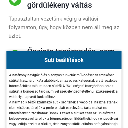
gördülékeny váltás
Tapasztaltan vezetünk végig a váltási
folyamaton, úgy, hogy közben nem áll meg az
üzlet.
Őszinte tanácsadás, nem
Süti beállítások
csak szép szavak
Amit nem éri meg csinálni, azt megmondjuk.
A hatékony navigáció és bizonyos funkciók működésének érdekében
sütiket használunk.Az alábbiakban az egyes kategóriák alatt részletes
A jót pedig segítünk a maximumra húzni.
információkat talál minden sütiről.A "Szükséges" kategóriába sorolt
sütiket a böngésző tárolja, mivel ezek elengedhetetlenül szükségesek a
webhely alapvető funkcióihoz.
Együttműködés, nem
A harmadik féltől származó sütik segítenek a weboldal használatának
elemzésében, tárolják a preferenciáit és releváns tartalmakat és
alvállalkozás
hirdetéseket biztosítanak Önnek. Ezeket a sütiket csak az Ön előzetes
beleegyezésével tároljuk a böngészőjében.Eldöntheti, hogy engedélyezi
Partnerekként dolgozunk – értjük a piacod, a
vagy letiltja ezeket a sütiket, de bizonyos sütik letiltása befolyásolhatja