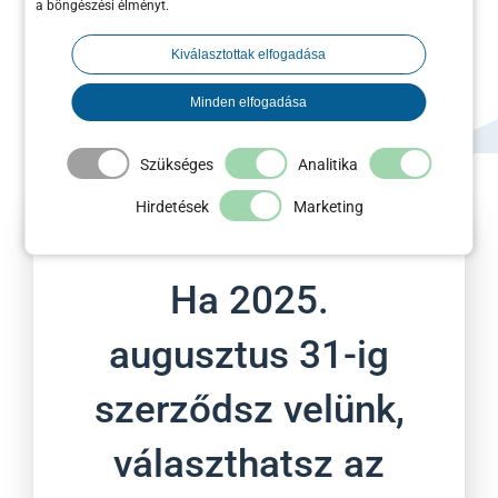
a böngészési élményt.
márkád, és úgy kezeljük, mintha a sajátunk
lenne.
Kiválasztottak elfogadása
Minden elfogadása
Szükséges
Analitika
Hirdetések
Marketing
Ha 2025.
augusztus 31-ig
szerződsz velünk,
választhatsz az