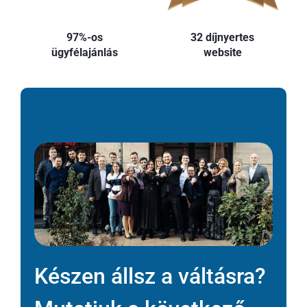
97%-os
32 díjnyertes
ügyfélajánlás
website
Készen állsz a váltásra?