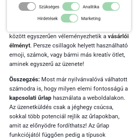
Szükséges
Analitika
is a pozitív irányba fogja terelni. A
visszajelzést kérő űrlapok egyik speciális
Hirdetések
Marketing
mezője az értékadó modul, ahol 1 és 5 csillag
között egyszerűen véleményezhetik a
vásárlói
élményt
. Persze csillagok helyett használható
emoji, számok, vagy bármi más kreatív ötlet,
aminek egyszerű az üzenete!
Összegzés:
Most már nyilvánvalóvá válhatott
számodra is, hogy milyen elemi fontosságú a
kapcsolati űrlap
használata a weboldalakon.
Az üzenetküldés csak a jéghegy csúcsa,
sokkal több potenciál rejlik az űrlapokban,
amit az előnyödre fordíthatsz! Az űrlap
funkciójától függően pedig a típusok