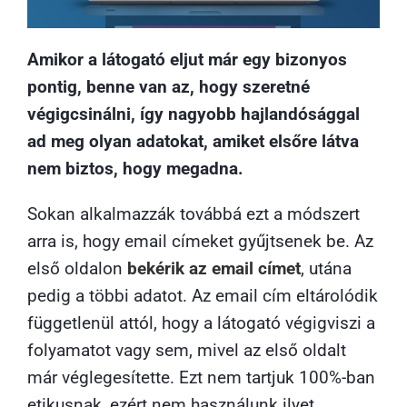
Amikor a látogató eljut már egy bizonyos
pontig, benne van az, hogy szeretné
végigcsinálni, így nagyobb hajlandósággal
ad meg olyan adatokat, amiket elsőre látva
nem biztos, hogy megadna.
Sokan alkalmazzák továbbá ezt a módszert
arra is, hogy email címeket gyűjtsenek be. Az
első oldalon
bekérik az email címet
, utána
pedig a többi adatot. Az email cím eltárolódik
függetlenül attól, hogy a látogató végigviszi a
folyamatot vagy sem, mivel az első oldalt
már véglegesítette. Ezt nem tartjuk 100%-ban
etikusnak, ezért nem használunk ilyet