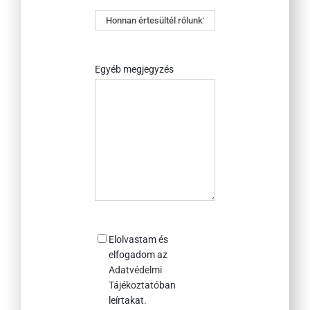
Honnan
értesültél
rólunk?
Egyéb megjegyzés
Consent
Elolvastam és
elfogadom az
Adatvédelmi
Tájékoztató
ban
leírtakat.