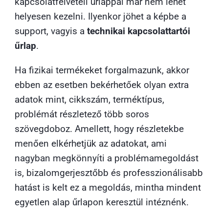
kapcsolatfelvételi űrlappal már nem lehet
helyesen kezelni. Ilyenkor jöhet a képbe a
support, vagyis a
technikai kapcsolattartói
űrlap
.
Ha fizikai termékeket forgalmazunk, akkor
ebben az esetben bekérhetőek olyan extra
adatok mint, cikkszám, terméktípus,
problémát részletező több soros
szövegdoboz. Amellett, hogy részletekbe
menően elkérhetjük az adatokat, ami
nagyban megkönnyíti a problémamegoldást
is, bizalomgerjesztőbb és professzionálisabb
hatást is kelt ez a megoldás, mintha mindent
egyetlen alap űrlapon keresztül intéznénk.