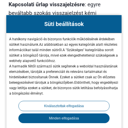
Kapcsolati űrlap visszajelzésre
: egyre
beváltabb szokás visszajelzést kérni
ügyfeleinktől. Természetesen ennek is több
Süti beállítások
előnye van: a visszajelzésből megtudhatjuk,
mi tetszik nekik, mi az, ami kevésbé. Ha
A hatékony navigáció és bizonyos funkciók működésének érdekében
sütiket használunk.Az alábbiakban az egyes kategóriák alatt részletes
valami problémás, akkor azt folyamatosan
információkat talál minden sütiről.A "Szükséges" kategóriába sorolt
tudjuk finomhangolni, míg szolgáltatásunk
sütiket a böngésző tárolja, mivel ezek elengedhetetlenül szükségesek a
webhely alapvető funkcióihoz.
olyan szintre nem fog érni, hogy az mindenki
A harmadik féltől származó sütik segítenek a weboldal használatának
elemzésében, tárolják a preferenciáit és releváns tartalmakat és
számára élvezetes és könnyen kezelhető
hirdetéseket biztosítanak Önnek. Ezeket a sütiket csak az Ön előzetes
legyen.
beleegyezésével tároljuk a böngészőjében.Eldöntheti, hogy engedélyezi
vagy letiltja ezeket a sütiket, de bizonyos sütik letiltása befolyásolhatja
a böngészési élményt.
Emellett a visszajelzések remekül
felhasználhatók referenciaként is.
Kiválasztottak elfogadása
Ha feltöltjük és megjelenítjük az elismerő
Minden elfogadása
szavakat, akkor az a döntés előtt álló vásárlót