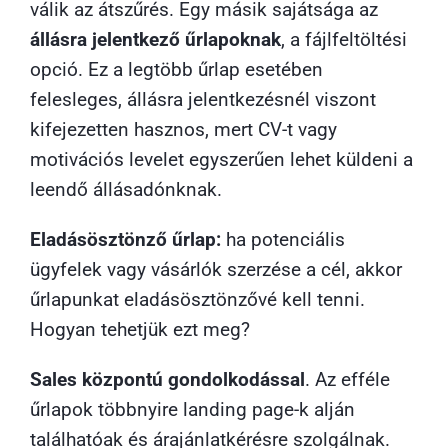
válik az átszűrés. Egy másik sajátsága az
állásra jelentkező űrlapoknak
, a fájlfeltöltési
opció. Ez a legtöbb űrlap esetében
felesleges, állásra jelentkezésnél viszont
kifejezetten hasznos, mert CV-t vagy
motivációs levelet egyszerűen lehet küldeni a
leendő állásadónknak.
Eladásösztönző űrlap:
ha potenciális
ügyfelek vagy vásárlók szerzése a cél, akkor
űrlapunkat eladásösztönzővé kell tenni.
Hogyan tehetjük ezt meg?
Sales központú gondolkodással
. Az efféle
űrlapok többnyire landing page-k alján
találhatóak és árajánlatkérésre szolgálnak.