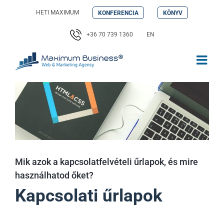
Kihagyás
HETI MAXIMUM
KONFERENCIA
KÖNYV
+36 70 739 1360
EN
Mik azok a kapcsolatfelvételi űrlapok, és mire
használhatod őket?
Kapcsolati űrlapok