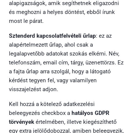
alapigazságok, amik segíthetnek eligazodni
és meghozni a helyes döntést, ebből írunk
most le párat.
Sztenderd kapcsolatfelvételi űrlap
: ez az
alapértelmezett űrlap, ahol csak a
legalapvetőbb adatokat szokás elkérni. Név,
telefonszám, email cím, tárgy, üzenettörzs. Ez
a fajta űrlap arra szolgál, hogy a látogató
kérdést tegyen fel, vagy valamilyen
visszajelzést adjon.
Kell hozzá a kötelező adatkezelési
beleegyezés checkbox a
hatályos GDPR
törvények
értelmében, illetve kiegészíthető
egy extra jelölődobozzal, amiben beleegyezik,