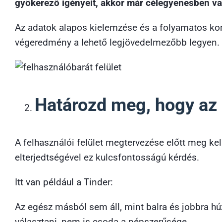
gyökerező igényeit, akkor már célegyenesben va
Az adatok alapos kielemzése és a folyamatos kom
végeredmény a lehető legjövedelmezőbb legyen.
Határozd meg, hogy az 
A felhasználói felület megtervezése előtt meg ke
elterjedtségével ez kulcsfontosságú kérdés.
Itt van például a Tinder:
Az egész másból sem áll, mint balra és jobbra h
választani, nem is csoda a népszerűsége.