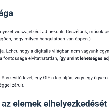
sága
örnyezet visszajelzést ad nekünk. Beszélünk, mások p
üggően, hogy milyen hangulatban van éppen.)
trálja. Lehet, hogy a digitális világban nem vagyunk e
a fontossága elvitathatatlan,
így amint lehetséges ad
sszesítő levél, egy GIF a lap alján, vagy egy ügyes a
ggel zárult.
, az elemek elhelyezkedését