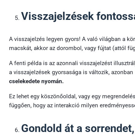
Visszajelzések fontos
A visszajelzés legyen gyors! A való világban a k
macskát, akkor az dorombol, vagy fújtat (attól f
A fenti példa is az azonnali visszajelzést illusz
a visszajelzések gyorsasága is változik, azonban 
cselekedete nyomán.
Ez lehet egy köszönőoldal, vagy egy megrendelés ö
függően, hogy az interakció milyen eredményessé
Gondold át a sorrendet