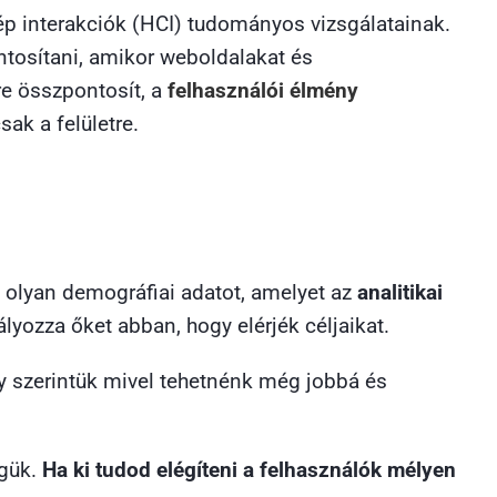
p interakciók (HCI) tudományos vizsgálatainak.
ontosítani, amikor weboldalakat és
re összpontosít, a
felhasználói élmény
ak a felületre.
es olyan demográfiai adatot, amelyet az
analitikai
ozza őket abban, hogy elérjék céljaikat.
gy szerintük mivel tehetnénk még jobbá és
égük.
Ha ki tudod elégíteni a felhasználók mélyen