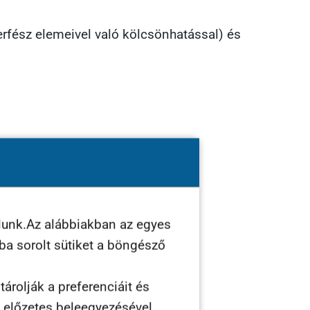
rfész elemeivel való kölcsönhatással) és
lunk.Az alábbiakban az egyes
ába sorolt sütiket a böngésző
árolják a preferenciáit és
n előzetes beleegyezésével