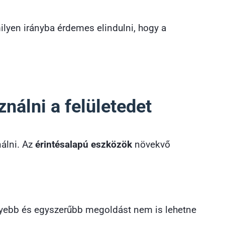
lyen irányba érdemes elindulni, hogy a
álni a felületedet
nálni. Az
érintésalapú eszközök
növekvő
nnyebb és egyszerűbb megoldást nem is lehetne