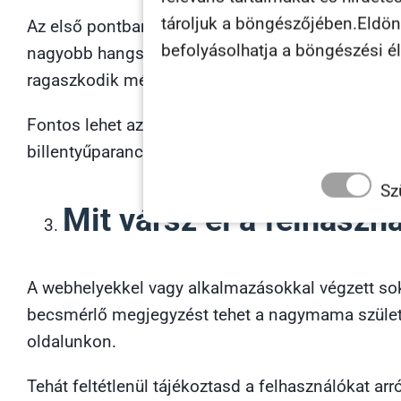
tároljuk a böngészőjében.Eldönth
Az első pontban vázolt
felhasználói viselkedés 
befolyásolhatja a böngészési é
nagyobb hangsúlyt fektetni az ujjbegyekkel törté
ragaszkodik még a közvetett interakciókhoz, de e
Fontos lehet az is, hogy milyen munkakörben do
billentyűparancsok továbbra is a legmeghatároz
Sz
Mit vársz el a felhaszná
A webhelyekkel vagy alkalmazásokkal végzett sok
becsmérlő megjegyzést tehet a nagymama születésn
oldalunkon.
Tehát feltétlenül tájékoztasd a felhasználókat ar