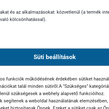
kat és az alkalmazásokat: közvetlenül (a termék inte
való kölcsönhatással).
Süti beállítások
yos funkciók működésének érdekében sütiket haszná
rmációkat talál minden sütiről.A "Szükséges" kategóri
lata
tlenül szükségesek a webhely alapvető funkcióihoz.
k segítenek a weboldal használatának elemzésében, t
seket biztosítanak Önnek. Ezeket a sütiket csak az Ö