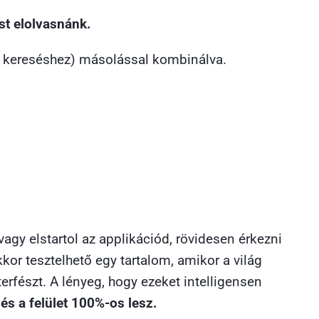
st elolvasnánk.
a kereséshez) másolással kombinálva.
vagy elstartol az applikációd, rövidesen érkezni
kkor tesztelhető egy tartalom, amikor a világ
rfészt. A lényeg, hogy ezeket intelligensen
s a felület 100%-os lesz.