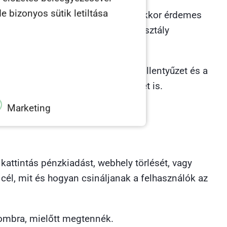
e bizonyos sütik letiltása
szön. Ha fiatal a célközönséged, akkor érdemes
fognak böngészni. Az idősebb korosztály
el dolgozó emberek számára a billentyűzet és a
képbe a digitális rajztábla / tablet is.
Marketing
ttintás pénzkiadást, webhely törlését, vagy
cél, mit és hogyan csináljanak a felhasználók az
 gombra, mielőtt megtennék.