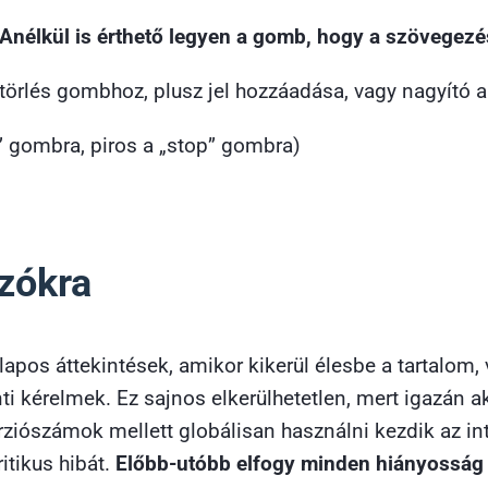
Anélkül is érthető legyen a gomb, hogy a szövegezé
törlés gombhoz, plusz jel hozzáadása, vagy nagyító 
o” gombra, piros a „stop” gombra)
ázókra
lapos áttekintések, amikor kikerül élesbe a tartalom, 
ti kérelmek. Ez sajnos elkerülhetetlen, mert igazán a
iószámok mellett globálisan használni kezdik az inte
itikus hibát.
Előbb-utóbb elfogy minden hiányosság é