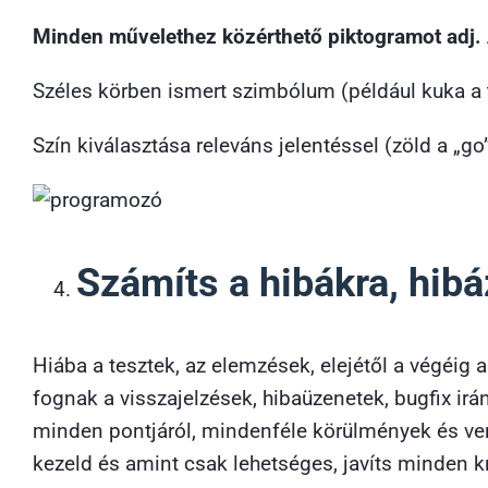
Minden művelethez közérthető piktogramot adj. 
Széles körben ismert szimbólum (például kuka a 
Szín kiválasztása releváns jelentéssel (zöld a „g
Számíts a hibákra, hib
Hiába a tesztek, az elemzések, elejétől a végéig a
fognak a visszajelzések, hibaüzenetek, bugfix irán
minden pontjáról, mindenféle körülmények és verz
kezeld és amint csak lehetséges, javíts minden kr