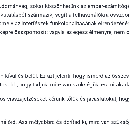
 tudományág, sokat köszönhetünk az ember-számítógé
I kutatásból származik, segít a felhasználókra összp
 amely az interfészek funkcionalitásának elrendezésé
épre összpontosít: vagyis az egész élményre, nem cs
 – kívül és belül. Ez azt jelenti, hogy ismerd az össz
abb, hogy tudjuk, mire van szükségük, és mi akadály
s visszajelzéseket kérünk tőlük és javaslatokat, ho
ználóid. Áss mélyebbre és derítsd ki, mire van szüks