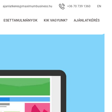
+36 70 739 1360
ajanlatkeres@maximumbusiness.hu
EN
ESETTANULMÁNYOK
KIK VAGYUNK?
AJÁNLATKÉRÉS