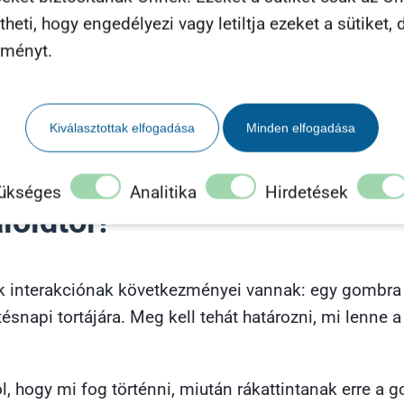
eti, hogy engedélyezi vagy letiltja ezeket a sütiket, d
és demográfiai adatok
ismerete itt is erősen visszakö
lményt.
nő interakcóikra, mivel ők bizonyára okostelefonról 
gyre inkább adaptálják ők is a modern technológiát.
lgozik a célközönség. Programozók és számítógépekk
Kiválasztottak elfogadása
Minden elfogadása
óbbak, míg
grafikusok és designerek
esetében bejön a 
ükséges
Analitika
Hirdetések
lóidtól?
 interakciónak következményei vannak: egy gombra ka
api tortájára. Meg kell tehát határozni, mi lenne a 
ról, hogy mi fog történni, miután rákattintanak erre a