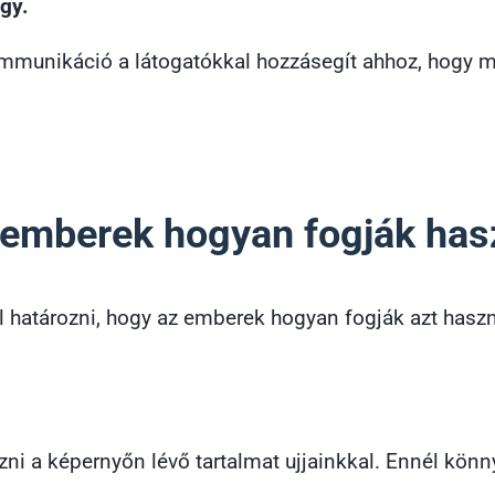
gy.
munikáció a látogatókkal hozzásegít ahhoz, hogy mi
emberek hogyan fogják haszn
ll határozni, hogy az emberek hogyan fogják azt hasz
úzni a képernyőn lévő tartalmat ujjainkkal. Ennél kö