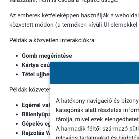
Az emberek kétféleképpen használják a weboldala
közvetett módon (a terméken kívüli UI elemekkel 
Példák a közvetlen interakciókra:
Gomb megérintése
Kártya csúsztatása
Tétel ujjbeggyel történő elhúzása
Példák közvetett interakciókra:
A hatékony navigáció és bizon
Egérrel való kattintás
kategóriák alatt részletes info
Billentyűparancsok / parancsikonok haszná
tárolja, mivel ezek elengedhete
Gépelés egy űrlapmezőbe
A harmadik féltől származó süti
Rajzolás Wacom táblagépre
releváns tartalmakat és hirdeté