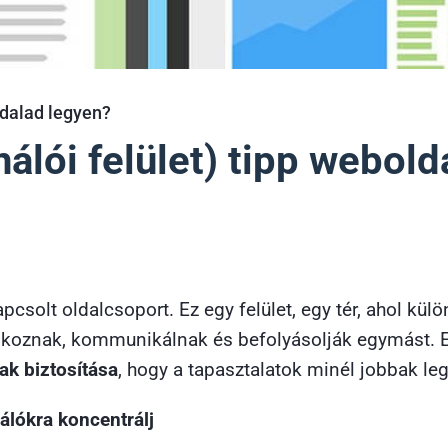
ldalad legyen?
nálói felület) tipp webold
pcsolt oldalcsoport. Ez egy felület, egy tér, ahol k
lálkoznak, kommunikálnak és befolyásolják egymást. E
ak biztosítása
, hogy a tapasztalatok minél jobbak l
álókra koncentrálj