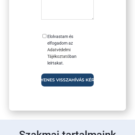
Consent
Elolvastam és
elfogadom az
Adatvédelmi
Tájékoztató
ban
leírtakat.
Szakmai tartalmaink