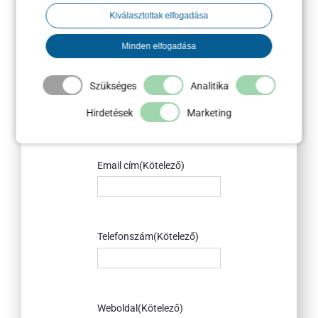
kapcsolatfelvétel.
Kiválasztottak elfogadása
Név
(Kötelező)
Minden elfogadása
Vezetéknév
Szükséges
Analitika
Keresztnév
Hirdetések
Marketing
Email cím
(Kötelező)
Telefonszám
(Kötelező)
Weboldal
(Kötelező)