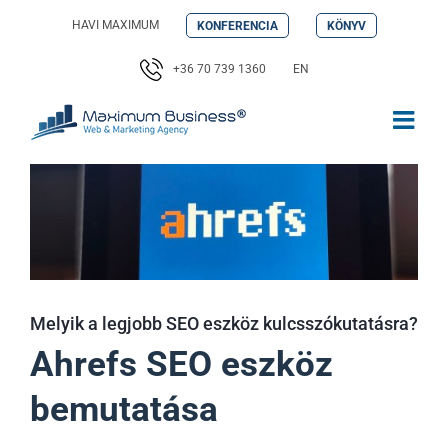
Kihagyás
HAVI MAXIMUM
KONFERENCIA
KÖNYV
+36 70 739 1360
EN
Melyik a legjobb SEO eszköz kulcsszókutatásra?
Ahrefs SEO eszköz
bemutatása