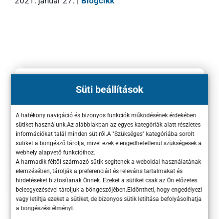
2021. január 27.
|
Blogcikk
Süti beállítások
Kérj tőlünk
kötelezettségmentes
A hatékony navigáció és bizonyos funkciók működésének érdekében
sütiket használunk.Az alábbiakban az egyes kategóriák alatt részletes
információkat talál minden sütiről.A "Szükséges" kategóriába sorolt
árajánlatot még ma!
sütiket a böngésző tárolja, mivel ezek elengedhetetlenül szükségesek a
webhely alapvető funkcióihoz.
A harmadik féltől származó sütik segítenek a weboldal használatának
Ajánlatkérés
elemzésében, tárolják a preferenciáit és releváns tartalmakat és
hirdetéseket biztosítanak Önnek. Ezeket a sütiket csak az Ön előzetes
beleegyezésével tároljuk a böngészőjében.Eldöntheti, hogy engedélyezi
vagy letiltja ezeket a sütiket, de bizonyos sütik letiltása befolyásolhatja
Ezen az űrlapon keresztül valósul meg a
a böngészési élményt.