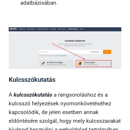
adatbázisában.
Kulcsszókutatás
A
kulcsszókutatás
a rangsoroláshoz és a
kulcsszó helyezések nyomonkövetéséhez
kapcsolódik, de jelen esetben annak
eldöntésére szolgál, hogy mely kulcsszavakat
kívánod használni a weboldalad tartalmában,