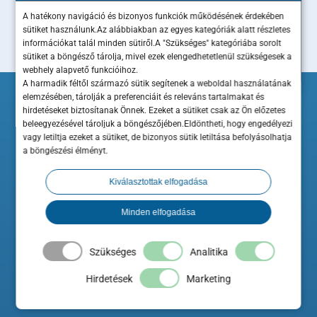
A hatékony navigáció és bizonyos funkciók működésének érdekében
sütiket használunk.Az alábbiakban az egyes kategóriák alatt részletes
információkat talál minden sütiről.A "Szükséges" kategóriába sorolt
sütiket a böngésző tárolja, mivel ezek elengedhetetlenül szükségesek a
webhely alapvető funkcióihoz.
A harmadik féltől származó sütik segítenek a weboldal használatának
elemzésében, tárolják a preferenciáit és releváns tartalmakat és
hirdetéseket biztosítanak Önnek. Ezeket a sütiket csak az Ön előzetes
beleegyezésével tároljuk a böngészőjében.Eldöntheti, hogy engedélyezi
vagy letiltja ezeket a sütiket, de bizonyos sütik letiltása befolyásolhatja
a böngészési élményt.
Kiválasztottak elfogadása
Minden elfogadása
A ShopRenter hozzájárul a Minősített Szakértő Partner elnevezés és
ehhez kapcsolódó logo használatához a Szakértő weboldalán.
Szükséges
Analitika
Hirdetések
Marketing
A Maximum Business az Országos Kereskedelmi és Iparkamara
hivatalos beszállítója és szakmai előadója.