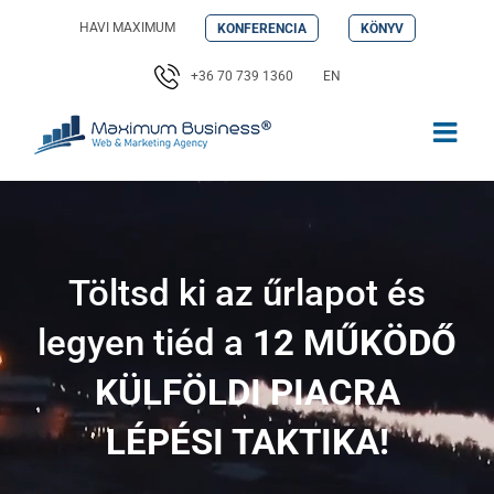
Kihagyás
HAVI MAXIMUM
KONFERENCIA
KÖNYV
+36 70 739 1360
EN
Töltsd ki az űrlapot és
legyen tiéd a
12 MŰKÖDŐ
KÜLFÖLDI PIACRA
LÉPÉSI TAKTIKA!