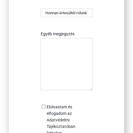
Honnan
értesültél
rólunk?
Egyéb megjegyzés
Consent
Elolvastam és
elfogadom az
Adatvédelmi
Tájékoztató
ban