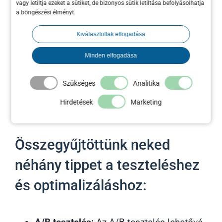
vagy letiltja ezeket a sütiket, de bizonyos sütik letiltása befolyásolhatja
a böngészési élményt.
A tesztelési folyamat segíthet azonosítanod
Kiválasztottak elfogadása
azokat az hirdetéseket, amelyek jobban
működnek, és finomítani azokat, amelyek
Minden elfogadása
nem teljesítenek olyan jól.
Szükséges
Analitika
Hogyan
növeld hirdetési
Hirdetések
Marketing
hatékonyságodat?
Összegyűjtöttünk neked
néhány tippet a teszteléshez
és optimalizáláshoz: