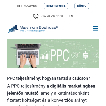
Kihagyás
HETI MAXIMUM
KONFERENCIA
KÖNYV
+36 70 739 1360
EN
PPC teljesítmény: hogyan tartsd a csúcson?
A PPC teljesítmény
a digitális marketingben
jelentős mutató
, amely a kattintásonként
fizetett költséget és a konverziós arányt