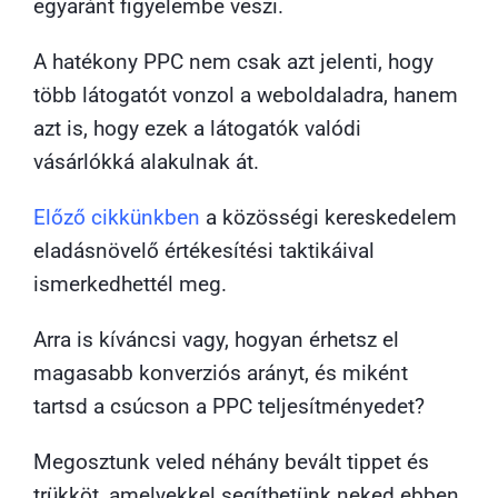
egyaránt figyelembe veszi.
A hatékony PPC nem csak azt jelenti, hogy
több látogatót vonzol a weboldaladra, hanem
azt is, hogy ezek a látogatók valódi
vásárlókká alakulnak át.
Előző cikkünkben
a közösségi kereskedelem
eladásnövelő értékesítési taktikáival
ismerkedhettél meg.
Arra is kíváncsi vagy, hogyan érhetsz el
magasabb konverziós arányt, és miként
tartsd a csúcson a PPC teljesítményedet?
Megosztunk veled néhány bevált tippet és
trükköt, amelyekkel segíthetünk neked ebben