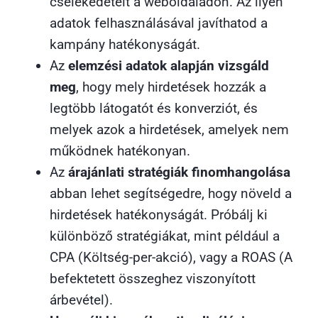
cselekedeteit a weboldaladon. Az ilyen
adatok felhasználásával javíthatod a
kampány hatékonyságát.
Az
elemzési adatok alapján vizsgáld
meg
, hogy mely hirdetések hozzák a
legtöbb látogatót és konverziót, és
melyek azok a hirdetések, amelyek nem
működnek hatékonyan.
Az
árajánlati stratégiák finomhangolása
abban lehet segítségedre, hogy növeld a
hirdetések hatékonyságát. Próbálj ki
különböző stratégiákat, mint például a
CPA (Költség-per-akció), vagy a ROAS (A
befektetett összeghez viszonyított
árbevétel).