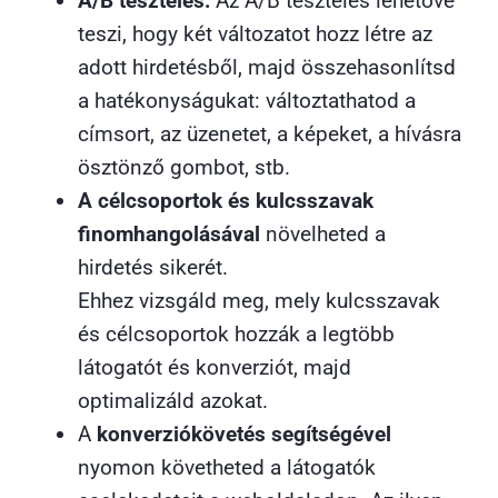
A/B tesztelés:
Az A/B tesztelés lehetővé
teszi, hogy két változatot hozz létre az
adott hirdetésből, majd összehasonlítsd
a hatékonyságukat: változtathatod a
címsort, az üzenetet, a képeket, a hívásra
ösztönző gombot, stb.
A célcsoportok és kulcsszavak
finomhangolásával
növelheted a
hirdetés sikerét.
Ehhez vizsgáld meg, mely kulcsszavak
és célcsoportok hozzák a legtöbb
látogatót és konverziót, majd
optimalizáld azokat.
A
konverziókövetés segítségével
nyomon követheted a látogatók