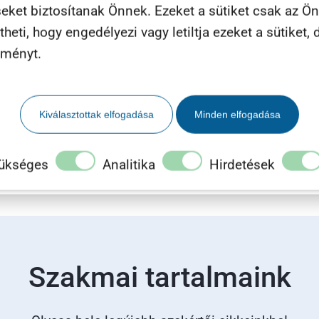
seket biztosítanak Önnek. Ezeket a sütiket csak az Ö
eti, hogy engedélyezi vagy letiltja ezeket a sütiket, d
lményt.
m és elfogadom az
Adatvédelmi Tájékoztató
ban leírtakat.
Kiválasztottak elfogadása
Minden elfogadása
ükséges
Analitika
Hirdetések
Szakmai tartalmaink