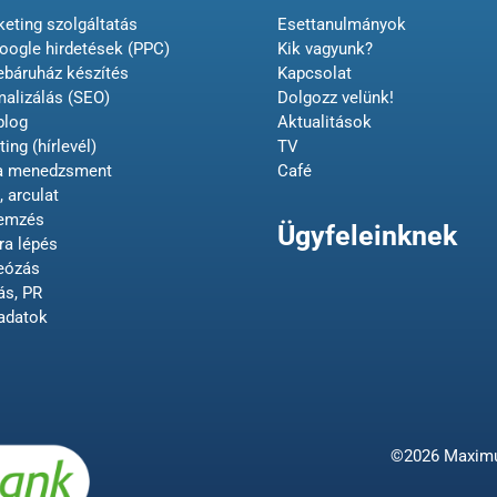
eting szolgáltatás
Esettanulmányok
oogle hirdetések (PPC)
Kik vagyunk?
ebáruház készítés
Kapcsolat
malizálás (SEO)
Dolgozz velünk!
blog
Aktualitások
ing (hírlevél)
TV
ia menedzsment
Café
, arculat
lemzés
Ügyfeleinknek
ra lépés
deózás
ás, PR
adatok
©2026 Maximum