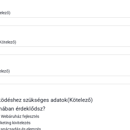
elező)
Kötelező)
elező)
ödéshez szükséges adatok
(Kötelező)
mában érdeklődsz?
 Webáruház fejlesztés
keting kivitelezés
 tanácsadás és elemzés