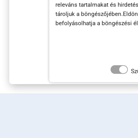
releváns tartalmakat és hirdeté
tároljuk a böngészőjében.Eldönth
befolyásolhatja a böngészési é
Consent
Elolvasta
Sz