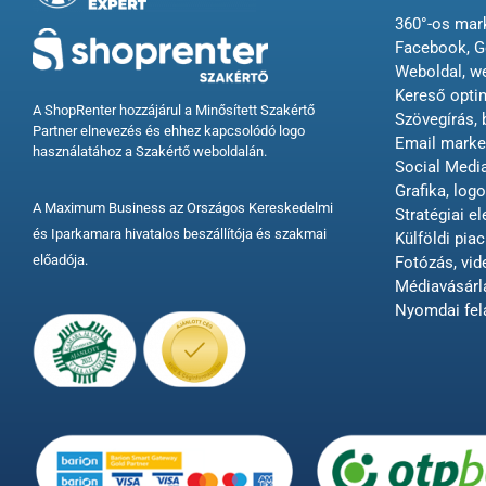
360°-os mark
Facebook, G
Weboldal, w
Kereső opti
A ShopRenter hozzájárul a Minősített Szakértő
Szövegírás, 
Partner elnevezés és ehhez kapcsolódó logo
Email market
használatához a Szakértő weboldalán.
Social Med
Grafika, logo
A Maximum Business az Országos Kereskedelmi
Stratégiai e
és Iparkamara hivatalos beszállítója és szakmai
Külföldi piac
előadója.
Fotózás, vi
Médiavásárl
Nyomdai fel