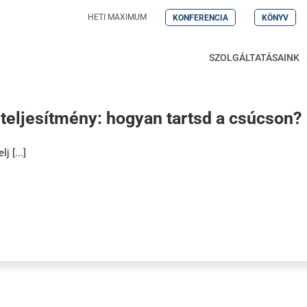
HETI MAXIMUM
KONFERENCIA
KÖNYV
SZOLGÁLTATÁSAINK
teljesítmény: hogyan tartsd a csúcson?
j [...]