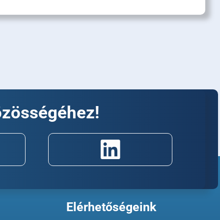
özösségéhez!
Elérhetőségeink