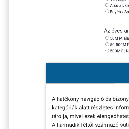
Arculat, kr
Egyéb / Sp
Az éves á
50M Ft ala
50-500M Ft
500M Ft fel
Honnan
értesültél
rólunk?
Egyéb megjeg
A hatékony navigáció és bizon
kategóriák alatt részletes info
tárolja, mivel ezek elengedhete
A harmadik féltől származó süti