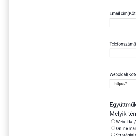
Email cím
(Köt
Telefonszám
(
Weboldal
(Köt
Együttműk
Melyik té
Weboldal /
Online mar
Stratégiai