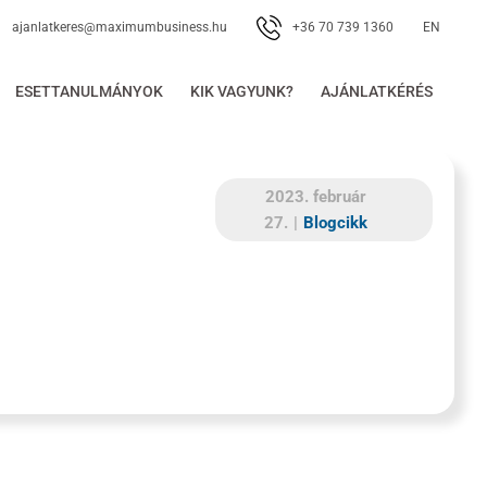
+36 70 739 1360
ajanlatkeres@maximumbusiness.hu
EN
ESETTANULMÁNYOK
KIK VAGYUNK?
AJÁNLATKÉRÉS
2023. február
27.
|
Blogcikk