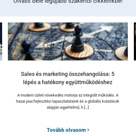
Olvass bele legújabb szakértői cikkeinkbe!
Sales és marketing összehangolása: 5
lépés a hatékony együttműködéshez
A modern üzleti növekedés motorja az integrált működés. A
hazai piacfejlesztési tapasztalataink és a globális kutatások
alapján egyértelmű, h [...]
Tovább olvasom