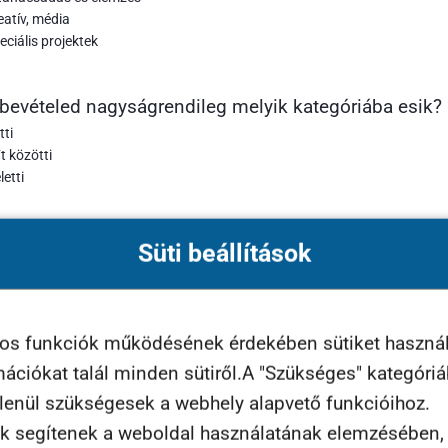
eatív, média
eciális projektek
rbevételed nagyságrendileg melyik kategóriába esik?
tti
 közötti
etti
Süti beállítások
yzés
yos funkciók működésének érdekében sütiket haszná
rmációkat talál minden sütiről.A "Szükséges" kategóri
tlenül szükségesek a webhely alapvető funkcióihoz.
k segítenek a weboldal használatának elemzésében, t