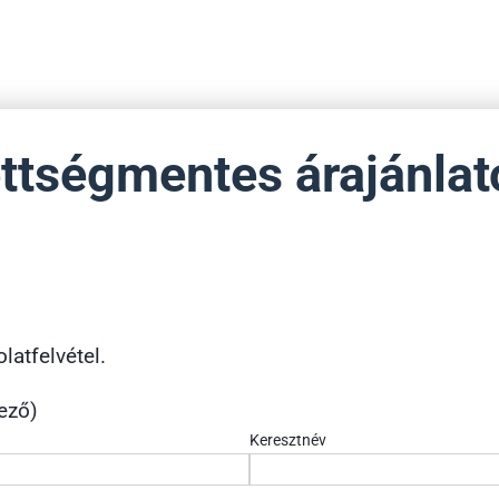
ettségmentes árajánla
latfelvétel.
ező)
Keresztnév