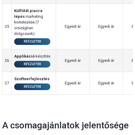
Külföldi piacra
lépés
marketing
kivitelezése (7
25
Egyedi ár
Egyedi ár
E
országban
dolgozunk)
RÉSZLETEK
Applikáció
készítés
26
Egyedi ár
Egyedi ár
E
RÉSZLETEK
Szoftverfejlesztés
27
Egyedi ár
Egyedi ár
E
RÉSZLETEK
A csomagajánlatok jelentősége