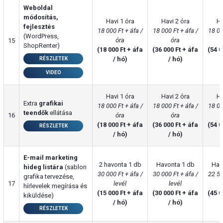
Weboldal
módosítás,
Havi 1 óra
Havi 2 óra
Ha
fejlesztés
18 000 Ft + áfa /
18 000 Ft + áfa /
18 00
(WordPress,
óra
óra
15
ShopRenter)
(18 000 Ft + áfa
(36 000 Ft + áfa
(54 0
/ hó)
/ hó)
RÉSZLETEK
VIDEO
Havi 1 óra
Havi 2 óra
Ha
Extra
grafikai
18 000 Ft + áfa /
18 000 Ft + áfa /
18 00
teendők
ellátása
16
óra
óra
(18 000 Ft + áfa
(36 000 Ft + áfa
(54 0
RÉSZLETEK
/ hó)
/ hó)
E-mail marketing
2 havonta 1 db
Havonta 1 db
Hav
hideg listára
(sablon
30 000 Ft + áfa /
30 000 Ft + áfa /
22 50
grafika tervezése,
17
levél
levél
hírlevelek megírása és
(15 000 Ft + áfa
(30 000 Ft + áfa
(45 0
kiküldése)
/ hó)
/ hó)
RÉSZLETEK