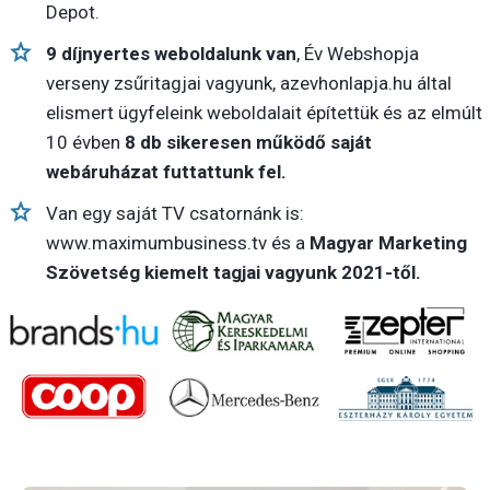
Depot.
9 díjnyertes weboldalunk van
, Év Webshopja
verseny zsűritagjai vagyunk, azevhonlapja.hu által
elismert ügyfeleink weboldalait építettük és az elmúlt
10 évben
8 db sikeresen működő saját
webáruházat futtattunk fel.
Van egy saját TV csatornánk is:
www.maximumbusiness.tv
és a
Magyar Marketing
Szövetség kiemelt tagjai vagyunk 2021-től.