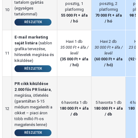
tartalom gyártás
posztig, 1
posztig, 2
po
(egységes
platformig
platformig
pl
10
tartalommal)
55 000 Ft + áfa
70 000 Ft + áfa
98 5
/ hó
/ hó
RÉSZLETEK
E-mail marketing
Havi 1 db
Havi 2 db
Ha
saját listára
(sablon
35 000 Ft + áfa /
30 000 Ft + áfa /
23 00
grafika tervezése,
11
levél
levél
hírlevelek megírása és
(35 000 Ft + áfa
(60 000 Ft + áfa
(92 0
kiküldése)
/ hó)
/ hó)
RÉSZLETEK
PR cikk kiküldése
2.000 fős PR listára
,
megírása, ötletelés
(garantáltan 5-15
6 havonta 1 db
5 havonta 1 db
4 ha
médium megjeleníti a
180 000 Ft + áfa
180 000 Ft + áfa
180 0
12
cikket – piaci áron
/ db
/ db
több millió Ft-os
megjelenés lenne)
RÉSZLETEK