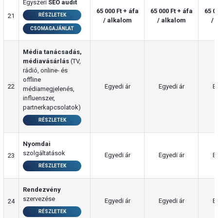
Egyszeri
SEO audit
65 000 Ft + áfa
65 000 Ft + áfa
65 0
21
RÉSZLETEK
/ alkalom
/ alkalom
/ 
CSOMAGAJÁNLAT
Média tanácsadás,
médiavásárlás
(TV,
rádió, online- és
offline
22
Egyedi ár
Egyedi ár
E
médiamegjelenés,
influenszer,
partnerkapcsolatok)
RÉSZLETEK
Nyomdai
szolgáltatások
Egyedi ár
Egyedi ár
E
23
RÉSZLETEK
Rendezvény
szervezése
Egyedi ár
Egyedi ár
E
24
RÉSZLETEK