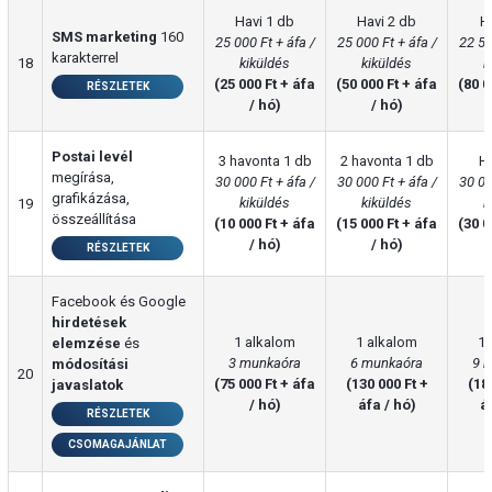
Havi 1 db
Havi 2 db
H
SMS marketing
160
25 000 Ft + áfa /
25 000 Ft + áfa /
22 50
karakterrel
18
kiküldés
kiküldés
k
(25 000 Ft + áfa
(50 000 Ft + áfa
(80 0
RÉSZLETEK
/ hó)
/ hó)
Postai levél
3 havonta 1 db
2 havonta 1 db
Ha
megírása,
30 000 Ft + áfa /
30 000 Ft + áfa /
30 00
grafikázása,
kiküldés
kiküldés
k
19
összeállítása
(10 000 Ft + áfa
(15 000 Ft + áfa
(30 0
/ hó)
/ hó)
RÉSZLETEK
Facebook és Google
hirdetések
1 alkalom
1 alkalom
1 
elemzése
és
3 munkaóra
6 munkaóra
9 
módosítási
20
(75 000 Ft + áfa
(130 000 Ft +
(18
javaslatok
/ hó)
áfa / hó)
á
RÉSZLETEK
CSOMAGAJÁNLAT