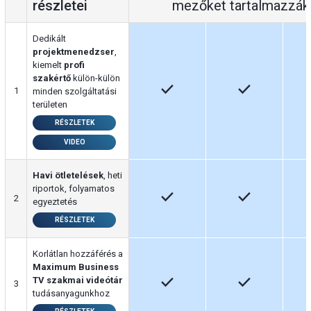
részletei
mezőket tartalmazzá
Dedikált
projektmenedzser
,
kiemelt
profi
szakértő
külön-külön
done
done
1
minden szolgáltatási
területen
RÉSZLETEK
VIDEO
Havi ötletelések
, heti
riportok, folyamatos
done
done
2
egyeztetés
RÉSZLETEK
Korlátlan hozzáférés a
Maximum Business
done
done
TV szakmai videótár
3
tudásanyagunkhoz