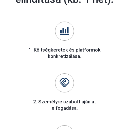
bar_chart_4_bars
1. Költségkeretek és platformok
konkretizálása.
handshake
2. Személyre szabott ajánlat
elfogadása.