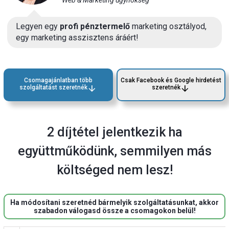
Legyen egy
profi pénztermelő
marketing osztályod,
egy marketing asszisztens áráért!
Csomagajánlatban több
Csak Facebook és Google hirdetést
arrow_downward
arrow_downward
szolgáltatást
szeretnék
szeretnék
2 díjtétel jelentkezik ha
együttműködünk, semmilyen más
költséged nem lesz!
Ha módosítani szeretnéd bármelyik szolgáltatásunkat, akkor
szabadon válogasd össze a csomagokon belül!