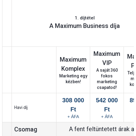
1. díjtétel
A Maximum Business díja
Maximum
Ma
Maximum
VIP
P
Komplex
A saját 360
Telj
Marketing egy
fokos
ma
kézben!
marketing
ko
csapatod!
308 000
542 000
89
Havi díj
Ft
Ft
+ ÁFA
+ ÁFA
A fent feltüntetett árak a
Csomag