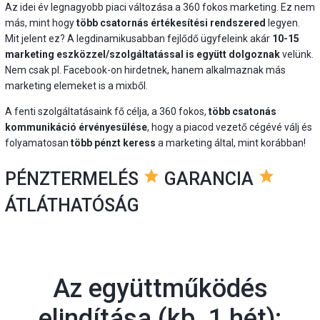
Az idei év legnagyobb piaci változása a 360 fokos marketing. Ez nem
más, mint hogy
több csatornás értékesítési rendszered
legyen.
Mit jelent ez? A legdinamikusabban fejlődő ügyfeleink akár
10-15
marketing eszközzel/szolgáltatással is együtt dolgoznak
velünk.
Nem csak pl. Facebook-on hirdetnek, hanem alkalmaznak más
marketing elemeket is a mixből.
A fenti szolgáltatásaink fő célja, a 360 fokos,
több csatonás
kommunikáció érvényesülése
, hogy a piacod vezető cégévé válj és
folyamatosan
több pénzt keress
a marketing által, mint korábban!
star
star
PÉNZTERMELÉS
GARANCIA
ÁTLÁTHATÓSÁG
Az együttműködés
elindítása (kb. 1 hét):