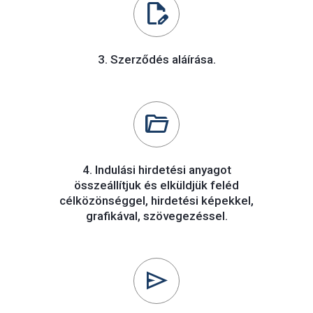
edit_document
3. Szerződés aláírása.
folder_open
4. Indulási hirdetési anyagot
összeállítjuk és elküldjük feléd
célközönséggel, hirdetési képekkel,
grafikával, szövegezéssel.
send