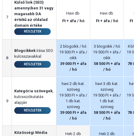
Külső link (SEO)
amennyiben 31 vagy
Havi db
Havi db
H
magasabb DA
7
értékű az oldalad
Ft + áfa / hó
Ft + áfa / hó
Ft 
domain értéke
RÉSZLETEK
2 blogcikk / hó
3 blogcikk / hó
4 bl
Blogcikkek
írása SEO
19 500 Ft + áfa /
19 500 Ft + áfa /
19 50
kulcsszavakkal
8
cikk
cikk
39 000 Ft + áfa
58 500 Ft + áfa
78 0
RÉSZLETEK
/ hó
/ hó
havi 2 db kat.
havi 3 db kat.
havi
szöveg
szöveg
Kategória szövegek
,
19 500 Ft + áfa /
19 500 Ft + áfa /
19 50
kulcsszókutatás
9
1 db kat.
1 db kat.
1
alapján
szöveg
szöveg
RÉSZLETEK
39 000 Ft + áfa
58 500 Ft + áfa
78 0
/ hó
/ hó
Közösségi Média
Heti 2 db
Heti 2 db
H