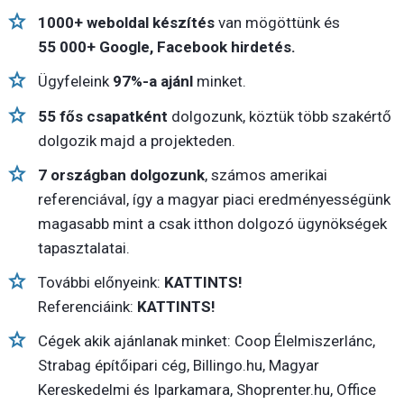
1000+ weboldal készítés
van mögöttünk és
55 000+ Google, Facebook hirdetés.
Ügyfeleink
97%-a ajánl
minket.
55 fős csapatként
dolgozunk, köztük több szakértő
dolgozik majd a projekteden.
7 országban dolgozunk
, számos amerikai
referenciával, így a magyar piaci eredményességünk
magasabb mint a csak itthon dolgozó ügynökségek
tapasztalatai.
További előnyeink:
KATTINTS!
Referenciáink:
KATTINTS!
Cégek akik ajánlanak minket: Coop Élelmiszerlánc,
Strabag építőipari cég,
Billingo.hu
, Magyar
Kereskedelmi és Iparkamara,
Shoprenter.hu
, Office