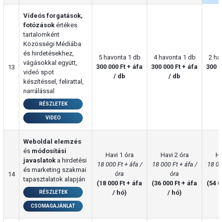
Videós forgatások,
fotózások
értékes
tartalomként
Közösségi Médiába
és hirdetésekhez,
5 havonta 1 db
4 havonta 1 db
2 ha
vágásokkal együtt,
300 000 Ft + áfa
300 000 Ft + áfa
300 0
13
videó spot
/ db
/ db
készítéssel, felirattal,
narrálással
RÉSZLETEK
VIDEO
Weboldal elemzés
és
módosítási
Havi 1 óra
Havi 2 óra
Ha
javaslatok
a hirdetési
18 000 Ft + áfa /
18 000 Ft + áfa /
18 00
és marketing szakmai
óra
óra
14
tapasztalatok alapján
(18 000 Ft + áfa
(36 000 Ft + áfa
(54 0
/ hó)
/ hó)
RÉSZLETEK
CSOMAGAJÁNLAT