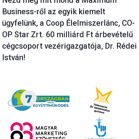
Nézd meg mit mond a Maximum
Business-ről az egyik kiemelt
ügyfelünk, a Coop Élelmiszerlánc, CO-
OP Star Zrt. 60 milliárd Ft árbevételű
cégcsoport vezérigazgatója, Dr. Rédei
István!