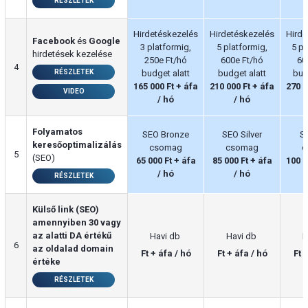
RÉSZLETEK
Hirdetéskezelés
Hirdetéskezelés
Hirde
Facebook
és
Google
3 platformig,
5 platformig,
5 pl
hirdetések kezelése
250e Ft/hó
600e Ft/hó
60
4
RÉSZLETEK
budget alatt
budget alatt
bud
165 000 Ft + áfa
210 000 Ft + áfa
270 0
VIDEO
/ hó
/ hó
Folyamatos
SEO Bronze
SEO Silver
S
keresőoptimalizálás
csomag
csomag
c
5
(SEO)
65 000 Ft + áfa
85 000 Ft + áfa
100 0
/ hó
/ hó
RÉSZLETEK
Külső link (SEO)
amennyiben 30 vagy
az alatti DA értékű
Havi db
Havi db
H
6
az oldalad domain
Ft + áfa / hó
Ft + áfa / hó
Ft 
értéke
RÉSZLETEK