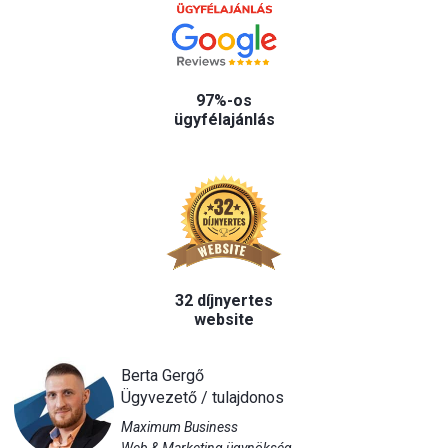
97%-os
ügyfélajánlás
32 díjnyertes
website
Berta Gergő
Ügyvezető / tulajdonos
Maximum Business
Web & Marketing ügynökség