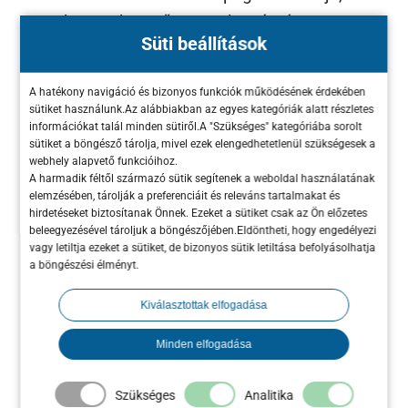
hogy a keresőmotorok számára
Süti beállítások
egyértelműen kiderüljön, miről szól az
oldal, és hogy relevánsnak találják azt a
A hatékony navigáció és bizonyos funkciók működésének érdekében
felhasználók keresései szempontjából.
sütiket használunk.Az alábbiakban az egyes kategóriák alatt részletes
információkat talál minden sütiről.A "Szükséges" kategóriába sorolt
Az off-page SEO a weboldal hitelességét
sütiket a böngésző tárolja, mivel ezek elengedhetetlenül szükségesek a
és népszerűségét növeli külső tényezők
webhely alapvető funkcióihoz.
A harmadik féltől származó sütik segítenek a weboldal használatának
által, például más webhelyekről
elemzésében, tárolják a preferenciáit és releváns tartalmakat és
származó minőségi linkek segítségével.
hirdetéseket biztosítanak Önnek. Ezeket a sütiket csak az Ön előzetes
beleegyezésével tároljuk a böngészőjében.Eldöntheti, hogy engedélyezi
A keresőmotorok a linkeket
vagy letiltja ezeket a sütiket, de bizonyos sütik letiltása befolyásolhatja
„ajánlásként” értelmezik, ami pozitívan
a böngészési élményt.
befolyásolhatja az oldal helyezését.
Kiválasztottak elfogadása
A SEO folyamatos optimalizálást igényel,
Minden elfogadása
hiszen a keresőmotorok algoritmusai
rendszeresen változnak. A jól kivitelezett SEO
Szükséges
Analitika