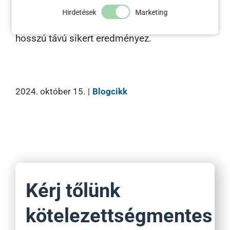
stratégia hozzájárul a weboldalak jobb
Hirdetések
Marketing
láthatóságához, így nagyobb forgalmat és
hosszú távú sikert eredményez.
2024. október 15.
|
Blogcikk
Kérj tőlünk
kötelezettségmentes