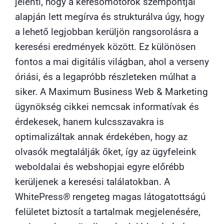
jelenti, hogy a keresőmotorok szempontjai
alapján lett megírva és strukturálva úgy, hogy
a lehető legjobban kerüljön rangsorolásra a
keresési eredmények között. Ez különösen
fontos a mai digitális világban, ahol a verseny
óriási, és a legapróbb részleteken múlhat a
siker. A
Maximum Business Web & Marketing
ügynökség
cikkei nemcsak informatívak és
érdekesek, hanem kulcsszavakra is
optimalizáltak annak érdekében, hogy az
olvasók megtalálják őket, így az ügyfeleink
weboldalai és webshopjai egyre előrébb
kerüljenek a keresési találatokban. A
WhitePress
®
rengeteg magas látogatottságú
felületet biztosít a tartalmak megjelenésére,