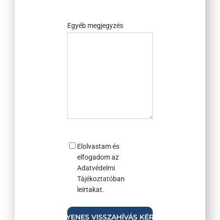
rólunk?
Egyéb megjegyzés
Consent
Elolvastam és
elfogadom az
Adatvédelmi
Tájékoztató
ban
leírtakat.