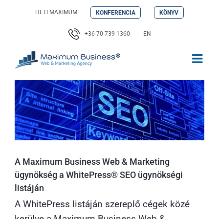
Kihagyás
HETI MAXIMUM
KONFERENCIA
KÖNYV
+36 70 739 1360
EN
A Maximum Business Web & Marketing
ügynökség a WhitePress® SEO ügynökségi
listáján
A WhitePress listáján szereplő cégek közé
kerülve a
Maximum Business Web &