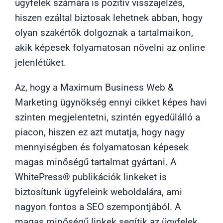
ügyfelek számára is pozitív visszajelzés,
hiszen ezáltal biztosak lehetnek abban, hogy
olyan szakértők dolgoznak a tartalmaikon,
akik képesek folyamatosan növelni az online
jelenlétüket.
Az, hogy a
Maximum Business Web &
Marketing ügynökség
ennyi cikket képes havi
szinten megjelentetni, szintén egyedülálló a
piacon, hiszen ez azt mutatja, hogy nagy
mennyiségben és folyamatosan képesek
magas minőségű tartalmat gyártani. A
WhitePress
®
publikációk linkeket is
biztosítunk ügyfeleink weboldalára, ami
nagyon fontos a SEO szempontjából. A
magas minőségű linkek segítik az ügyfelek