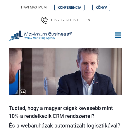
Kihagyás
HAVI MAXIMUM
KONFERENCIA
KÖNYV
+36 70 739 1360
EN
Tudtad, hogy a magyar cégek kevesebb mint
10%-a rendelkezik CRM rendszerrel?
És a webáruházak automatizált logisztikával?