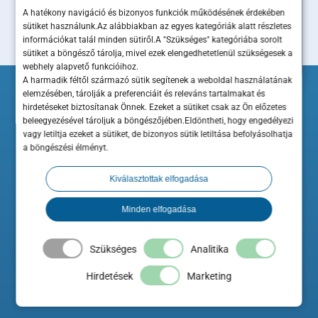
A hatékony navigáció és bizonyos funkciók működésének érdekében
sütiket használunk.Az alábbiakban az egyes kategóriák alatt részletes
információkat talál minden sütiről.A "Szükséges" kategóriába sorolt
sütiket a böngésző tárolja, mivel ezek elengedhetetlenül szükségesek a
webhely alapvető funkcióihoz.
A harmadik féltől származó sütik segítenek a weboldal használatának
elemzésében, tárolják a preferenciáit és releváns tartalmakat és
hirdetéseket biztosítanak Önnek. Ezeket a sütiket csak az Ön előzetes
beleegyezésével tároljuk a böngészőjében.Eldöntheti, hogy engedélyezi
vagy letiltja ezeket a sütiket, de bizonyos sütik letiltása befolyásolhatja
a böngészési élményt.
Kiválasztottak elfogadása
Minden elfogadása
A ShopRenter hozzájárul a Minősített Szakértő Partner elnevezés és
ehhez kapcsolódó logo használatához a Szakértő weboldalán.
Szükséges
Analitika
Hirdetések
Marketing
A Maximum Business az Országos Kereskedelmi és Iparkamara
hivatalos beszállítója és szakmai előadója.