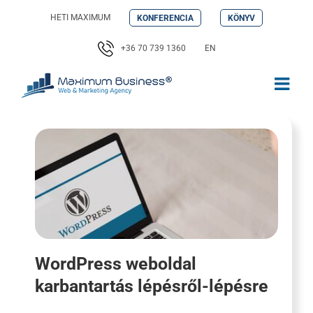
Kihagyás
HETI MAXIMUM
KONFERENCIA
KÖNYV
+36 70 739 1360
EN
WordPress weboldal
karbantartás lépésről-lépésre