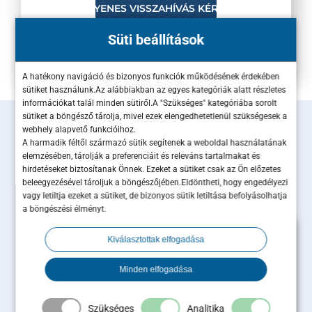
Süti beállítások
A hatékony navigáció és bizonyos funkciók működésének érdekében
sütiket használunk.Az alábbiakban az egyes kategóriák alatt részletes
információkat talál minden sütiről.A "Szükséges" kategóriába sorolt
sütiket a böngésző tárolja, mivel ezek elengedhetetlenül szükségesek a
Szakmai tartalmaink
webhely alapvető funkcióihoz.
A harmadik féltől származó sütik segítenek a weboldal használatának
elemzésében, tárolják a preferenciáit és releváns tartalmakat és
hirdetéseket biztosítanak Önnek. Ezeket a sütiket csak az Ön előzetes
Olvass bele legújabb szakértői cikkeinkbe!
beleegyezésével tároljuk a böngészőjében.Eldöntheti, hogy engedélyezi
vagy letiltja ezeket a sütiket, de bizonyos sütik letiltása befolyásolhatja
a böngészési élményt.
Kiválasztottak elfogadása
Minden elfogadása
Szükséges
Analitika