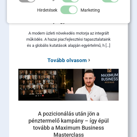
Sales és marketing
Hirdetések
Marketing
összehangolása: 5 lépés a
hatékony együttműködéshez
A modern üzleti növekedés motorja az integrált
működés. A hazai piacfejlesztési tapasztalataink
és a globális kutatások alapján egyértelmű, h [...]
Tovább olvasom
A pozicionálás után jön a
pénztermelő kampány – így épül
tovább a Maximum Business
Masterclass