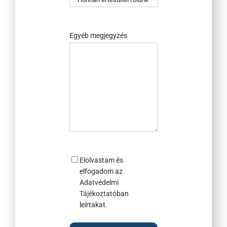
értesültél
rólunk?
Egyéb megjegyzés
Consent
Elolvastam és
elfogadom az
Adatvédelmi
Tájékoztató
ban
leírtakat.