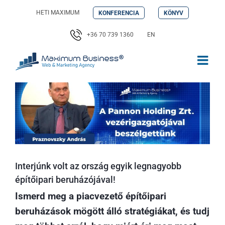
Kihagyás
HETI MAXIMUM
KONFERENCIA
KÖNYV
+36 70 739 1360
EN
Interjúnk volt az ország egyik legnagyobb
építőipari beruházójával!
Ismerd meg a piacvezető építőipari
beruházások mögött álló stratégiákat, és tudj