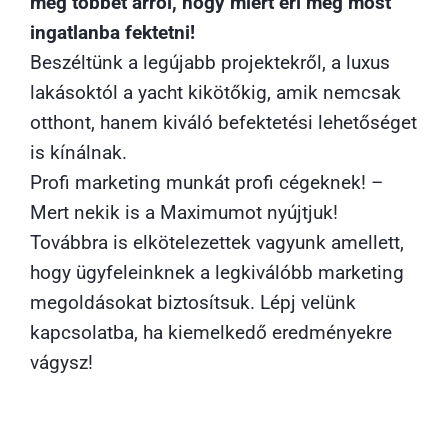
meg többet arról, hogy miért éri meg most
ingatlanba fektetni!
Beszéltünk a legújabb projektekről, a luxus
lakásoktól a yacht kikötőkig, amik nemcsak
otthont, hanem kiváló befektetési lehetőséget
is kínálnak.
Profi marketing munkát profi cégeknek! –
Mert nekik is a Maximumot nyújtjuk!
Továbbra is elkötelezettek vagyunk amellett,
hogy ügyfeleinknek a legkiválóbb marketing
megoldásokat biztosítsuk. Lépj velünk
kapcsolatba, ha kiemelkedő eredményekre
vágysz!