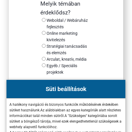
Melyik témában
érdeklődsz?
Weboldal / Webáruház
fejlesztés
Online marketing
kivitelezés
Stratégiai tanácsadás
és elemzés
Arculat, kreatív, média
Egyéb / Speciális
projektek
Süti beállítások
Az éves árbevételed
nagyságrendileg
A hatékony navigáció és bizonyos funkciók működésének érdekében
melyik kategóriába
sütiket használunk.Az alábbiakban az egyes kategóriák alatt részletes
információkat talál minden sütiről.A "Szükséges" kategóriába sorolt
esik?
sütiket a böngésző tárolja, mivel ezek elengedhetetlenül szükségesek a
50M Ft alatti
webhely alapvető funkcióihoz.