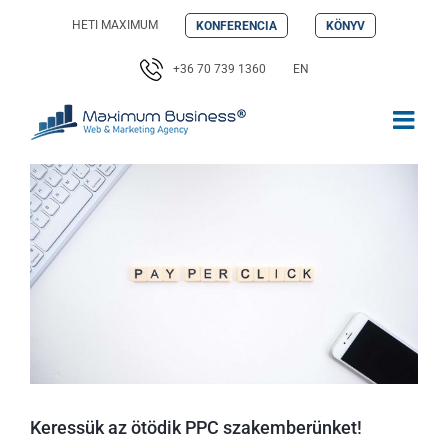
Kihagyás
HETI MAXIMUM
KONFERENCIA
KÖNYV
+36 70 739 1360
EN
Keressük az ötödik PPC szakemberünket!