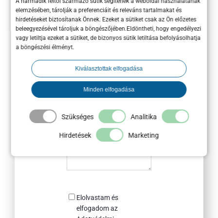
50-500M Ft közötti
A harmadik féltől származó sütik segítenek a weboldal használatának
elemzésében, tárolják a preferenciáit és releváns tartalmakat és
500M Ft feletti
hirdetéseket biztosítanak Önnek. Ezeket a sütiket csak az Ön előzetes
beleegyezésével tároljuk a böngészőjében.Eldöntheti, hogy engedélyezi
vagy letiltja ezeket a sütiket, de bizonyos sütik letiltása befolyásolhatja
Honnan
a böngészési élményt.
értesültél
rólunk?
Kiválasztottak elfogadása
Egyéb megjegyzés
Minden elfogadása
Szükséges
Analitika
Hirdetések
Marketing
Consent
Elolvastam és
elfogadom az