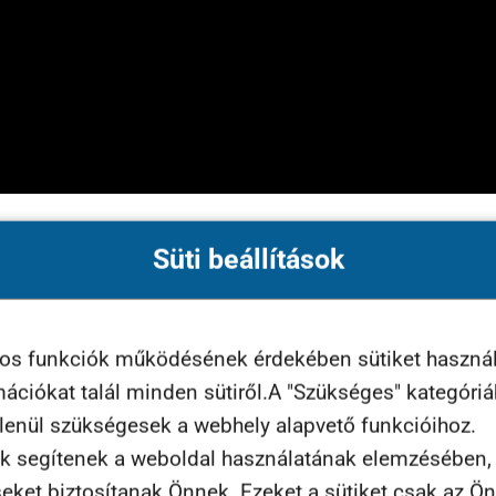
enes lesz vagy fizetős?
Süti beállítások
rt azt vallom, hogy az életre szóló tudás mindenkine
yos funkciók működésének érdekében sütiket haszná
rmációkat talál minden sütiről.A "Szükséges" kategóri
tlenül szükségesek a webhely alapvető funkcióihoz.
y ezen szeretnénk meggazdagodni, hiszen az ügynökség
k segítenek a weboldal használatának elemzésében, t
asztalat, amit mi is összegyűjtöttünk és azok az embe
seket biztosítanak Önnek. Ezeket a sütiket csak az Ö