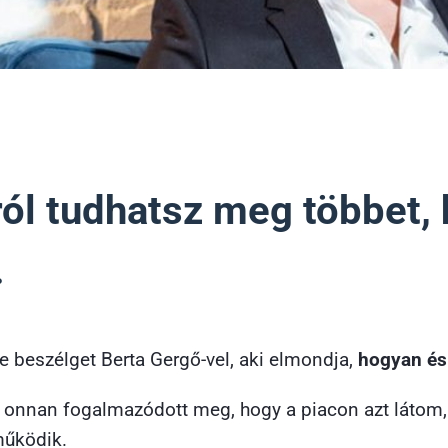
l tudhatsz meg többet, h
.
 beszélget Berta Gergő-vel, aki elmondja,
hogyan és
n onnan fogalmazódott meg, hogy a piacon azt látom
működik.