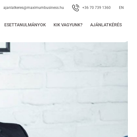
+36 70 739 1360
ajanlatkeres@maximumbusiness.hu
EN
ESETTANULMÁNYOK
KIK VAGYUNK?
AJÁNLATKÉRÉS