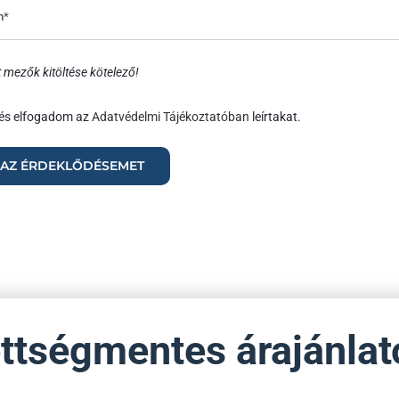
t mezők kitöltése kötelező!
és elfogadom az
Adatvédelmi Tájékoztatóban
leírtakat.
ettségmentes árajánla