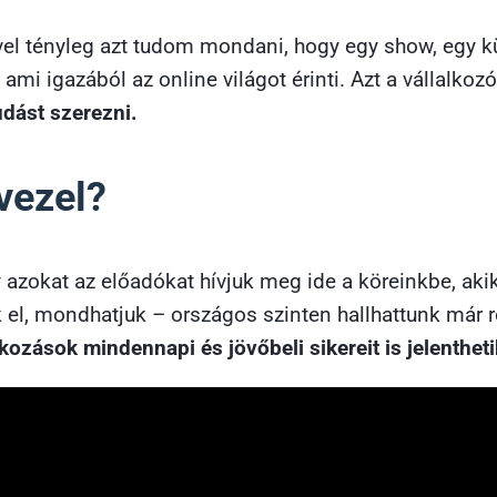
vel tényleg azt tudom mondani, hogy egy show, egy k
mi igazából az online világot érinti. Azt a vállalko
udást szerezni.
vezel?
azokat az előadókat hívjuk meg ide a köreinkbe, ak
k el, mondhatjuk – országos szinten hallhattunk már 
kozások mindennapi és jövőbeli sikereit is jelentheti