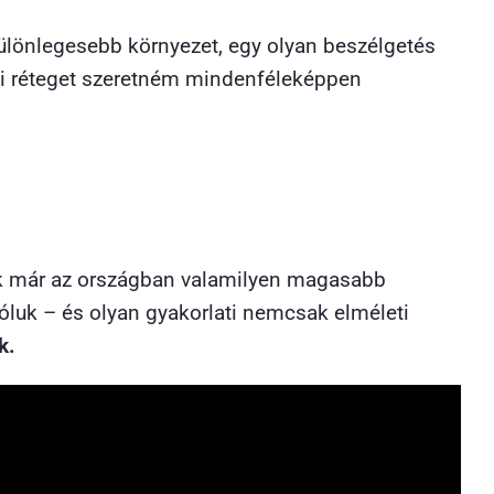
ülönlegesebb környezet, egy olyan beszélgetés
zói réteget szeretném mindenféleképpen
ik már az országban valamilyen magasabb
róluk – és olyan gyakorlati nemcsak elméleti
k.