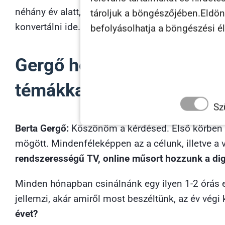
néhány év alatt, számukra is, illetve a nézők szám
tároljuk a böngészőjében.Eldönth
konvertálni ide.
befolyásolhatja a böngészési é
Gergő hogyha néhány szób
témákkal készülhetnek a 
Sz
Berta Gergő:
Köszönöm a kérdésed. Első körben 
mögött. Mindenféleképpen az a célunk, illetve a v
rendszerességű TV, online műsort hozzunk a digit
Minden hónapban csinálnánk egy ilyen 1-2 órás e
jellemzi, akár amiről most beszéltünk, az év vég
évet?