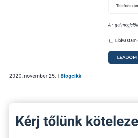
A *-gal megjelöl
Elolvastam 
2020. november 25.
|
Blogcikk
Kérj tőlünk kötelez