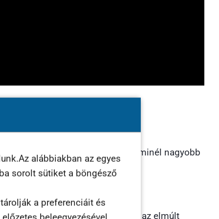
k jár. Azért is gondolom így, mert minél nagyobb
lunk.Az alábbiakban az egyes
ába sorolt sütiket a böngésző
 megtermeli a saját bevételeit.
árolják a preferenciáit és
rek, akikkel kapcsolatba kerültünk az elmúlt
n előzetes beleegyezésével