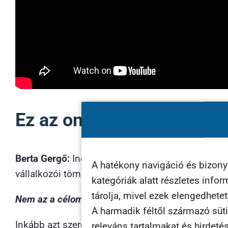
Ez az online sorozat ingy
Berta Gergő:
Ingyenesen tervezzük megtartani, me
A hatékony navigáció és bizon
vállalkozói tömeget szeretnénk megszólítani.
kategóriák alatt részletes info
tárolja, mivel ezek elengedhete
Nem az a célom ezzel, hogy pénzt keressünk, vag
A harmadik féltől származó süti
Inkább azt szeretnénk , hogy az a tudás, az a tap
releváns tartalmakat és hirdeté