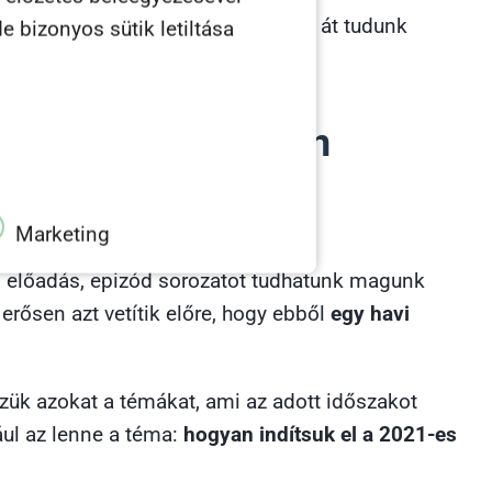
, melyet most az offline helyzetből át tudunk
e bizonyos sütik letiltása
nézve, hogy milyen
Marketing
előadás, epizód sorozatot tudhatunk magunk
erősen azt vetítik előre, hogy ebből
egy havi
zük azokat a témákat, ami az adott időszakot
ául az lenne a téma:
hogyan indítsuk el a 2021-es