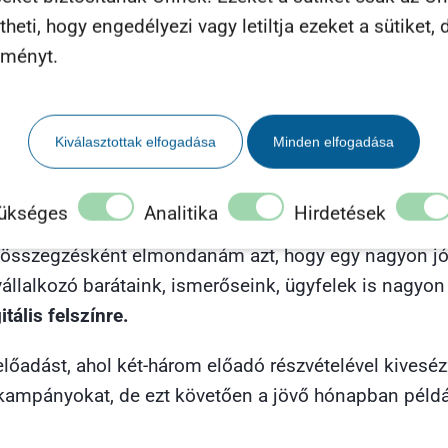
ára is egy olyan online kapcsolatot tudjunk létesíteni
eti, hogy engedélyezi vagy letiltja ezeket a sütiket, d
lményt.
an előrevetítenéd a jövőre 
Kiválasztottak elfogadása
Minden elfogadása
nézők?
ükséges
Analitika
Hirdetések
összegzésként elmondanám azt, hogy egy nagyon jó 
állalkozó barátaink, ismerőseink, ügyfelek is nagyon 
ális felszínre.
lőadást, ahol két-három előadó részvételével kiveséz
i kampányokat, de ezt követően a jövő hónapban péld