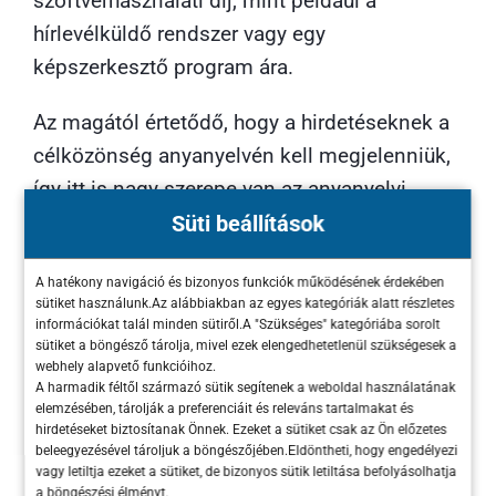
szoftverhasználati díj, mint például a
hírlevélküldő rendszer vagy egy
képszerkesztő program ára.
Az magától értetődő, hogy a hirdetéseknek a
célközönség anyanyelvén kell megjelenniük,
így itt is nagy szerepe van az anyanyelvi
fordítóknak.
Süti beállítások
Itt is ki kell hangsúlyozni, hogy a marketinget
A hatékony navigáció és bizonyos funkciók működésének érdekében
sütiket használunk.Az alábbiakban az egyes kategóriák alatt részletes
mindenképp olyan cégnek kell végeznie,
információkat talál minden sütiről.A "Szükséges" kategóriába sorolt
akinek nagy tapasztalata van az adott piacon,
sütiket a böngésző tárolja, mivel ezek elengedhetetlenül szükségesek a
webhely alapvető funkcióihoz.
hiszen egyéb esetben jelentős veszteséget
A harmadik féltől származó sütik segítenek a weboldal használatának
lehet realizálni a nem megfelelően létrehozott
elemzésében, tárolják a preferenciáit és releváns tartalmakat és
hirdetéseket biztosítanak Önnek. Ezeket a sütiket csak az Ön előzetes
kampányokból. A Maximum Business már
beleegyezésével tároljuk a böngészőjében.Eldöntheti, hogy engedélyezi
vagy letiltja ezeket a sütiket, de bizonyos sütik letiltása befolyásolhatja
számos webáruháznak segített abban, hogy
a böngészési élményt.