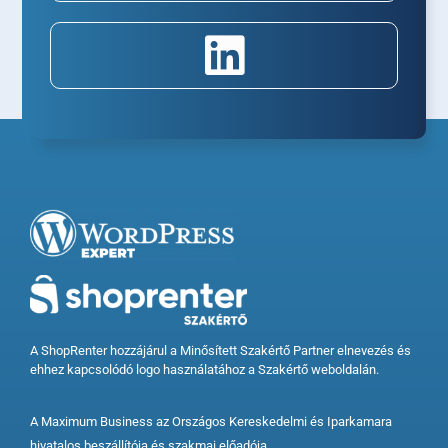
A ShopRenter hozzájárul a Minősített Szakértő Partner elnevezés és
ehhez kapcsolódó logo használatához a Szakértő weboldalán.
A Maximum Business az Országos Kereskedelmi és Iparkamara
hivatalos beszállítója és szakmai előadója.