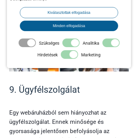
elérjék a külföldi vásárlóikat, most pedig már
az Everigo-val, mint szakmai partnerükkel
Kiválasztottak elfogadása
építik fel ezeket a kampányokat.
Minden elfogadása
Szükséges
Analitika
Hirdetések
Marketing
9. Ügyfélszolgálat
Egy webáruházból sem hiányozhat az
ügyfélszolgálat. Ennek minősége és
gyorsasága jelentősen befolyásolja az