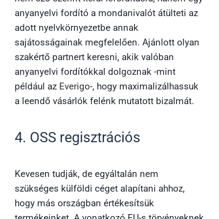
anyanyelvi fordító a mondanivalót átülteti az
adott nyelvkörnyezetbe annak
sajátosságainak megfelelően. Ajánlott olyan
szakértő partnert keresni, akik valóban
anyanyelvi fordítókkal dolgoznak -mint
például az
Everigo
-, hogy maximalizálhassuk
a leendő vásárlók felénk mutatott bizalmát.
4. OSS regisztrációs
Kevesen tudják, de egyáltalán nem
szükséges külföldi céget alapítani ahhoz,
hogy más országban értékesítsük
termékeinket. A vonatkozó EU-s törvényeknek