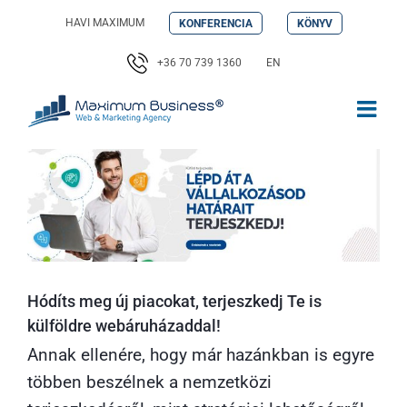
Kihagyás
HAVI MAXIMUM
KONFERENCIA
KÖNYV
+36 70 739 1360
EN
Hódíts meg új piacokat, terjeszkedj Te is
külföldre webáruházaddal!
Annak ellenére, hogy már hazánkban is egyre
többen beszélnek a nemzetközi