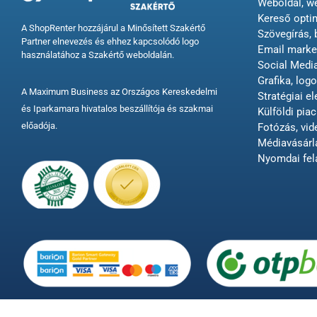
Weboldal, w
Kereső opti
A ShopRenter hozzájárul a Minősített Szakértő
Szövegírás, 
Partner elnevezés és ehhez kapcsolódó logo
Email market
használatához a Szakértő weboldalán.
Social Med
Grafika, logo
A Maximum Business az Országos Kereskedelmi
Stratégiai e
és Iparkamara hivatalos beszállítója és szakmai
Külföldi piac
előadója.
Fotózás, vi
Médiavásárl
Nyomdai fel