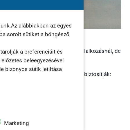
lunk.Az alábbiakban az egyes
ába sorolt sütiket a böngésző
n. Így van ez a legtöbb sikeres vállalkozásnál, de
árolják a preferenciáit és
n előzetes beleegyezésével
e bizonyos sütik letiltása
ködnek. Automatizmusok, melyek biztosítják:
ó termék!
Marketing