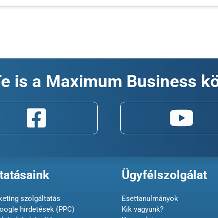
Te is a Maximum Business k
tatásaink
Ügyfélszolgálat
eting szolgáltatás
Esettanulmányok
oogle hirdetések (PPC)
Kik vagyunk?