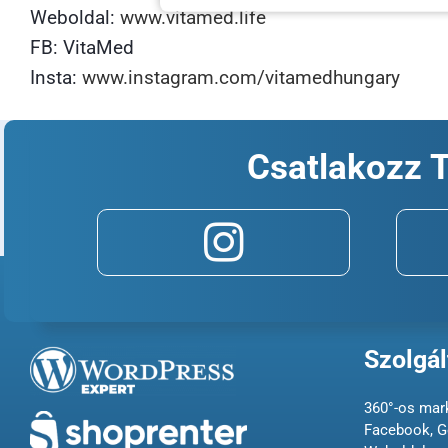
Weboldal:
www.vitamed.life
FB: VitaMed
Insta:
www.instagram.com/vitamedhungary
2019. június 25.
|
Ügyfelünk
Csatlakozz 
Szolgál
360°-os mark
Facebook, G