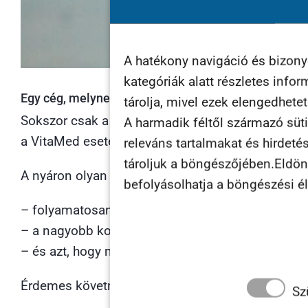
A hatékony navigáció és bizon
kategóriák alatt részletes info
Egy cég, melynek erősebb a marketing rendszere, m
tárolja, mivel ezek elengedhete
Sokszor csak a jéghegy csúcsa látszik, de a mögöt
A harmadik féltől származó süti
a VitaMed esetében még jobban elmondható min
releváns tartalmakat és hirdeté
tároljuk a böngészőjében.Eldönth
A nyáron olyan rendszerek lesznek a cégük mögö
befolyásolhatja a böngészési é
– folyamatosan az új vevőket,
– a nagyobb kosárértékkel való vásárlásukat
– és azt, hogy minél többször visszatérjenek.
Érdemes követni őket, vagy a termékeiket kipróbá
Sz