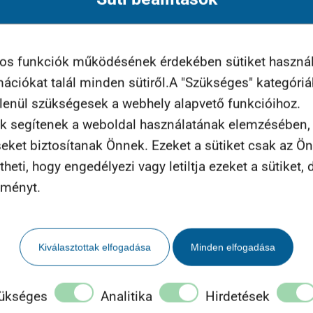
yos funkciók működésének érdekében sütiket haszná
rmációkat talál minden sütiről.A "Szükséges" kategóri
int gondolnánk!
tlenül szükségesek a webhely alapvető funkcióihoz.
tes munka, a „jéghegy víz alatti része” takarásban va
k segítenek a weboldal használatának elemzésében, t
dez.
seket biztosítanak Önnek. Ezeket a sütiket csak az Ö
eti, hogy engedélyezi vagy letiltja ezeket a sütiket, d
tt, mellyel az igazán nagy- és sikeres webshopok mű
lményt.
Kiválasztottak elfogadása
Minden elfogadása
lni! Minden sikeres cég egyik alapköve, a jól eladhat
ükséges
Analitika
Hirdetések