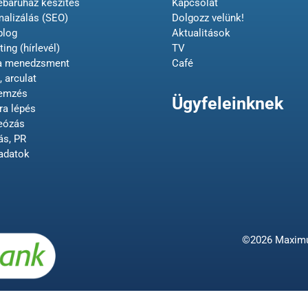
ebáruház készítés
Kapcsolat
malizálás (SEO)
Dolgozz velünk!
blog
Aktualitások
ing (hírlevél)
TV
ia menedzsment
Café
, arculat
lemzés
Ügyfeleinknek
ra lépés
deózás
ás, PR
adatok
©2026 Maximum