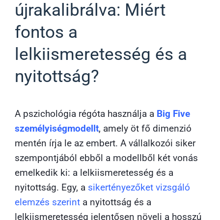
újrakalibrálva: Miért
fontos a
lelkiismeretesség és a
nyitottság?
A pszichológia régóta használja a
Big Five
személyiségmodellt
, amely öt fő dimenzió
mentén írja le az embert. A vállalkozói siker
szempontjából ebből a modellből két vonás
emelkedik ki: a lelkiismeretesség és a
nyitottság. Egy, a
sikertényezőket vizsgáló
elemzés szerint
a nyitottság és a
lelkiismeretesség jelentősen növeli a hosszú