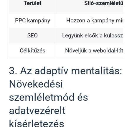
Terület
Siló-szemléletű me
PPC kampány
Hozzon a kampány minél t
SEO
Legyünk elsők a kulcsszóra,
Célkitűzés
Növeljük a weboldal-látoga
3. Az adaptív mentalitás:
Növekedési
szemléletmód és
adatvezérelt
kísérletezés