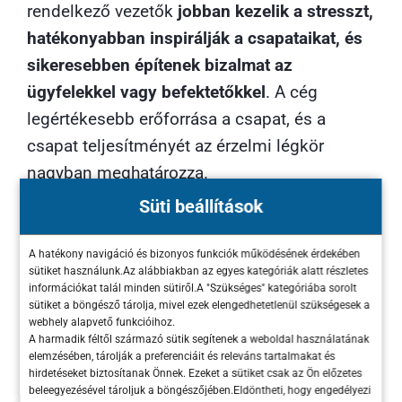
rendelkező vezetők
jobban kezelik a stresszt,
hatékonyabban inspirálják a csapataikat, és
sikeresebben építenek bizalmat az
ügyfelekkel vagy befektetőkkel
. A cég
legértékesebb erőforrása a csapat, és a
csapat teljesítményét az érzelmi légkör
nagyban meghatározza.
Süti beállítások
Ehhez kapcsolódik a
stratégiai hálózatépítés
.
Ez nem névjegyek gyűjtögetését jelenti a
A hatékony navigáció és bizonyos funkciók működésének érdekében
rendezvényeken. A sikeres vállalkozó, legyen
sütiket használunk.Az alábbiakban az egyes kategóriák alatt részletes
információkat talál minden sütiről.A "Szükséges" kategóriába sorolt
az budapesten vagy a világ bármely pontján,
sütiket a böngésző tárolja, mivel ezek elengedhetetlenül szükségesek a
tudatosan építi és ápolja azt a
szakmai hálót
,
webhely alapvető funkcióihoz.
A harmadik féltől származó sütik segítenek a weboldal használatának
amelyben hozzáfér mentorokhoz, potenciális
elemzésében, tárolják a preferenciáit és releváns tartalmakat és
hirdetéseket biztosítanak Önnek. Ezeket a sütiket csak az Ön előzetes
partnerekhez, tehetséges munkatársakhoz és
beleegyezésével tároljuk a böngészőjében.Eldöntheti, hogy engedélyezi