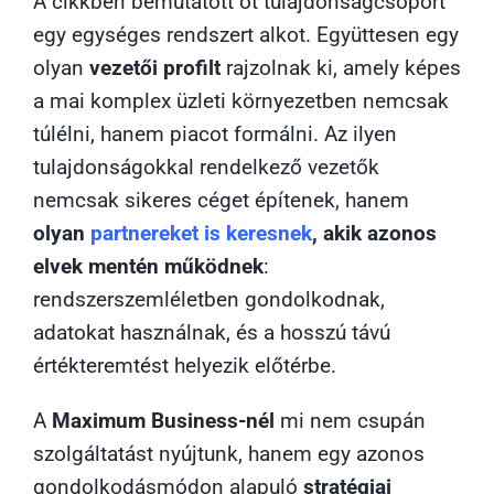
A cikkben bemutatott öt tulajdonságcsoport
egy egységes rendszert alkot. Együttesen egy
olyan
vezetői profilt
rajzolnak ki, amely képes
a mai komplex üzleti környezetben nemcsak
túlélni, hanem piacot formálni. Az ilyen
tulajdonságokkal rendelkező vezetők
nemcsak sikeres céget építenek, hanem
olyan
partnereket is keresnek
, akik azonos
elvek mentén működnek
:
rendszerszemléletben gondolkodnak,
adatokat használnak, és a hosszú távú
értékteremtést helyezik előtérbe.
A
Maximum Business-nél
mi nem csupán
szolgáltatást nyújtunk, hanem egy azonos
gondolkodásmódon alapuló
stratégiai