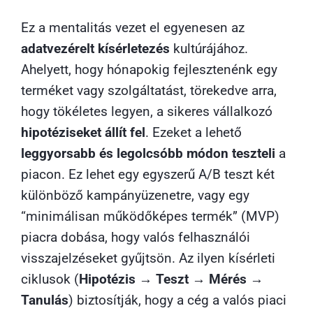
Ez a mentalitás vezet el egyenesen az
adatvezérelt kísérletezés
kultúrájához.
Ahelyett, hogy hónapokig fejlesztenénk egy
terméket vagy szolgáltatást, törekedve arra,
hogy tökéletes legyen, a sikeres vállalkozó
hipotéziseket állít fel
. Ezeket a lehető
leggyorsabb és legolcsóbb módon teszteli
a
piacon. Ez lehet egy egyszerű A/B teszt két
különböző kampányüzenetre, vagy egy
“minimálisan működőképes termék” (MVP)
piacra dobása, hogy valós felhasználói
visszajelzéseket gyűjtsön. Az ilyen kísérleti
ciklusok (
Hipotézis → Teszt → Mérés →
Tanulás
) biztosítják, hogy a cég a valós piaci