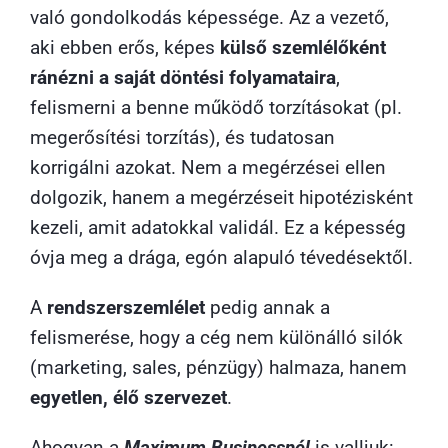
való gondolkodás képessége. Az a vezető,
aki ebben erős, képes
külső szemlélőként
ránézni a saját döntési folyamataira
,
felismerni a benne működő torzításokat (pl.
megerősítési torzítás), és tudatosan
korrigálni azokat. Nem a megérzései ellen
dolgozik, hanem a megérzéseit hipotézisként
kezeli, amit adatokkal validál. Ez a képesség
óvja meg a drága, egón alapuló tévedésektől.
A
rendszerszemlélet
pedig annak a
felismerése, hogy a cég nem különálló silók
(marketing, sales, pénzügy) halmaza, hanem
egyetlen, élő szervezet
.
Ahogyan a
Maximum Businessnél
is valljuk: