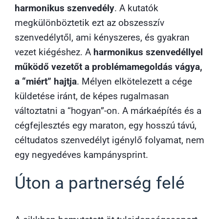
harmonikus szenvedély
. A kutatók
megkülönböztetik ezt az obszesszív
szenvedélytől, ami kényszeres, és gyakran
vezet kiégéshez. A
harmonikus szenvedéllyel
működő vezetőt a problémamegoldás vágya,
a “miért” hajtja
. Mélyen elkötelezett a cége
küldetése iránt, de képes rugalmasan
változtatni a “hogyan”-on. A márkaépítés és a
cégfejlesztés egy maraton, egy hosszú távú,
céltudatos szenvedélyt igénylő folyamat, nem
egy negyedéves kampánysprint.
Úton a partnerség felé