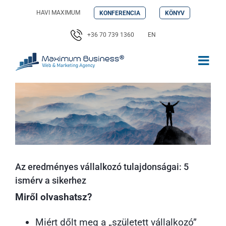
Kihagyás
HAVI MAXIMUM
KONFERENCIA
KÖNYV
+36 70 739 1360
EN
Az eredményes vállalkozó tulajdonságai: 5
ismérv a sikerhez
Miről olvashatsz?
Miért dőlt meg a „született vállalkozó”