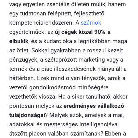
vagy egyetlen zseniális ötleten múlik, hanem
egy tudatosan felépített, fejleszthető
kompetenciarendszeren. A
számok
egyértelműek: az
új cégek közel 90%-a
elbukik
, és a kudarc oka a legritkábban maga
az ötlet. Sokkal gyakrabban a rosszul kezelt
pénzügyek, a szétaprózott marketing vagy a
termék és a piac illeszkedésének hiánya áll a
háttérben. Ezek mind olyan tényezők, amik a
vezetői gondolkodásmód minőségére
vezethetők vissza. Ha a siker tanulható, akkor
pontosan melyek az
eredményes vállalkozó
tulajdonságai
? Melyek azok, amelyek a mai,
adatokkal és mesterséges intelligenciával
átszőtt piacon valóban számítanak? Ebben a