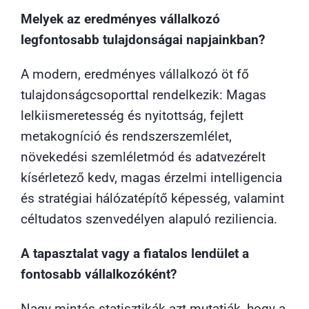
Melyek az eredményes vállalkozó
legfontosabb tulajdonságai napjainkban?
A modern, eredményes vállalkozó öt fő
tulajdonságcsoporttal rendelkezik: Magas
lelkiismeretesség és nyitottság, fejlett
metakogníció és rendszerszemlélet,
növekedési szemléletmód és adatvezérelt
kísérletező kedv, magas érzelmi intelligencia
és stratégiai hálózatépítő képesség, valamint
céltudatos szenvedélyen alapuló reziliencia.
A tapasztalat vagy a fiatalos lendület a
fontosabb vállalkozóként?
Nagy mintás statisztikák azt mutatják, hogy a