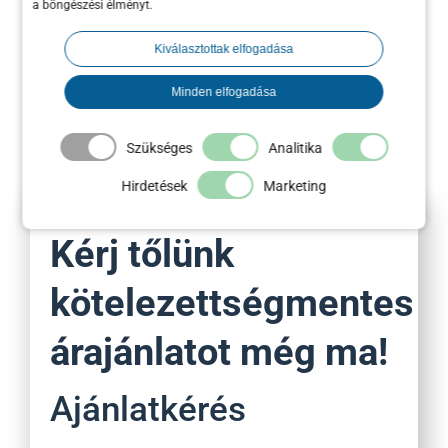
a böngészési élményt.
Kiválasztottak elfogadása
2020. december 02.
|
Blogcikk
Minden elfogadása
Szükséges
Analitika
Hirdetések
Marketing
Kérj tőlünk
kötelezettségmentes
árajánlatot még ma!
Ajánlatkérés