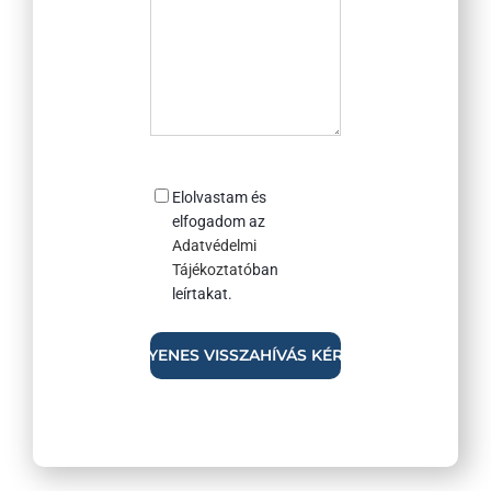
Consent
Elolvastam és
elfogadom az
Adatvédelmi
Tájékoztató
ban
leírtakat.