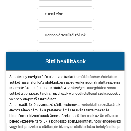
Süti beállítások
A *-gal megjelölt mezők
A hatékony navigáció és bizonyos funkciók működésének érdekében
sütiket használunk.Az alábbiakban az egyes kategóriák alatt részletes
kitöltése kötelező!
információkat talál minden sütiről.A "Szükséges" kategóriába sorolt
sütiket a böngésző tárolja, mivel ezek elengedhetetlenül szükségesek a
Elolvastam és elfogadom
webhely alapvető funkcióihoz.
A harmadik féltől származó sütik segítenek a weboldal használatának
az
Adatvédelmi
elemzésében, tárolják a preferenciáit és releváns tartalmakat és
Tájékoztatóban
leírtakat.
hirdetéseket biztosítanak Önnek. Ezeket a sütiket csak az Ön előzetes
beleegyezésével tároljuk a böngészőjében.Eldöntheti, hogy engedélyezi
vagy letiltja ezeket a sütiket, de bizonyos sütik letiltása befolyásolhatja