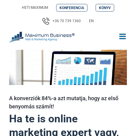
Kihagyás
HETI MAXIMUM
KONFERENCIA
KÖNYV
+36 70 739 1360
EN
A konverziók 84%-a azt mutatja, hogy az első
benyomás számít!
Ha te is online
marketing expert vagy,