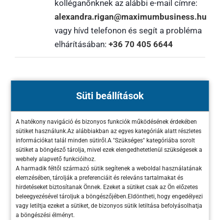
kolléganőnknek az alábbi e-mail címre:
alexandra.rigan@maximumbusiness.hu
vagy hívd telefonon és segít a probléma
elhárításában:
+36 70 405 6644
Olyan gyakorlatias és könnyen
Süti beállítások
alkalmazható
ötleteket, eszközöket
fogok
bemutatni, amivel céged
marketingjét
A hatékony navigáció és bizonyos funkciók működésének érdekében
maximalizálhatod
!
sütiket használunk.Az alábbiakban az egyes kategóriák alatt részletes
információkat talál minden sütiről.A "Szükséges" kategóriába sorolt
sütiket a böngésző tárolja, mivel ezek elengedhetetlenül szükségesek a
Amíg a Workshop napjára várunk, szeretnék
webhely alapvető funkcióihoz.
egy rövid tudásanyagot a figyelmedbe
A harmadik féltől származó sütik segítenek a weboldal használatának
elemzésében, tárolják a preferenciáit és releváns tartalmakat és
ajánlani. A Maximum Business csapat által
hirdetéseket biztosítanak Önnek. Ezeket a sütiket csak az Ön előzetes
összegyűjtöttünk
15 marketing eszközt
e
-
beleegyezésével tároljuk a böngészőjében.Eldöntheti, hogy engedélyezi
book formában
, ami segítheti addig is a
vagy letiltja ezeket a sütiket, de bizonyos sütik letiltása befolyásolhatja
a böngészési élményt.