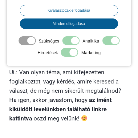
munkádat. Kattints a linkre és töltsd le
magadnak!
Kiválasztottak elfogadása
Minden elfogadása
E-BOOK MEGTEKINTÉSE (.PDF)
Szükséges
Analitika
Már a prezentációt előkészítettem, nagyon
Hirdetések
Marketing
várom, hogy kezdjünk!
Ui.: Van olyan téma, ami kifejezetten
foglalkoztat, vagy kérdés, amire keresed a
választ, de még nem sikerült megtalálnod?
Ha igen, akkor javaslom, hogy
az imént
kiküldött levelünkben található linkre
kattintva
oszd meg velünk!