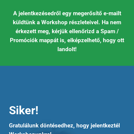
Kihagyás
A jelentkezésedről egy megerősítő e-mailt
küldtünk a Workshop részleteivel. Ha nem
érkezett meg, kérjük ellenőrizd a Spam /
Promóciók mappát is, elképzelhető, hogy ott
landolt!
Siker!
Gratulálunk döntésedhez, hogy jelentkeztél