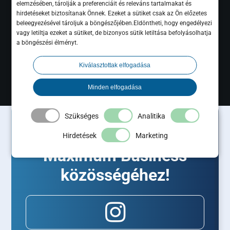
elemzésében, tárolják a preferenciáit és releváns tartalmakat és
hirdetéseket biztosítanak Önnek. Ezeket a sütiket csak az Ön előzetes
beleegyezésével tároljuk a böngészőjében.Eldöntheti, hogy engedélyezi
vagy letiltja ezeket a sütiket, de bizonyos sütik letiltása befolyásolhatja
a böngészési élményt.
Kiválasztottak elfogadása
Minden elfogadása
Szükséges
Analitika
Csatlakozz Te is a
Hirdetések
Marketing
Maximum Business
közösségéhez!