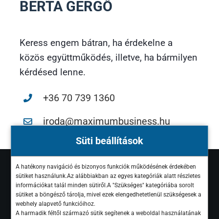
BERTA GERGŐ
Keress engem bátran, ha érdekelne a
közös együttműködés, illetve, ha bármilyen
kérdésed lenne.
+36 70 739 1360
iroda@maximumbusiness.hu
Süti beállítások
Csatlakozz Te is a
A hatékony navigáció és bizonyos funkciók működésének érdekében
sütiket használunk.Az alábbiakban az egyes kategóriák alatt részletes
Maximum Business
információkat talál minden sütiről.A "Szükséges" kategóriába sorolt
sütiket a böngésző tárolja, mivel ezek elengedhetetlenül szükségesek a
közösségéhez!
webhely alapvető funkcióihoz.
A harmadik féltől származó sütik segítenek a weboldal használatának