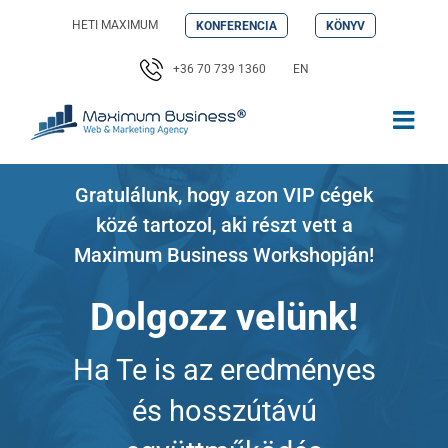
Kihagyás
HETI MAXIMUM
KONFERENCIA
KÖNYV
+36 70 739 1360
EN
Gratulálunk, hogy azon VIP cégek
közé tartozol, aki részt vett a
Maximum Business Workshopján!
Dolgozz velünk!
Ha Te is az eredményes
és hosszútávú