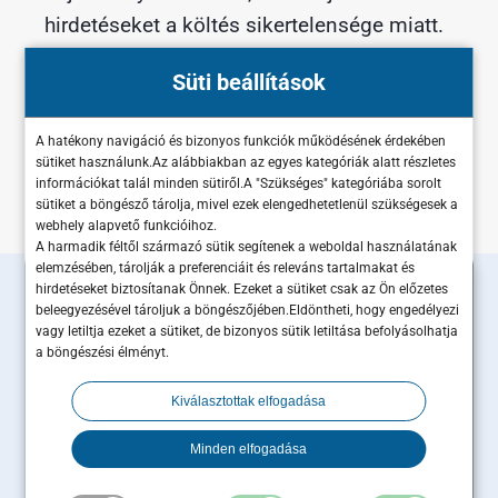
hirdetéseket a költés sikertelensége miatt.
Ezzel redukálhatjuk annak esélyét, hogy
Süti beállítások
nem várt levonás, vagy feltörés forduljon
A hatékony navigáció és bizonyos funkciók működésének érdekében
elő, nagyobb kárt okozva a fiókban.
sütiket használunk.Az alábbiakban az egyes kategóriák alatt részletes
információkat talál minden sütiről.A "Szükséges" kategóriába sorolt
sütiket a böngésző tárolja, mivel ezek elengedhetetlenül szükségesek a
webhely alapvető funkcióihoz.
A harmadik féltől származó sütik segítenek a weboldal használatának
elemzésében, tárolják a preferenciáit és releváns tartalmakat és
hirdetéseket biztosítanak Önnek. Ezeket a sütiket csak az Ön előzetes
Csatlakozz Te is a
beleegyezésével tároljuk a böngészőjében.Eldöntheti, hogy engedélyezi
vagy letiltja ezeket a sütiket, de bizonyos sütik letiltása befolyásolhatja
Maximum Business
a böngészési élményt.
közösségéhez!
Kiválasztottak elfogadása
Minden elfogadása