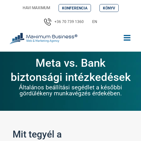
Kihagyás
HAVI MAXIMUM
KONFERENCIA
KÖNYV
+36 70 739 1360
EN
Meta vs. Bank
biztonsági intézkedések
Általános beállítási segédlet a későbbi
gördülékeny munkavégzés érdekében.
Mit tegyél a