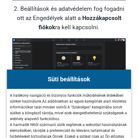
2. Beállítások és adatvédelem fog fogadni
ott az Engedélyek alatt a
Hozzákapcsolt
fiókok
ra kell kapcsolni.
Süti beállítások
A hatékony navigáció és bizonyos funkciók működésének érdekében
3. Következő lépésnél
hozzákapcsolod
az
sütiket használunk.Az alábbiakban az egyes kategóriák alatt részletes
Instagram fiókodat a Fb fiókodhoz.
információkat talál minden sütiről.A "Szükséges" kategóriába sorolt
sütiket a böngésző tárolja, mivel ezek elengedhetetlenül szükségesek a
webhely alapvető funkcióihoz.
A harmadik féltől származó sütik segítenek a weboldal használatának
elemzésében, tárolják a preferenciáit és releváns tartalmakat és
hirdetéseket biztosítanak Önnek. Ezeket a sütiket csak az Ön előzetes