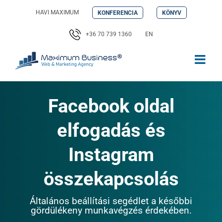
Kihagyás
HAVI MAXIMUM
KONFERENCIA
KÖNYV
+36 70 739 1360
EN
Facebook oldal
elfogadás és
Instagram
összekapcsolás
Általános beállítási segédlet a későbbi
gördülékeny munkavégzés érdekében.