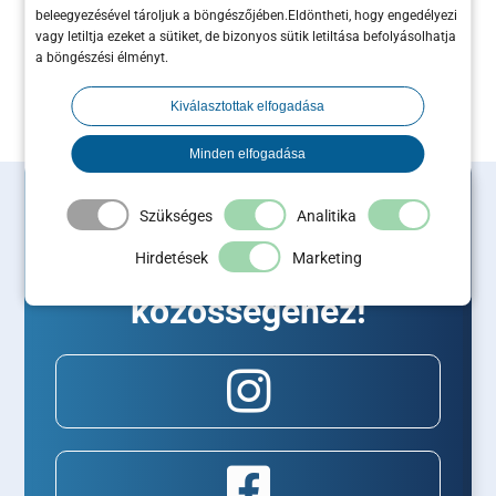
beleegyezésével tároljuk a böngészőjében.Eldöntheti, hogy engedélyezi
vagy letiltja ezeket a sütiket, de bizonyos sütik letiltása befolyásolhatja
a böngészési élményt.
Kiválasztottak elfogadása
Minden elfogadása
Csatlakozz Te is a
Szükséges
Analitika
Maximum Business
Hirdetések
Marketing
közösségéhez!