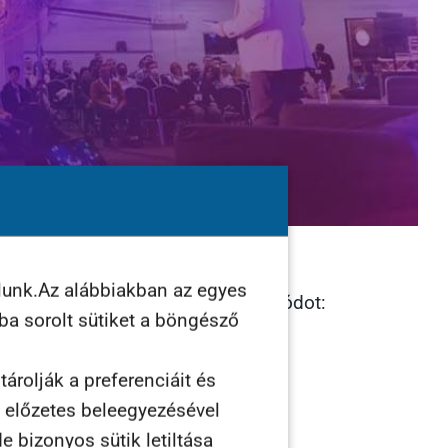
lunk.Az alábbiakban az egyes
téséhez használjátok a
MB2023
kódot:
ába sorolt sütiket a böngésző
árolják a preferenciáit és
n előzetes beleegyezésével
e bizonyos sütik letiltása