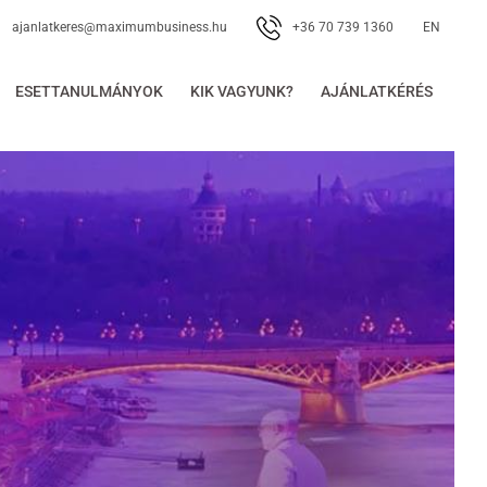
+36 70 739 1360
ajanlatkeres@maximumbusiness.hu
EN
ESETTANULMÁNYOK
KIK VAGYUNK?
AJÁNLATKÉRÉS