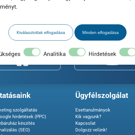
lményt.
Kiválasztottak elfogadása
Minden elfogadása
Te is a Maximum Business k
ükséges
Analitika
Hirdetések
tatásaink
Ügyfélszolgálat
eting szolgáltatás
Esettanulmányok
oogle hirdetések (PPC)
Kik vagyunk?
ebáruház készítés
Kapcsolat
malizálás (SEO)
Dolgozz velünk!