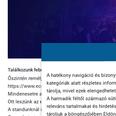
Találkozunk február 23-án az Ecommerce Expo-n?
A hatékony navigáció és bizon
Őszintén reméljük, hogy IGEN! Ha még nem vett
kategóriák alatt részletes info
https://www.ecomexpo.hu/
tárolja, mivel ezek elengedhete
Mindenesetre a csapattal már gőzerővel készülü
A harmadik féltől származó süti
Ott leszünk az előadók között!
releváns tartalmakat és hirdeté
A standunknál is zajlik majd az élet, nem akármil
tároljuk a böngészőjében.Eldönth