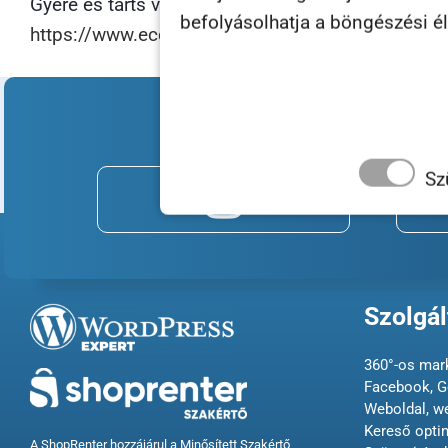
Gyere és tarts velünk február 23-án…
befolyásolhatja a böngészési é
https://www.ecomexpo.hu/
2023. február 13.
|
Érdekességek
Csatlakozz 
Sz
Szolgál
360°-os mark
Facebook, G
Weboldal, w
Kereső opti
A ShopRenter hozzájárul a Minősített Szakértő