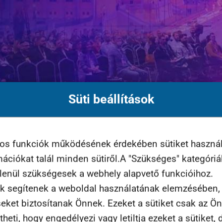
Süti beállítások
yos funkciók működésének érdekében sütiket haszná
ed meg a jegyed, most 20%-os kedvezmény érvényesí
rmációkat talál minden sütiről.A "Szükséges" kategóri
tlenül szükségesek a webhely alapvető funkcióihoz.
nk…
k segítenek a weboldal használatának elemzésében, t
seket biztosítanak Önnek. Ezeket a sütiket csak az Ö
yen extrákat tervezünk!
eti, hogy engedélyezi vagy letiltja ezeket a sütiket, d