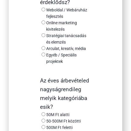
érdeklődsz?
Weboldal / Webáruház
fejlesztés
Online marketing
kivitelezés
Stratégiai tanácsadás
és elemzés
Arculat, kreatív, média
Egyéb / Speciális
projektek
Az éves árbevételed
nagyságrendileg
melyik kategóriába
esik?
50M Ft alatti
50-500M Ft közötti
500M Ft feletti