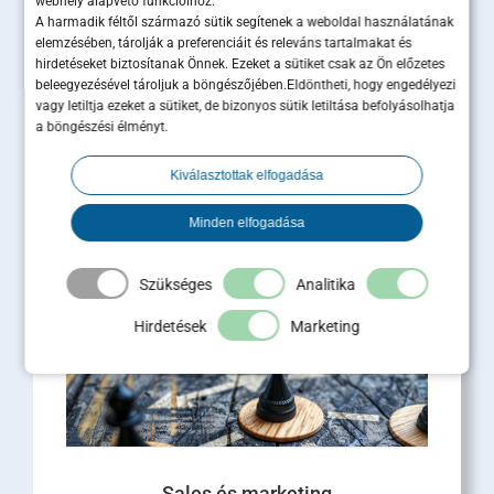
webhely alapvető funkcióihoz.
A harmadik féltől származó sütik segítenek a weboldal használatának
elemzésében, tárolják a preferenciáit és releváns tartalmakat és
hirdetéseket biztosítanak Önnek. Ezeket a sütiket csak az Ön előzetes
Ügyfélmegtartás B2B-ben: miért
beleegyezésével tároljuk a böngészőjében.Eldöntheti, hogy engedélyezi
vagy letiltja ezeket a sütiket, de bizonyos sütik letiltása befolyásolhatja
ér többet egy megtartott ügyfél,
a böngészési élményt.
mint tíz új lead?
Kiválasztottak elfogadása
Az ügyfélmegtartás B2B-ben közvetlen hatással
van az árbevételre, a profitra és a cég piaci
Minden elfogadása
értékére. Miközben a marketingbüdzsék nagy
része [...]
Szükséges
Analitika
Tovább olvasom
Hirdetések
Marketing
Sales és marketing