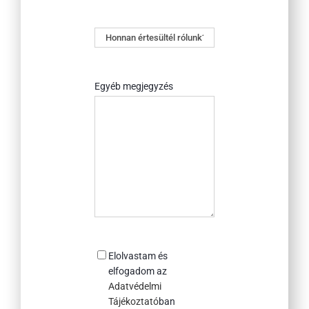
Honnan
értesültél
rólunk?
Egyéb megjegyzés
Consent
Elolvastam és
elfogadom az
Adatvédelmi
Tájékoztató
ban