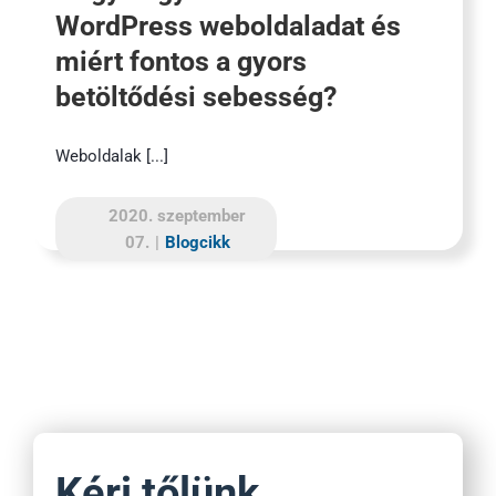
WordPress weboldaladat és
miért fontos a gyors
betöltődési sebesség?
Weboldalak [...]
2020. szeptember
07.
|
Blogcikk
Kérj tőlünk