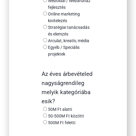
Weboldal / Webáruház
fejlesztés
Online marketing
kivitelezés
Stratégiai tanácsadás
és elemzés
Arculat, kreatív, média
Egyéb / Speciális
projektek
Az éves árbevételed
nagyságrendileg
melyik kategóriába
esik?
50M Ft alatti
50-500M Ft közötti
500M Ft feletti