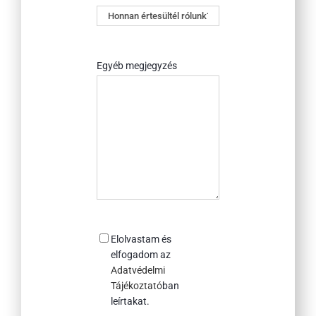
Honnan
értesültél
rólunk?
Egyéb megjegyzés
Consent
Elolvastam és
elfogadom az
Adatvédelmi
Tájékoztató
ban
leírtakat.