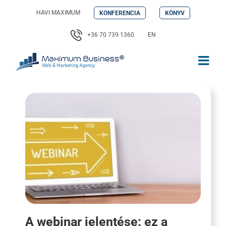
Kihagyás
HAVI MAXIMUM
KONFERENCIA
KÖNYV
+36 70 739 1360
EN
A webinar jelentése: ez a