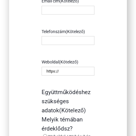
Email cím
(Kötelező)
Telefonszám
(Kötelező)
Weboldal
(Kötelező)
Együttműködéshez
szükséges
adatok
(Kötelező)
Melyik témában
érdeklődsz?