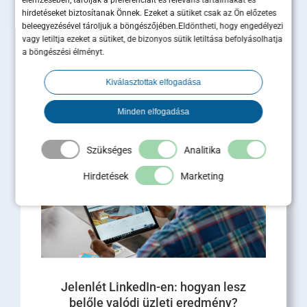
elemzésében, tárolják a preferenciáit és releváns tartalmakat és
hirdetéseket biztosítanak Önnek. Ezeket a sütiket csak az Ön előzetes
beleegyezésével tároljuk a böngészőjében.Eldöntheti, hogy engedélyezi
A pozicionálás után jön a
vagy letiltja ezeket a sütiket, de bizonyos sütik letiltása befolyásolhatja
pénztermelő kampány – így épül
a böngészési élményt.
tovább a Maximum Business
Masterclass
Kiválasztottak elfogadása
A legutóbbi Maximum Business Masterclass egy
Minden elfogadása
közel 2 órás, intenzív szakmai alkalom volt, ahol
a pozicionálásról, a márkaépítésről és a piaci [...]
Szükséges
Analitika
Tovább olvasom
Hirdetések
Marketing
Jelenlét LinkedIn-en: hogyan lesz
belőle valódi üzleti eredmény?