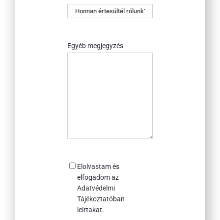
Honnan
értesültél
rólunk?
Egyéb megjegyzés
Consent
Elolvastam és
elfogadom az
Adatvédelmi
Tájékoztató
ban
leírtakat.