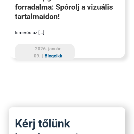
forradalma: Spórolj a vizuális
tartalmaidon!
Ismerős az [...]
2026. január
09.
|
Blogcikk
Kérj tőlünk