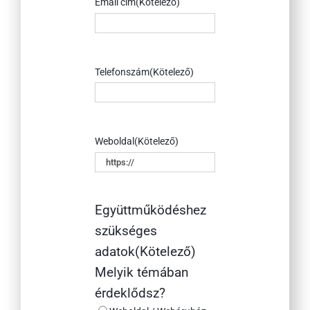
Email cím
(Kötelező)
Telefonszám
(Kötelező)
Weboldal
(Kötelező)
Együttműködéshez
szükséges
adatok
(Kötelező)
Melyik témában
érdeklődsz?