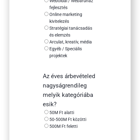
Weboldal / Webáruház
fejlesztés
Online marketing
kivitelezés
Stratégiai tanácsadás
és elemzés
Arculat, kreatív, média
Egyéb / Speciális
projektek
Az éves árbevételed
nagyságrendileg
melyik kategóriába
esik?
50M Ft alatti
50-500M Ft közötti
500M Ft feletti