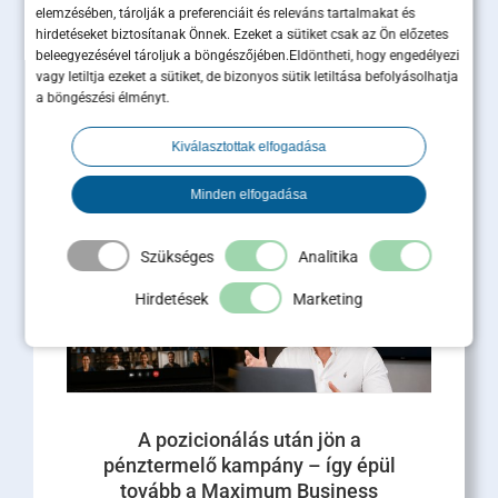
elemzésében, tárolják a preferenciáit és releváns tartalmakat és
hirdetéseket biztosítanak Önnek. Ezeket a sütiket csak az Ön előzetes
Sales és marketing
beleegyezésével tároljuk a böngészőjében.Eldöntheti, hogy engedélyezi
összehangolása: 5 lépés a
vagy letiltja ezeket a sütiket, de bizonyos sütik letiltása befolyásolhatja
a böngészési élményt.
hatékony együttműködéshez
Kiválasztottak elfogadása
A modern üzleti növekedés motorja az integrált
működés. A hazai piacfejlesztési tapasztalataink
és a globális kutatások alapján egyértelmű, h [...]
Minden elfogadása
Tovább olvasom
Szükséges
Analitika
Hirdetések
Marketing
A pozicionálás után jön a
pénztermelő kampány – így épül
tovább a Maximum Business