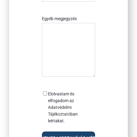
értesültél
rólunk?
Egyéb megjegyzés
Consent
Elolvastam és
elfogadom az
Adatvédelmi
Tájékoztató
ban
leírtakat.