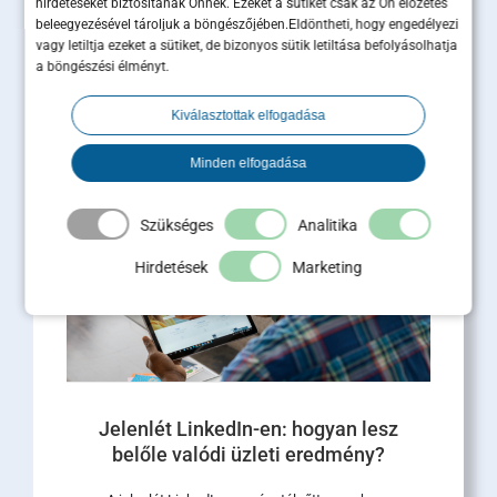
hirdetéseket biztosítanak Önnek. Ezeket a sütiket csak az Ön előzetes
A pozicionálás után jön a
beleegyezésével tároljuk a böngészőjében.Eldöntheti, hogy engedélyezi
pénztermelő kampány – így épül
vagy letiltja ezeket a sütiket, de bizonyos sütik letiltása befolyásolhatja
tovább a Maximum Business
a böngészési élményt.
Masterclass
Kiválasztottak elfogadása
A legutóbbi Maximum Business Masterclass egy
közel 2 órás, intenzív szakmai alkalom volt, ahol
Minden elfogadása
a pozicionálásról, a márkaépítésről és a piaci [...]
Szükséges
Analitika
Tovább olvasom
Hirdetések
Marketing
Jelenlét LinkedIn-en: hogyan lesz
belőle valódi üzleti eredmény?