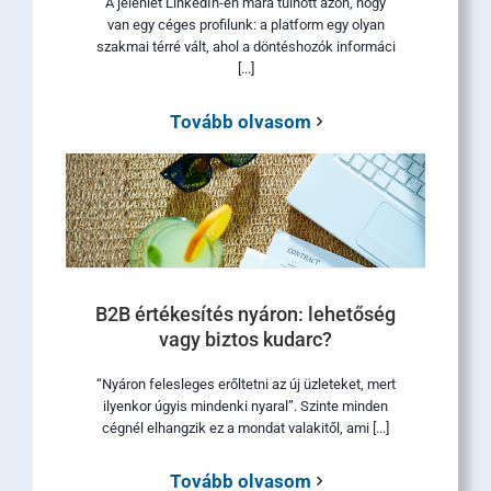
A jelenlét LinkedIn-en mára túlnőtt azon, hogy
van egy céges profilunk: a platform egy olyan
szakmai térré vált, ahol a döntéshozók informáci
[...]
Tovább olvasom
B2B értékesítés nyáron: lehetőség
vagy biztos kudarc?
“Nyáron felesleges erőltetni az új üzleteket, mert
ilyenkor úgyis mindenki nyaral”. Szinte minden
cégnél elhangzik ez a mondat valakitől, ami [...]
Tovább olvasom