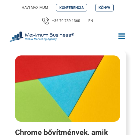
Kihagyás
HAVI MAXIMUM
KONFERENCIA
KÖNYV
+36 70 739 1360
EN
Chrome bővítmények, amik