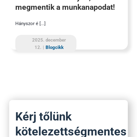
megmentik a munkanapodat!
Hányszor é [...]
2025. december
12.
|
Blogcikk
Kérj tőlünk
kötelezettségmentes