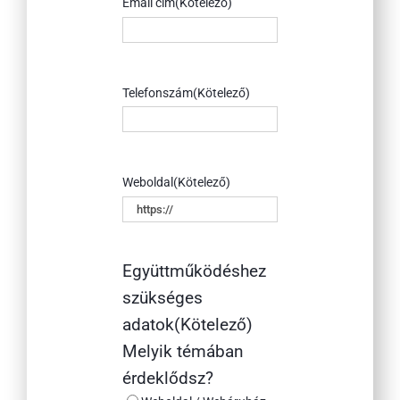
Email cím
(Kötelező)
Telefonszám
(Kötelező)
Weboldal
(Kötelező)
Együttműködéshez
szükséges
adatok
(Kötelező)
Melyik témában
érdeklődsz?