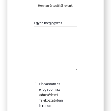
Honnan
értesültél
rólunk?
Egyéb megjegyzés
Consent
Elolvastam és
elfogadom az
Adatvédelmi
Tájékoztató
ban
leírtakat.