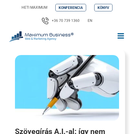
Kihagyás
HETI MAXIMUM
KONFERENCIA
KÖNYV
+36 70 739 1360
EN
Szövegírás A.I.-al: így nem