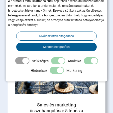
A harmadik féltől származó sütik segítenek a weboldal használatának
elemzésében, tárolják a preferenciáit és releváns tartalmakat és
Ügyfélmegtartás B2B-ben: miért
hirdetéseket biztosítanak Önnek. Ezeket a sütiket csak az Ön előzetes
beleegyezésével tároljuk a böngészőjében.Eldöntheti, hogy engedélyezi
ér többet egy megtartott ügyfél,
vagy letiltja ezeket a sütiket, de bizonyos sütik letiltása befolyásolhatja
mint tíz új lead?
a böngészési élményt.
Az ügyfélmegtartás B2B-ben közvetlen hatással
Kiválasztottak elfogadása
van az árbevételre, a profitra és a cég piaci
értékére. Miközben a marketingbüdzsék nagy
Minden elfogadása
része [...]
Tovább olvasom
Szükséges
Analitika
Hirdetések
Marketing
Sales és marketing
összehangolása: 5 lépés a