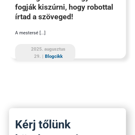
fogják kiszúrni, hogy robottal
írtad a szöveged!
A mestersé [...]
2025. augusztus
29.
|
Blogcikk
Kérj tőlünk