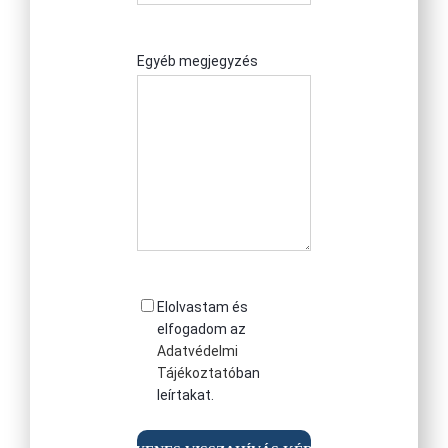
értesültél
rólunk?
Egyéb megjegyzés
Consent
Elolvastam és
elfogadom az
Adatvédelmi
Tájékoztató
ban
leírtakat.