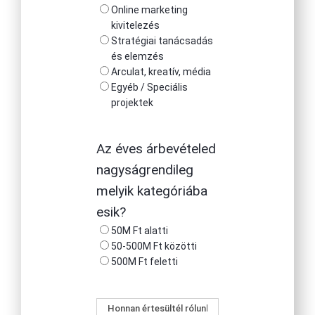
Online marketing
kivitelezés
Stratégiai tanácsadás
és elemzés
Arculat, kreatív, média
Egyéb / Speciális
projektek
Az éves árbevételed
nagyságrendileg
melyik kategóriába
esik?
50M Ft alatti
50-500M Ft közötti
500M Ft feletti
Honnan