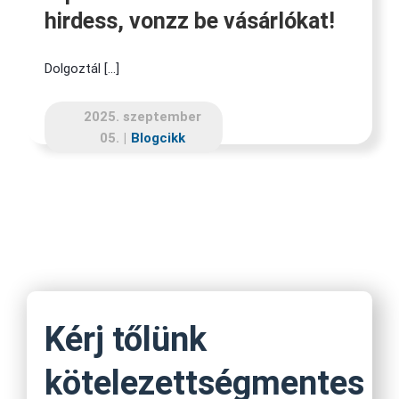
hirdess, vonzz be vásárlókat!
Dolgoztál [...]
2025. szeptember
05.
|
Blogcikk
Kérj tőlünk
kötelezettségmentes