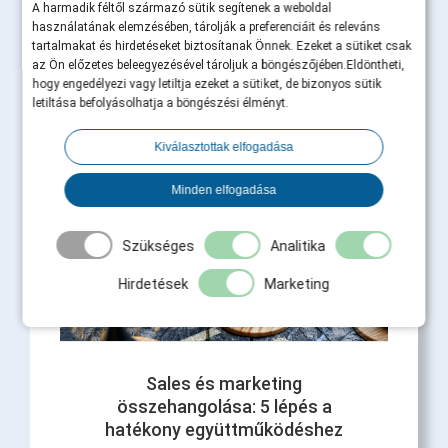
A harmadik féltől származó sütik segítenek a weboldal
Ügyfélmegtartás B2B-ben: miért
használatának elemzésében, tárolják a preferenciáit és releváns
ér többet egy megtartott ügyfél,
tartalmakat és hirdetéseket biztosítanak Önnek. Ezeket a sütiket csak
mint tíz új lead?
az Ön előzetes beleegyezésével tároljuk a böngészőjében.Eldöntheti,
hogy engedélyezi vagy letiltja ezeket a sütiket, de bizonyos sütik
Az ügyfélmegtartás B2B-ben közvetlen hatással
letiltása befolyásolhatja a böngészési élményt.
van az árbevételre, a profitra és a cég piaci
értékére. Miközben a marketingbüdzsék nagy
Kiválasztottak elfogadása
része [...]
Minden elfogadása
Tovább olvasom
Szükséges
Analitika
Hirdetések
Marketing
Sales és marketing
összehangolása: 5 lépés a
hatékony együttműködéshez