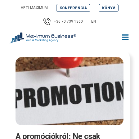
Kihagyás
HETI MAXIMUM
KONFERENCIA
KÖNYV
+36 70 739 1360
EN
A promóciókról: Ne csak