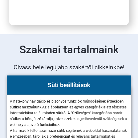
Szakmai tartalmaink
Olvass bele legújabb szakértői cikkeinkbe!
Süti beállítások
A hatékony navigáció és bizonyos funkciók működésének érdekében
sütiket használunk.Az alábbiakban az egyes kategóriák alatt részletes
információkat talál minden sütiről.A "Szükséges" kategóriába sorolt
sütiket a böngésző tárolja, mivel ezek elengedhetetlenül szükségesek a
webhely alapvető funkcióihoz.
A harmadik féltől származó sütik segítenek a weboldal használatának
Ügyfélmegtartás B2B-ben: miért
elemzésében, tárolják a preferenciáit és releváns tartalmakat és