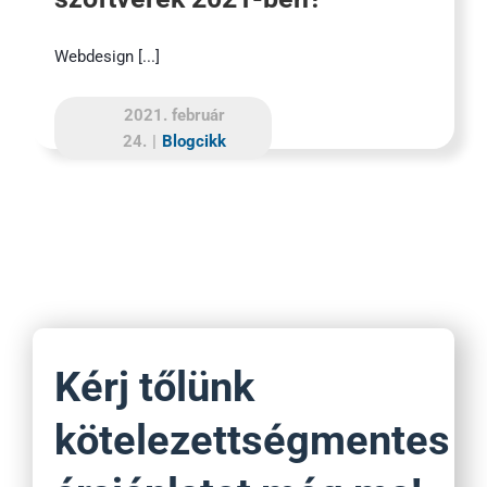
Webdesign [...]
2021. február
24.
|
Blogcikk
Kérj tőlünk
kötelezettségmentes