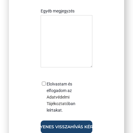
rólunk?
Egyéb megjegyzés
Consent
Elolvastam és
elfogadom az
Adatvédelmi
Tájékoztató
ban
leírtakat.