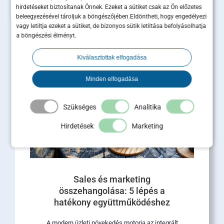
ér többet egy megtartott ügyfél,
hirdetéseket biztosítanak Önnek. Ezeket a sütiket csak az Ön előzetes
mint tíz új lead?
beleegyezésével tároljuk a böngészőjében.Eldöntheti, hogy engedélyezi
vagy letiltja ezeket a sütiket, de bizonyos sütik letiltása befolyásolhatja
a böngészési élményt.
Az ügyfélmegtartás B2B-ben közvetlen hatással
van az árbevételre, a profitra és a cég piaci
Kiválasztottak elfogadása
értékére. Miközben a marketingbüdzsék nagy
része [...]
Minden elfogadása
Tovább olvasom
Szükséges
Analitika
Hirdetések
Marketing
Sales és marketing
összehangolása: 5 lépés a
hatékony együttműködéshez
A modern üzleti növekedés motorja az integrált