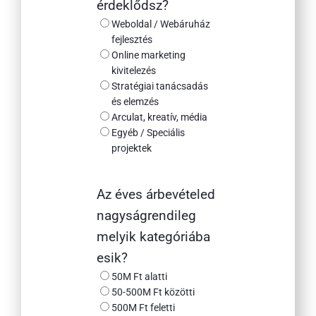
érdeklődsz?
Weboldal / Webáruház
fejlesztés
Online marketing
kivitelezés
Stratégiai tanácsadás
és elemzés
Arculat, kreatív, média
Egyéb / Speciális
projektek
Az éves árbevételed
nagyságrendileg
melyik kategóriába
esik?
50M Ft alatti
50-500M Ft közötti
500M Ft feletti