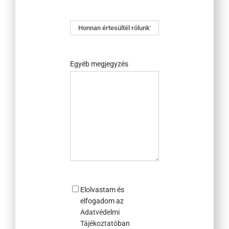
Honnan
értesültél
rólunk?
Egyéb megjegyzés
Consent
Elolvastam és
elfogadom az
Adatvédelmi
Tájékoztató
ban