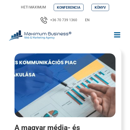
Kihagyás
HETI MAXIMUM
KONFERENCIA
KÖNYV
+36 70 739 1360
EN
A magyar média- és