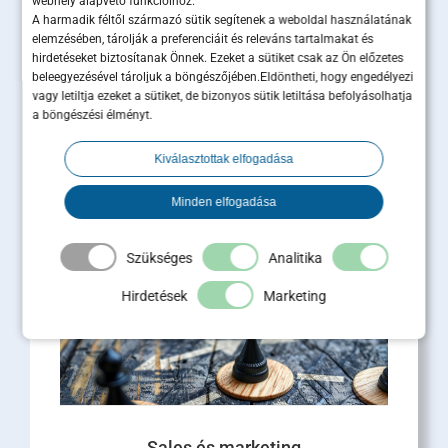
webhely alapvető funkcióihoz.
A harmadik féltől származó sütik segítenek a weboldal használatának
elemzésében, tárolják a preferenciáit és releváns tartalmakat és
hirdetéseket biztosítanak Önnek. Ezeket a sütiket csak az Ön előzetes
Ügyfélmegtartás B2B-ben: miért
beleegyezésével tároljuk a böngészőjében.Eldöntheti, hogy engedélyezi
vagy letiltja ezeket a sütiket, de bizonyos sütik letiltása befolyásolhatja
ér többet egy megtartott ügyfél,
a böngészési élményt.
mint tíz új lead?
Kiválasztottak elfogadása
Az ügyfélmegtartás B2B-ben közvetlen hatással
van az árbevételre, a profitra és a cég piaci
Minden elfogadása
értékére. Miközben a marketingbüdzsék nagy
része [...]
Szükséges
Analitika
Tovább olvasom
Hirdetések
Marketing
Sales és marketing