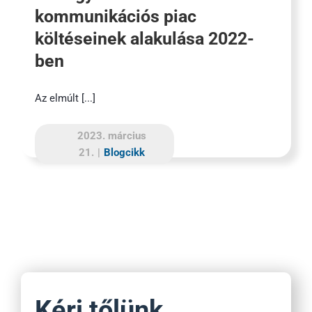
kommunikációs piac
költéseinek alakulása 2022-
ben
Az elmúlt [...]
2023. március
21.
|
Blogcikk
Kérj tőlünk