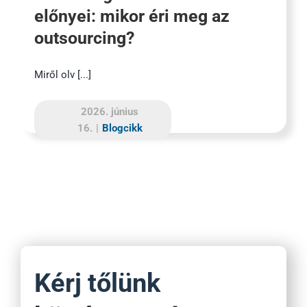
előnyei: mikor éri meg az
outsourcing?
Miről olv [...]
2026. június
16.
|
Blogcikk
Kérj tőlünk