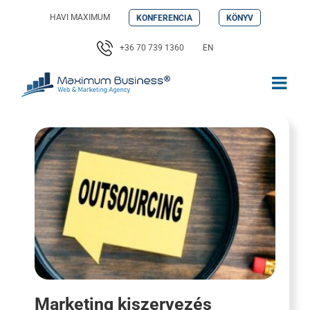
Kihagyás
HAVI MAXIMUM
KONFERENCIA
KÖNYV
+36 70 739 1360
EN
Marketing kiszervezés