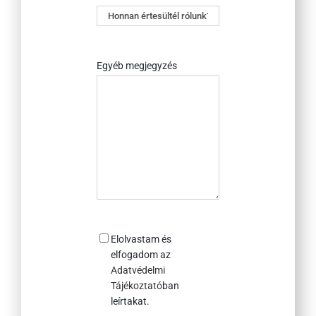
Honnan
értesültél
rólunk?
Egyéb megjegyzés
Consent
Elolvastam és
elfogadom az
Adatvédelmi
Tájékoztató
ban
leírtakat.