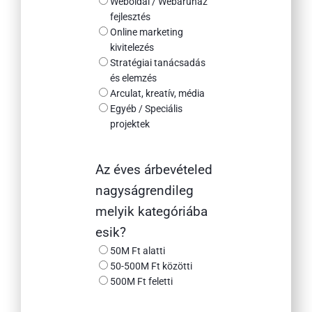
Weboldal / Webáruház
fejlesztés
Online marketing
kivitelezés
Stratégiai tanácsadás
és elemzés
Arculat, kreatív, média
Egyéb / Speciális
projektek
Az éves árbevételed
nagyságrendileg
melyik kategóriába
esik?
50M Ft alatti
50-500M Ft közötti
500M Ft feletti