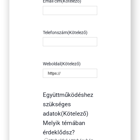
Email cím
(Kötelező)
Telefonszám
(Kötelező)
Weboldal
(Kötelező)
Együttműködéshez
szükséges
adatok
(Kötelező)
Melyik témában
érdeklődsz?