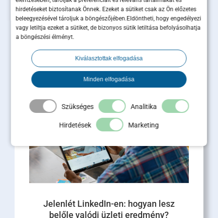
elemzésében, tárolják a preferenciáit és releváns tartalmakat és
hirdetéseket biztosítanak Önnek. Ezeket a sütiket csak az Ön előzetes
beleegyezésével tároljuk a böngészőjében.Eldöntheti, hogy engedélyezi
A pozicionálás után jön a
vagy letiltja ezeket a sütiket, de bizonyos sütik letiltása befolyásolhatja
pénztermelő kampány – így épül
a böngészési élményt.
tovább a Maximum Business
Masterclass
Kiválasztottak elfogadása
A legutóbbi Maximum Business Masterclass egy
Minden elfogadása
közel 2 órás, intenzív szakmai alkalom volt, ahol
a pozicionálásról, a márkaépítésről és a piaci [...]
Szükséges
Analitika
Tovább olvasom
Hirdetések
Marketing
Jelenlét LinkedIn-en: hogyan lesz
belőle valódi üzleti eredmény?