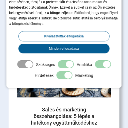
elemzésében, tárolják a preferenciáit és releváns tartalmakat és
Ügyfélmegtartás B2B-ben: miért
hirdetéseket biztosítanak Önnek. Ezeket a sütiket csak az Ön előzetes
ér többet egy megtartott ügyfél,
beleegyezésével tároljuk a böngészőjében.Eldöntheti, hogy engedélyezi
mint tíz új lead?
vagy letiltja ezeket a sütiket, de bizonyos sütik letiltása befolyásolhatja
a böngészési élményt.
Az ügyfélmegtartás B2B-ben közvetlen hatással
van az árbevételre, a profitra és a cég piaci
Kiválasztottak elfogadása
értékére. Miközben a marketingbüdzsék nagy
része [...]
Minden elfogadása
Tovább olvasom
Szükséges
Analitika
Hirdetések
Marketing
Sales és marketing
összehangolása: 5 lépés a
hatékony együttműködéshez