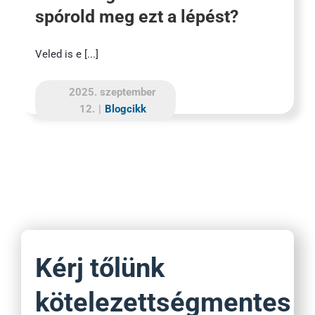
spórold meg ezt a lépést?
Veled is e [...]
2025. szeptember
12.
|
Blogcikk
Kérj tőlünk
kötelezettségmentes