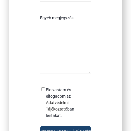
értesültél
rólunk?
Egyéb megjegyzés
Consent
Elolvastam és
elfogadom az
Adatvédelmi
Tájékoztató
ban
leírtakat.