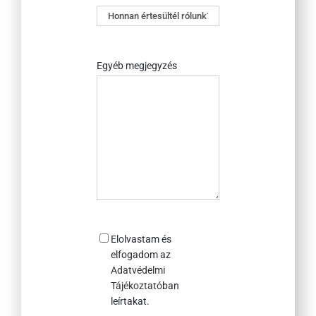
Honnan
értesültél
rólunk?
Egyéb megjegyzés
Consent
Elolvastam és
elfogadom az
Adatvédelmi
Tájékoztató
ban
leírtakat.