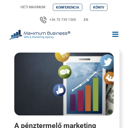
Kihagyás
HETI MAXIMUM
KONFERENCIA
KÖNYV
+36 70 739 1360
EN
A pénztermelő marketing