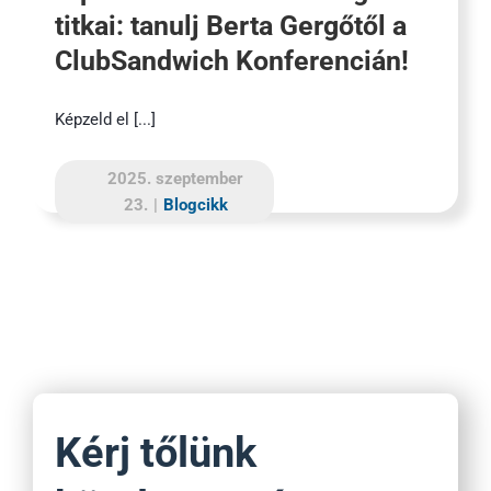
titkai: tanulj Berta Gergőtől a
ClubSandwich Konferencián!
Képzeld el [...]
2025. szeptember
23.
|
Blogcikk
Kérj tőlünk