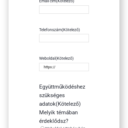
Email cím
(Kötelező)
Telefonszám
(Kötelező)
Weboldal
(Kötelező)
Együttműködéshez
szükséges
adatok
(Kötelező)
Melyik témában
érdeklődsz?