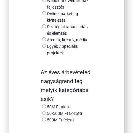
Weboldal / Webáruház
fejlesztés
Online marketing
kivitelezés
Stratégiai tanácsadás
és elemzés
Arculat, kreatív, média
Egyéb / Speciális
projektek
Az éves árbevételed
nagyságrendileg
melyik kategóriába
esik?
50M Ft alatti
50-500M Ft közötti
500M Ft feletti