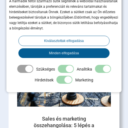
A harmadik féltől származó sütik segítenek a weboldal használatának
elemzésében, tárolják a preferenciáit és releváns tartalmakat és
Ügyfélmegtartás B2B-ben: miért
hirdetéseket biztosítanak Önnek. Ezeket a sütiket csak az Ön előzetes
beleegyezésével tároljuk a böngészőjében.Eldöntheti, hogy engedélyezi
ér többet egy megtartott ügyfél,
vagy letiltja ezeket a sütiket, de bizonyos sütik letiltása befolyásolhatja
mint tíz új lead?
a böngészési élményt.
Az ügyfélmegtartás B2B-ben közvetlen hatással
Kiválasztottak elfogadása
van az árbevételre, a profitra és a cég piaci
értékére. Miközben a marketingbüdzsék nagy
Minden elfogadása
része [...]
Tovább olvasom
Szükséges
Analitika
Hirdetések
Marketing
Sales és marketing
összehangolása: 5 lépés a