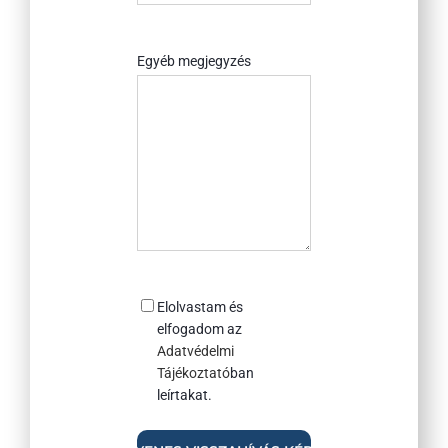
értesültél
rólunk?
Egyéb megjegyzés
Consent
Elolvastam és
elfogadom az
Adatvédelmi
Tájékoztató
ban
leírtakat.