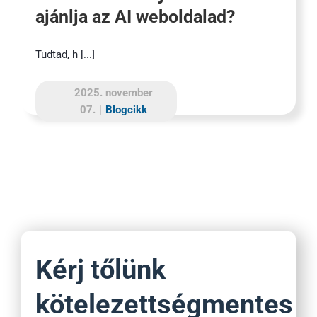
ajánlja az AI weboldalad?
Tudtad, h [...]
2025. november
07.
|
Blogcikk
Kérj tőlünk
kötelezettségmentes