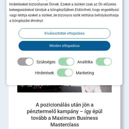
Sales és marketing
hirdetéseket biztosítanak Önnek. Ezeket a sütiket csak az Ön előzetes
összehangolása: 5 lépés a
beleegyezésével tároljuk a böngészőjében.Eldöntheti, hogy engedélyezi
vagy letiltja ezeket a sütiket, de bizonyos sütik letiltása befolyásolhatja
hatékony együttműködéshez
a böngészési élményt.
A modern üzleti növekedés motorja az integrált
Kiválasztottak elfogadása
működés. A hazai piacfejlesztési tapasztalataink
és a globális kutatások alapján egyértelmű, h [...]
Minden elfogadása
Tovább olvasom
Szükséges
Analitika
Hirdetések
Marketing
A pozicionálás után jön a
pénztermelő kampány – így épül
tovább a Maximum Business
Masterclass