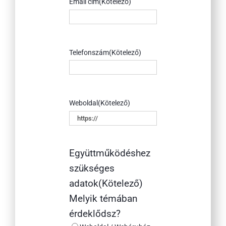
Email cím
(Kötelező)
Telefonszám
(Kötelező)
Weboldal
(Kötelező)
Együttműködéshez
szükséges
adatok
(Kötelező)
Melyik témában
érdeklődsz?