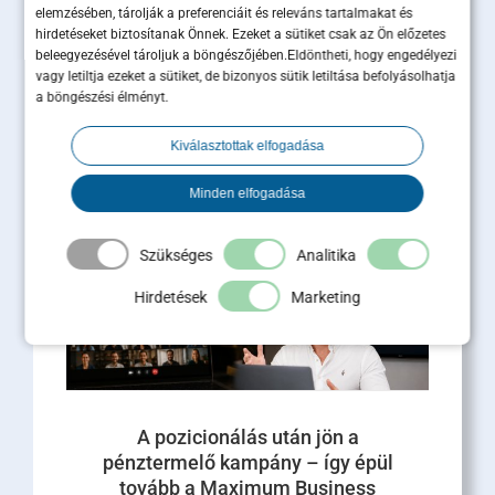
elemzésében, tárolják a preferenciáit és releváns tartalmakat és
hirdetéseket biztosítanak Önnek. Ezeket a sütiket csak az Ön előzetes
Sales és marketing
beleegyezésével tároljuk a böngészőjében.Eldöntheti, hogy engedélyezi
összehangolása: 5 lépés a
vagy letiltja ezeket a sütiket, de bizonyos sütik letiltása befolyásolhatja
a böngészési élményt.
hatékony együttműködéshez
Kiválasztottak elfogadása
A modern üzleti növekedés motorja az integrált
működés. A hazai piacfejlesztési tapasztalataink
és a globális kutatások alapján egyértelmű, h [...]
Minden elfogadása
Tovább olvasom
Szükséges
Analitika
Hirdetések
Marketing
A pozicionálás után jön a
pénztermelő kampány – így épül
tovább a Maximum Business