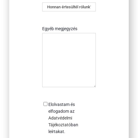
Honnan
értesültél
rólunk?
Egyéb megjegyzés
Consent
Elolvastam és
elfogadom az
Adatvédelmi
Tájékoztató
ban
leírtakat.