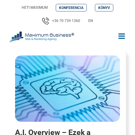
Kihagyás
HETI MAXIMUM
KONFERENCIA
KÖNYV
+36 70 739 1360
EN
A.I. Overview – Ezek a