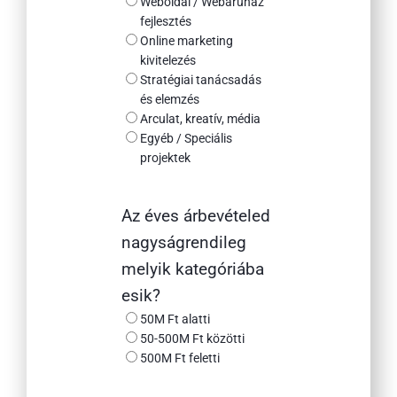
Weboldal / Webáruház
fejlesztés
Online marketing
kivitelezés
Stratégiai tanácsadás
és elemzés
Arculat, kreatív, média
Egyéb / Speciális
projektek
Az éves árbevételed
nagyságrendileg
melyik kategóriába
esik?
50M Ft alatti
50-500M Ft közötti
500M Ft feletti