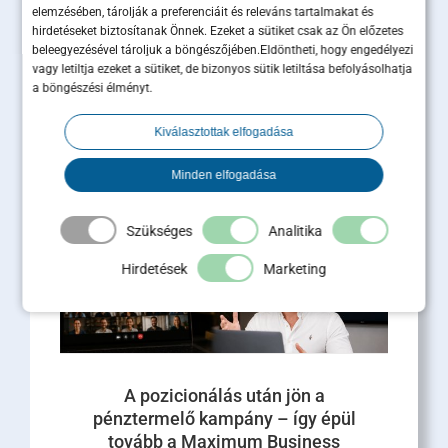
elemzésében, tárolják a preferenciáit és releváns tartalmakat és
hirdetéseket biztosítanak Önnek. Ezeket a sütiket csak az Ön előzetes
Sales és marketing
beleegyezésével tároljuk a böngészőjében.Eldöntheti, hogy engedélyezi
összehangolása: 5 lépés a
vagy letiltja ezeket a sütiket, de bizonyos sütik letiltása befolyásolhatja
a böngészési élményt.
hatékony együttműködéshez
Kiválasztottak elfogadása
A modern üzleti növekedés motorja az integrált
működés. A hazai piacfejlesztési tapasztalataink
és a globális kutatások alapján egyértelmű, h [...]
Minden elfogadása
Tovább olvasom
Szükséges
Analitika
Hirdetések
Marketing
A pozicionálás után jön a
pénztermelő kampány – így épül
tovább a Maximum Business