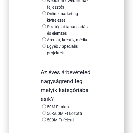
Weboldal / Webáruház
fejlesztés
Online marketing
kivitelezés
Stratégiai tanácsadás
és elemzés
Arculat, kreatív, média
Egyéb / Speciális
projektek
Az éves árbevételed
nagyságrendileg
melyik kategóriába
esik?
50M Ft alatti
50-500M Ft közötti
500M Ft feletti