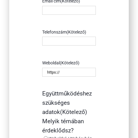
Email cím
(Kötelező)
Telefonszám
(Kötelező)
Weboldal
(Kötelező)
Együttműködéshez
szükséges
adatok
(Kötelező)
Melyik témában
érdeklődsz?