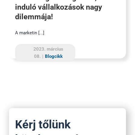
induló vállalkozások nagy
dilemmája!
A marketin [...]
2023. március
08.
|
Blogcikk
Kérj tőlünk