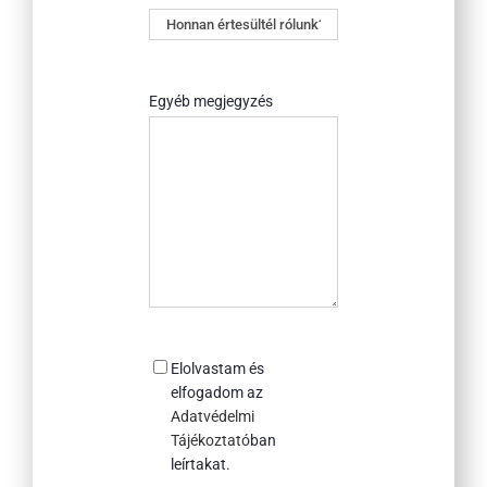
Honnan
értesültél
rólunk?
Egyéb megjegyzés
Consent
Elolvastam és
elfogadom az
Adatvédelmi
Tájékoztató
ban
leírtakat.