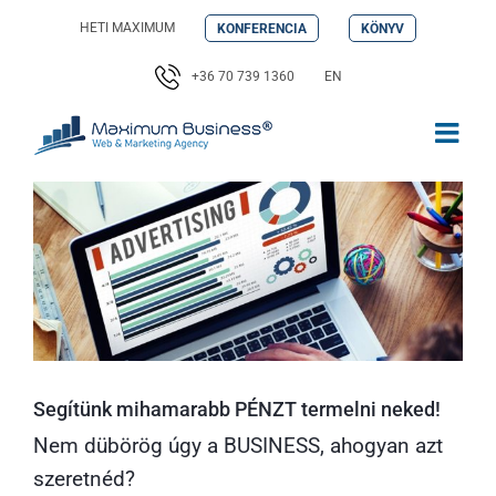
Kihagyás
HETI MAXIMUM
KONFERENCIA
KÖNYV
+36 70 739 1360
EN
Segítünk mihamarabb PÉNZT termelni neked!
Nem dübörög úgy a BUSINESS, ahogyan azt
szeretnéd?