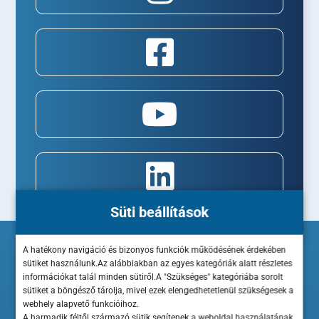
Süti beállítások
A hatékony navigáció és bizonyos funkciók működésének érdekében
sütiket használunk.Az alábbiakban az egyes kategóriák alatt részletes
információkat talál minden sütiről.A "Szükséges" kategóriába sorolt
sütiket a böngésző tárolja, mivel ezek elengedhetetlenül szükségesek a
webhely alapvető funkcióihoz.
A harmadik féltől származó sütik segítenek a weboldal használatának