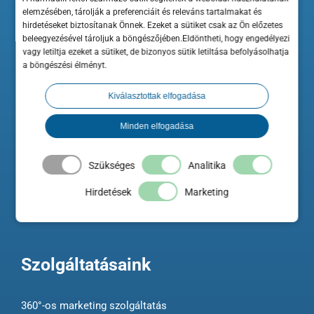
elemzésében, tárolják a preferenciáit és releváns tartalmakat és
hirdetéseket biztosítanak Önnek. Ezeket a sütiket csak az Ön előzetes
beleegyezésével tároljuk a böngészőjében.Eldöntheti, hogy engedélyezi
vagy letiltja ezeket a sütiket, de bizonyos sütik letiltása befolyásolhatja
a böngészési élményt.
A ShopRenter hozzájárul a Minősített Szakértő Partner elnevezés és
ehhez kapcsolódó logo használatához a Szakértő weboldalán.
Kiválasztottak elfogadása
A Maximum Business az Országos Kereskedelmi és Iparkamara
Minden elfogadása
hivatalos beszállítója és szakmai előadója.
Szükséges
Analitika
Hirdetések
Marketing
Szolgáltatásaink
360°-os marketing szolgáltatás