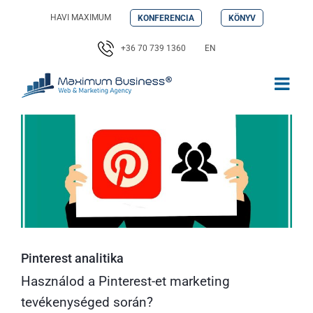
Kihagyás
HAVI MAXIMUM
KONFERENCIA
KÖNYV
+36 70 739 1360
EN
Pinterest analitika
Használod a Pinterest-et marketing
tevékenységed során?