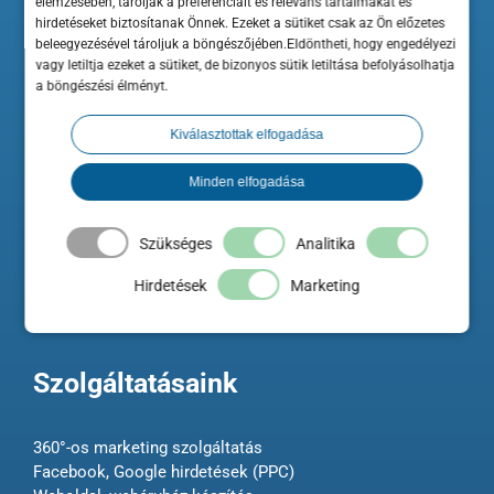
elemzésében, tárolják a preferenciáit és releváns tartalmakat és
hirdetéseket biztosítanak Önnek. Ezeket a sütiket csak az Ön előzetes
beleegyezésével tároljuk a böngészőjében.Eldöntheti, hogy engedélyezi
vagy letiltja ezeket a sütiket, de bizonyos sütik letiltása befolyásolhatja
A ShopRenter hozzájárul a Minősített Szakértő Partner elnevezés és
a böngészési élményt.
ehhez kapcsolódó logo használatához a Szakértő weboldalán.
Kiválasztottak elfogadása
A Maximum Business az Országos Kereskedelmi és Iparkamara
hivatalos beszállítója és szakmai előadója.
Minden elfogadása
Szükséges
Analitika
Hirdetések
Marketing
Szolgáltatásaink
360°-os marketing szolgáltatás
Facebook, Google hirdetések (PPC)