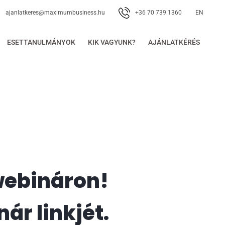
+36 70 739 1360
ajanlatkeres@maximumbusiness.hu
EN
ESETTANULMÁNYOK
KIK VAGYUNK?
AJÁNLATKÉRÉS
 webináron!
ár linkjét.