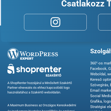
Csatlakozz 
Szolgál
360°-os mark
Facebook, G
Weboldal, w
Kereső opti
A ShopRenter hozzájárul a Minősített Szakértő
Szövegírás, 
Partner elnevezés és ehhez kapcsolódó logo
Email market
használatához a Szakértő weboldalán.
Social Med
Grafika, logo
A Maximum Business az Országos Kereskedelmi
Stratégiai e