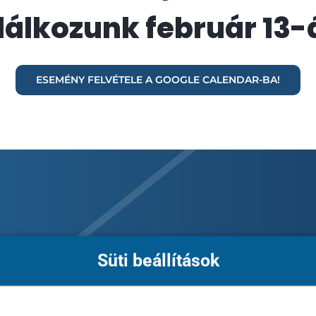
lálkozunk február 13-
ESEMÉNY FELVÉTELE A GOOGLE CALENDAR-BA!
ofitot tudnál 1 hónap
Süti beállítások
elyik csatorna lenne kötelező