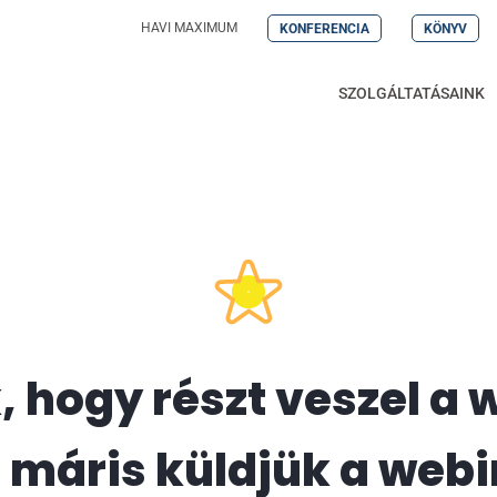
HAVI MAXIMUM
KONFERENCIA
KÖNYV
SZOLGÁLTATÁSAINK
 hogy részt veszel a
máris küldjük a webin