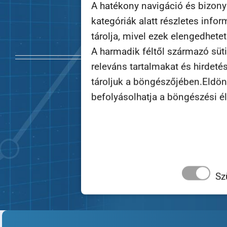
A hatékony navigáció és bizon
és mennyi
kategóriák alatt részletes info
tárolja, mivel ezek elengedhete
Mi kisz
A harmadik féltől származó süti
releváns tartalmakat és hirdeté
tároljuk a böngészőjében.Eldönth
befolyásolhatja a böngészési é
Sz