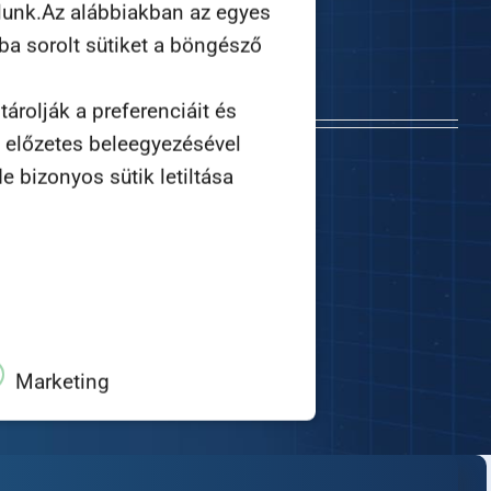
lunk.Az alábbiakban az egyes
nálásával!
ába sorolt sütiket a böngésző
abottan.
árolják a preferenciáit és
n előzetes beleegyezésével
e bizonyos sütik letiltása
Marketing