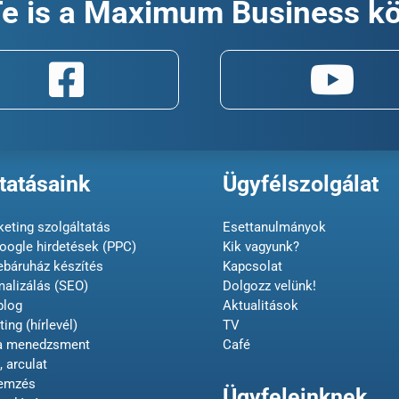
Te is a Maximum Business k
tatásaink
Ügyfélszolgálat
eting szolgáltatás
Esettanulmányok
oogle hirdetések (PPC)
Kik vagyunk?
ebáruház készítés
Kapcsolat
malizálás (SEO)
Dolgozz velünk!
blog
Aktualitások
ing (hírlevél)
TV
ia menedzsment
Café
, arculat
lemzés
Ügyfeleinknek