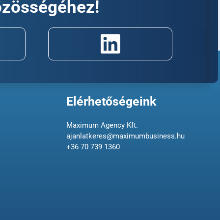
özösségéhez!
Elérhetőségeink
Maximum Agency Kft.
ajanlatkeres@maximumbusiness.hu
+36 70 739 1360