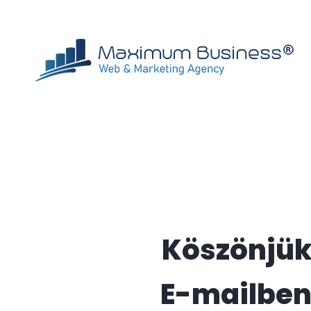
Kihagyás
Köszönjük,
E-mailben 