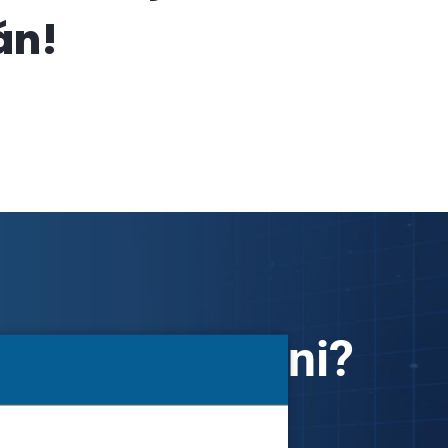
án!
 alatt termelni?
 a számodra,