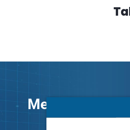
Ta
Mennyi plusz pr
Tudd meg, m