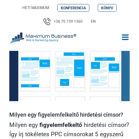
Kihagyás
HETI MAXIMUM
KONFERENCIA
KÖNYV
+36 70 739 1360
EN
Milyen egy figyelemfelkeltő hirdetési címsor?
Milyen egy
figyelemfelkeltő
hirdetési címsor?
Így írj tökéletes PPC címsorokat 5 egyszerű