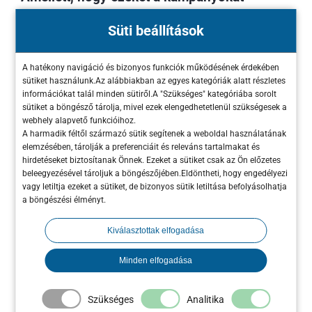
teljeskörűen leszervezzük Neked, külön
Süti beállítások
figyelmet fordítunk arra is, hogy az egész
iparág-specifikusan legyen felállítva.
A hatékony navigáció és bizonyos funkciók működésének érdekében
sütiket használunk.Az alábbiakban az egyes kategóriák alatt részletes
A szolgáltatás részét képezi minden grafikai
információkat talál minden sütiről.A "Szükséges" kategóriába sorolt
sütiket a böngésző tárolja, mivel ezek elengedhetetlenül szükségesek a
anyag elkészítése online és offline
webhely alapvető funkcióihoz.
felületeken is, 360°-ban összekötni a
A harmadik féltől származó sütik segítenek a weboldal használatának
elemzésében, tárolják a preferenciáit és releváns tartalmakat és
különböző platformokon futó kampányokat
hirdetéseket biztosítanak Önnek. Ezeket a sütiket csak az Ön előzetes
beleegyezésével tároljuk a böngészőjében.Eldöntheti, hogy engedélyezi
és már marketing elemeket, valamint a spot-
vagy letiltja ezeket a sütiket, de bizonyos sütik letiltása befolyásolhatja
és videós tartalmak elkészítése is! Ez azt
a böngészési élményt.
jelenti tehát, hogy a tervezéstől a kivitelezésig
Kiválasztottak elfogadása
végig azon leszünk, hogy kampányod a
lehető legsikeresebb legyen! :)
Minden elfogadása
Szükséges
Analitika