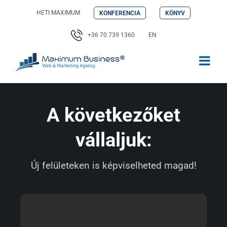
Kihagyás
HETI MAXIMUM
KONFERENCIA
KÖNYV
+36 70 739 1360
EN
A következőket
vállaljuk:
Új felületeken is képviselheted magad!