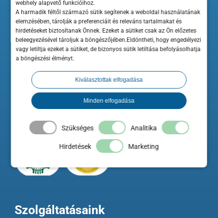
webhely alapvető funkcióihoz.
A harmadik féltől származó sütik segítenek a weboldal használatának
elemzésében, tárolják a preferenciáit és releváns tartalmakat és
hirdetéseket biztosítanak Önnek. Ezeket a sütiket csak az Ön előzetes
beleegyezésével tároljuk a böngészőjében.Eldöntheti, hogy engedélyezi
vagy letiltja ezeket a sütiket, de bizonyos sütik letiltása befolyásolhatja
a böngészési élményt.
A ShopRenter hozzájárul a Minősített Szakértő Partner elnevezés és
Kiválasztottak elfogadása
ehhez kapcsolódó logo használatához a Szakértő weboldalán.
Minden elfogadása
A Maximum Business az Országos Kereskedelmi és Iparkamara
hivatalos beszállítója és szakmai előadója.
Szükséges
Analitika
Hirdetések
Marketing
Szolgáltatásaink