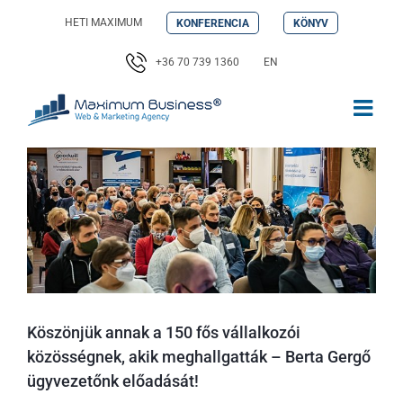
Kihagyás
HETI MAXIMUM
KONFERENCIA
KÖNYV
+36 70 739 1360
EN
Köszönjük annak a 150 fős vállalkozói
közösségnek, akik meghallgatták – Berta Gergő
ügyvezetőnk előadását!