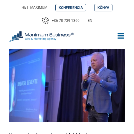
Kihagyás
HETI MAXIMUM
KONFERENCIA
KÖNYV
+36 70 739 1360
EN